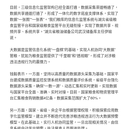
目前，三级信息化监管架构已经全面打通，数据采集渠道畅通了，
数据共享通道打通了，形成了一体化的数字底座支撑体系，实现了
数据“一张图”“一张表”。“我们粮库的信息化监管系统与湖北省级粮
食监管平台和国家级粮食监管平台无缝衔接，实现了数据共享、视
频共享、系统共享。”湖北省粮油储备公司武汉储备库主任伊瑜
说。
大数据是监管信息化系统“一盘棋”的基础，实现人机协同“大数据”
管粮，犹如为粮食监管提供了“千里眼”和“透视眼”，形成了对涉粮
违法违规行为的震慑力。
钱毅表示，一方面，坚持以高质量的数据源头采集为基础。国家平
台建成数据质量监控反馈系统和数据质量评价系统，省级平台强化
数据源头采集，确保“一数一源”、动态汇集和实时更新，实现数据
与国家平台全面、准确、实时对接。目前，国家粮食和物资管理平
台汇集粮食购销数据4亿条，数据采集范围扩大了60%。
另一方面，国家、省级、央企平台根据管理权限，积极探索应用数
字化监管模型，建立并不断迭代完善涉粮违规违法行为大数据预警
模型。在此基础上，实行人机协同监管，一旦出现相关情况，由信
息系统自动发出预警，执法督查人员跟进处理。