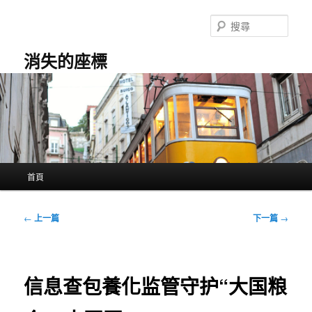
跳
至
搜
主
尋
要
消失的座標
內
容
主
首頁
要
選
單
文
←
上一篇
下一篇
→
章
導
覽
信息查包養化监管守护“大国粮