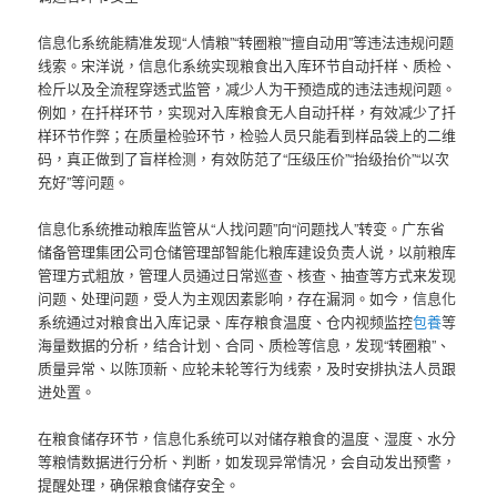
信息化系统能精准发现“人情粮”“转圈粮”“擅自动用”等违法违规问题
线索。宋洋说，信息化系统实现粮食出入库环节自动扦样、质检、
检斤以及全流程穿透式监管，减少人为干预造成的违法违规问题。
例如，在扦样环节，实现对入库粮食无人自动扦样，有效减少了扦
样环节作弊；在质量检验环节，检验人员只能看到样品袋上的二维
码，真正做到了盲样检测，有效防范了“压级压价”“抬级抬价”“以次
充好”等问题。
信息化系统推动粮库监管从“人找问题”向“问题找人”转变。广东省
储备管理集团公司仓储管理部智能化粮库建设负责人说，以前粮库
管理方式粗放，管理人员通过日常巡查、核查、抽查等方式来发现
问题、处理问题，受人为主观因素影响，存在漏洞。如今，信息化
系统通过对粮食出入库记录、库存粮食温度、仓内视频监控
包養
等
海量数据的分析，结合计划、合同、质检等信息，发现“转圈粮”、
质量异常、以陈顶新、应轮未轮等行为线索，及时安排执法人员跟
进处置。
在粮食储存环节，信息化系统可以对储存粮食的温度、湿度、水分
等粮情数据进行分析、判断，如发现异常情况，会自动发出预警，
提醒处理，确保粮食储存安全。