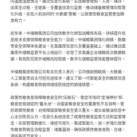
内温度湿度情况。通过信息化系统，实现粮食收购、入库、储存、
出库全过程、全链条、全覆盖信息化监管，推动储备粮管理向智慧
化升级，实现人机协同的“大数据”管粮，让政策性粮食监管更加精
准有力。
近年来，中储粮集团公司加快数字化转型战略性布局，持续提升信
息技术支撑保障粮食安全能力。目前，中储粮集团强化网络、数据
等安全保障体系建设，在直属库信息化全覆盖基础上，通过推动直
属库外储粮监管平台上线运行，实现了非直属企业储粮库点数据联
通，有效防范库外储粮风险隐患，数字化储粮监管效能整体提升。
中储粮集团有限公司有关负责人表示，公司借助物联网、大数据、
人工智能等自主可控先进技术，建立了新一代智能安全的粮库信息
系统，构建粮食购销领域技防技控的铜墙铁壁。
政策性粮食是保障粮食安全的“压舱石”、稳定市场的“定海神针”和
粮食宏观调控的“蓄水池”，对国家粮食安全的重要性不言自明。管
好政策性粮食，对保障国家粮食安全意义重大。湖北省粮油信息中
心主任陈亮认为，信息化系统改变了政策性粮食监管方式和监管理
念，实现管理数据化、操控可视化、集成智能化，进一步强化政策
性粮食购销全流程监管、堵塞漏洞，确保政策性粮食收购、仓储、
调运各环节安全。