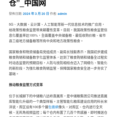
仓”_中国网
發佈日期:
2024 年 3 月 20 日
作者:
admin
5G、大数据、云计算、人工智能等新一代信息技术的推广应用，
给政策性粮食监管带来颠覆性变革。目前，我国政策性粮食监管信
息化覆盖率达100%，全面覆盖中央储备粮、最低收购价粮、省市
县三级地方储备粮等所有中央和地方政策性粮食。
国家粮食和物资储备局党组成员、副局长钱毅表示，我国初步建成
粮食购销和储备数字化监管体系，达到了粮食购销和储备全过程实
时动态监管的预期目标，人防与技防相结合迈入了网络化、智能化
的新阶段，为强化粮食购销监管、保障国家粮食安全进一步夯实了
基础。
推动粮食监管方式变革
位于长城脚下的中储粮八达岭直属库，是中储粮集团公司推进直属
库智能化升级的一个典型样板。主管智能化粮库建设应用的科长宋
洋说，库区设有100多个摄
包養網
像头，对库区、仓内进行全天
候、无死角视频监控；每个仓内布置了几百个传感器，即时推送仓