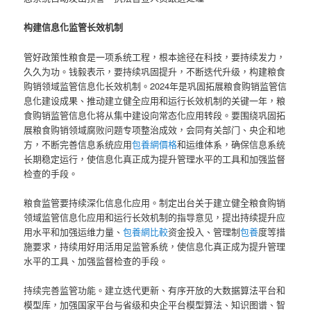
构建信息化监管长效机制
管好政策性粮食是一项系统工程，根本途径在科技，要持续发力，
久久为功。钱毅表示，要持续巩固提升，不断迭代升级，构建粮食
购销领域监管信息化长效机制。2024年是巩固拓展粮食购销监管信
息化建设成果、推动建立健全应用和运行长效机制的关键一年，粮
食购销监管信息化将从集中建设向常态化应用转段。要围绕巩固拓
展粮食购销领域腐败问题专项整治成效，会同有关部门、央企和地
方，不断完善信息系统应用
包養網價格
和运维体系，确保信息系统
长期稳定运行，使信息化真正成为提升管理水平的工具和加强监督
检查的手段。
粮食监管要持续深化信息化应用。制定出台关于建立健全粮食购销
领域监管信息化应用和运行长效机制的指导意见，提出持续提升应
用水平和加强运维力量、
包養網比較
资金投入、管理制
包養
度等措
施要求，持续用好用活用足监管系统，使信息化真正成为提升管理
水平的工具、加强监督检查的手段。
持续完善监管功能。建立迭代更新、有序开放的大数据算法平台和
模型库，加强国家平台与省级和央企平台模型算法、知识图谱、智