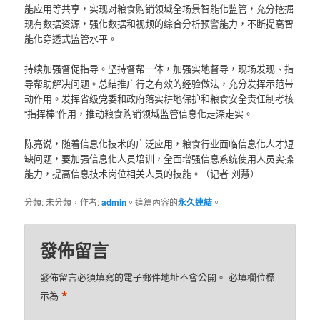
能应用等共享，实现对粮食购销领域全场景智能化监管，充分挖掘
现有数据资源，强化数据和视频的综合分析预警能力，不断提高智
能化穿透式监管水平。
持续加强督促指导。坚持督帮一体，加强实地督导，现场发现、指
导帮助解决问题。总结推广行之有效的经验做法，充分发挥示范带
动作用。发挥省级党委和政府落实耕地保护和粮食安全责任制考核
“指挥棒”作用，推动粮食购销领域监管信息化走深走实。
陈亮说，随着信息化技术的广泛应用，粮食行业面临信息化人才短
缺问题，要加强信息化人员培训，全面增强信息系统使用人员实操
能力，提高信息技术岗位相关人员的技能。（记者 刘慧）
分類: 未分類，作者:
admin
。這篇內容的
永久連結
。
發佈留言
發佈留言必須填寫的電子郵件地址不會公開。
必填欄位標
*
示為