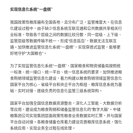
实现信息化系统“一盘棋”
我国政策性粮库遍布全国各地，且分布广泛，监管难度大。在信息
化建设过程中，由于缺少信息系统互联互通和公共数据共享相关行
业标准，导致各个层级之间的数据比较分散，同一层级、上下级、
监管层级等数据传输不统一，形成“信息孤岛”，数据无法互联互
通。加快推进监管信息化系统“一盘棋”，实现穿透式监管，能够更
好地守护“大国粮仓”。
为了实现监管信息化系统“一盘棋”，国家粮食和物资储备局按照统
一标准、统一接口、统一平台、统一信息系统的要求，加快推进粮
食购销领域监管信息化建设，着力构建以粮食购销领域监管信息化
国家平台为核心、省级平台和央企平台为枢纽、粮库信息系统为基
础，实时对接、逐级负责的信息化监管三级系统架构。
国家平台加强全国信息数据资源整合，深化人工智能、大数据分析
等应用，建设成为粮食购销和储备监管信息化的“数字大脑”。中储
粮集团公司实现集团层面政策性粮食业务数据实时汇聚，并与国家
平台自动对接。各粮食储备仓库着力建设完善粮库信息系统，强化
系统应用，实现业务全过程在线处理。