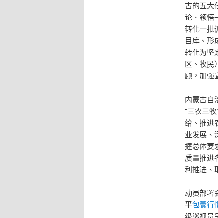
古的五大
论、领悟
转化一批
目库、形
转化为坚
区、牧民
顾，加强
内蒙古自
“三农三
给、推进
业发展、
握总体要
质量推进
利推进、
动员部署
平
包養行
级巡视员