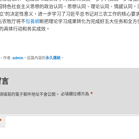
国特色社会主义思想的政治认同、思想认同、理论认同、情感认同，
确立”的决定性意义，进一步学习了习近平总书记对三农工作的核心要
古农牧厅将不
包養網
断把理论学习成果转化为完成好五大任务和全方
”的具体行动和务实成效。
類，作者:
admin
。這篇內容的
永久連結
。
留言
*
須填寫的電子郵件地址不會公開。
必填欄位標示為
*