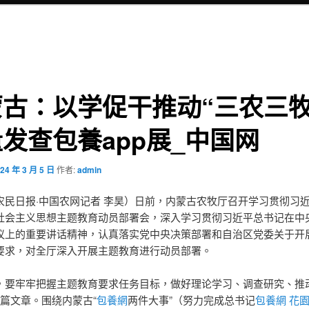
古：以学促干推动“三农三牧
发查包養app展_中国网
24 年 3 月 5 日
作者:
admin
农民日报·中国农网记者 李昊）日前，内蒙古农牧厅召开学习贯彻习
社会主义思想主题教育动员部署会，深入学习贯彻习近平总书记在中
议上的重要讲话精神，认真落实党中央决策部署和自治区党委关于开
要求，对全厅深入开展主题教育进行动员部署。
，要牢牢把握主题教育要求任务目标，做好理论学习、调查研究、推
4篇文章。围绕内蒙古“
包養網
两件大事”（努力完成总书记
包養網 花