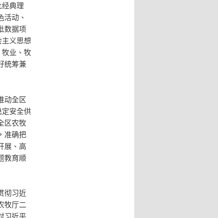
批经典理
色活动、
批数据项
会主义思想
，牧业、牧
好统筹兼
推动全区
稳定安全供
全区农牧
，准确把
开展、高
题教育顺
贯彻习近
农牧厅二
对习近平