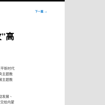
下一篇
→
”高
近平新时代
央主题教
展主题教
动发展、
園
交给内蒙