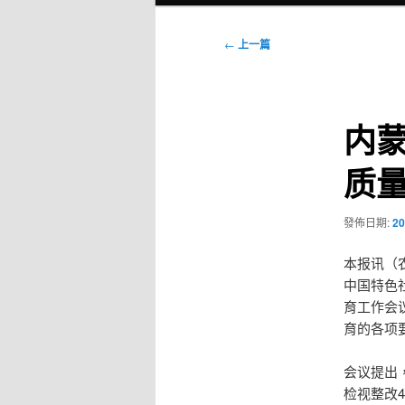
選
單
文
←
上一篇
章
導
覽
内蒙
质量
發佈日期:
20
本报讯（
中国特色
育工作会
育的各项
会议提出
检视整改