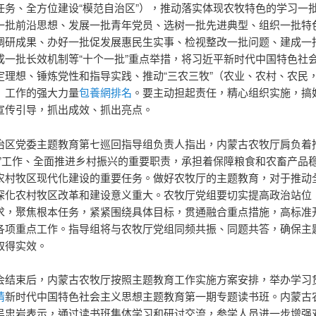
任务、全方位建设“模范自治区”），推动落实体现农牧特色的学习一
一批前沿思想、发展一批青年党员、选树一批先进典型、组织一批特
调研成果、办好一批促发展惠民生实事、检视整改一批问题、建成一
成一批长效机制等“十个一批”重点举措，将习近平新时代中国特色社
定理想、锤炼党性和指导实践、推动“三农三牧”（农业、农村、农民
）工作的强大力量
包養網排名
。要主动担起责任，精心组织实施，搞
宣传引导，抓出成效、抓出亮点。
治区党委主题教育第七巡回指导组负责人指出，内蒙古农牧厅肩负着
牧”工作、全面推进乡村振兴的重要职责，承担着保障粮食和农畜产品
农村牧区现代化建设的重要任务。做好农牧厅的主题教育，对于推动
深化农村牧区改革和建设意义重大。农牧厅党组要切实提高政治站位
求，聚焦根本任务，紧紧围绕具体目标，贯通融合重点措施，高标准
各项重点工作。指导组将与农牧厅党组同频共振、同题共答，确保主
取得实效。
会结束后，内蒙古农牧厅按照主题教育工作实施方案安排，举办学习
情
新时代中国特色社会主义思想主题教育第一期专题读书班。内蒙古
吴忠岩表示，通过读书班集体学习和研讨交流，参学人员进一步增强