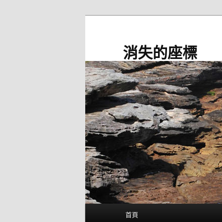
跳
至
主
消失的座標
要
內
容
主
首頁
要