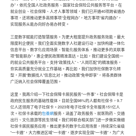
办”，依托全国人社政务服务、国家社会保险公共服务等平台，在
就业创业、社会保障、人才人事等领域，我们已开通40项跨省通办
事项，还将推动更多高频事项“全程网办”，地方事项“省内通办”，
实现服务从能办向好办易办转变。
三是数字赋能打造智慧服务。为更大程度提升政务服务效能，最大
限度利企便民，我们全面实施数字人社建设行动，加快构建一体化
信息平台、数字化应用场景、智能化服务体系，推动更多的关联事
项“智能联办”，惠企便民政策精准直达。比如，我们建设全国统一
的就业公共服务平台，支持“政策找人”、“人岗匹配”的精准服务，
夯实高质量充分就业工作基础。再比如，我们加快社保数字化转
型，开展“数据找人”信息比对，推动政策“免申即享”，将各类群体
广泛纳入社会保障覆盖范围。
这里，我再介绍一下社会保障卡居民服务“一件事”。社会保障卡是
政府民生服务的基础性载体，目前全国98%的人都有社保卡，9.7
亿人还领用了电子社保卡。2023年电子社保卡全年服务151亿人
次。社保卡承载的
包養網
服务，涵盖了政务服务、就医购药、交通
出行、文化旅游等民生领域。我们将联合相关部门进一步做实做细
社保卡居民服务应用，推出更多的数字化应用场景，持续深化省级
“一卡通”，大力推进区域“一卡通”，逐步实现全国“一卡通”，为广大