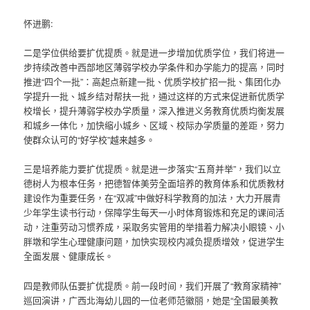
怀进鹏:
二是学位供给要扩优提质。就是进一步增加优质学位，我们将进一
步持续改善中西部地区薄弱学校办学条件和办学能力的提高，同时
推进“四个一批”：高起点新建一批、优质学校扩招一批、集团化办
学提升一批、城乡结对帮扶一批，通过这样的方式来促进新优质学
校增长，提升薄弱学校办学质量，深入推进义务教育优质均衡发展
和城乡一体化，加快缩小城乡、区域、校际办学质量的差距，努力
使群众认可的“好学校”越来越多。
三是培养能力要扩优提质。就是进一步落实“五育并举”，我们以立
德树人为根本任务，把德智体美劳全面培养的教育体系和优质教材
建设作为重要任务，在“双减”中做好科学教育的加法，大力开展青
少年学生读书行动，保障学生每天一小时体育锻炼和充足的课间活
动，注重劳动习惯养成，采取务实管用的举措着力解决小眼镜、小
胖墩和学生心理健康问题，加快实现校内减负提质增效，促进学生
全面发展、健康成长。
四是教师队伍要扩优提质。前一段时间，我们开展了“教育家精神”
巡回演讲，广西北海幼儿园的一位老师范徽丽，她是“全国最美教