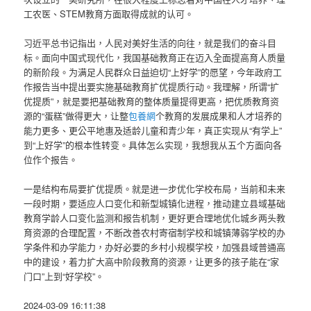
工农医、STEM教育方面取得成就的认可。
习近平总书记指出，人民对美好生活的向往，就是我们的奋斗目
标。面向中国式现代化，我国基础教育正在迈入全面提高育人质量
的新阶段。为满足人民群众日益迫切“上好学”的愿望，今年政府工
作报告当中提出要实施基础教育扩优提质行动。我理解，所谓“扩
优提质”，就是要把基础教育的整体质量提得更高，把优质教育资
源的“蛋糕”做得更大，让整
包養網
个教育的发展成果和人才培养的
能力更多、更公平地惠及适龄儿童和青少年，真正实现从“有学上”
到“上好学”的根本性转变。具体怎么实现，我想我从五个方面向各
位作个报告。
一是结构布局要扩优提质。就是进一步优化学校布局，当前和未来
一段时期，要适应人口变化和新型城镇化进程，推动建立县域基础
教育学龄人口变化监测和报告机制，更好更合理地优化城乡两头教
育资源的合理配置，不断改善农村寄宿制学校和城镇薄弱学校的办
学条件和办学能力，办好必要的乡村小规模学校，加强县域普通高
中的建设，着力扩大高中阶段教育的资源，让更多的孩子能在“家
门口”上到“好学校”。
2024-03-09 16:11:38