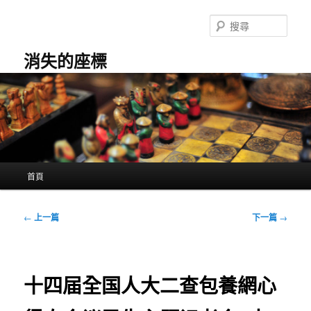
跳
至
搜
主
尋
要
消失的座標
內
容
主
首頁
要
選
單
文
←
上一篇
下一篇
→
章
導
覽
十四届全国人大二查包養網心