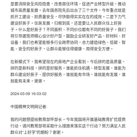
是要消除安全风险隐患，改善居住环境，促进产业转型升级，推动
城市高质量发展。去年国务院先后出台了三个文件，今年重点就是
抓开工建设、抓质量安全，尽快取得实实在在的成效。二是下力气
建设好房子。住房发展，归根到底，还是要让人民群众住上好房
子。什么是好房子？不同面积、不同价位都有不同的好房子。我们
将引导建筑师精心设计好户型，鼓励企业研发好产品、好材料、好
设备，我们也希望能够多行业跨界协同，合力建造绿色、低碳、智
能、安全的好房子，让群众能够住得健康、用得安全方便。
在新模式下，我希望现在的房地产企业看到，今后拼的是高质量，
拼的是新科技，拼的是好服务。谁能抓住机遇、转型发展，谁能为
群众建设好房子、提供好服务，谁就能有市场，谁就能有发展，谁
就能有未来。谢谢。
2024-03-09 16:03:02
中国精神文明网记者:
我的问题想提给教育部怀部长。今年我国将开展基础教育扩优提质
行动，请问教育部将采取什么措施来落实这个行动？努力满足人民
群众对“上好学”的期盼？谢谢。