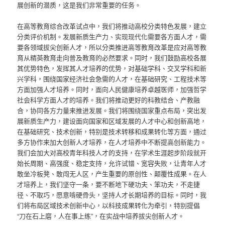
展创新的潜质，这是我们非常重要的任务。
在高等教育综合改革试点中，我们将推动高校分类特色发展，建立
分类评价机制。发展新质生产力、实现现代化需要各方面人才，需
要各领域拔尖创新人才，所以分类推进高等教育改革是应对高等教
育从精英教育走向普及教育的必然要求。同时，我们鼓励高校各展
其优势特色，发挥其人才培养的优势，对基础学科、交叉学科和新
兴学科，围绕国家经济社会急需的人才，在基础研究、工程技术等
方面加强人才培养。同时，面向人民健康培养卓越医师，加强哲学
社会科学方面人才的培养。我们将推动更好的科教结合、产教融
合，协同各方力量来推进发展。我们将围绕国家重点布局，突出发
展新质生产力，建设面向国家和区域发展的人才中心和创新高地，
在基础研究、技术创新，特别是技术转移和成果转化等方面，通过
多方协作来加大创新人才培养，在人才培养中不断提高创新能力。
我们会加大对高校青年科技人才的支持，在学术生涯起步阶段就开
始长周期、高强度、稳定支持，允许试错、宽容失败，让青年人才
敢坐冷板凳、敢闯无人区，产生重要的原创性、颠覆性成果。在人
才培养上，我们坚守一条，要不断地下硬功夫、笨功夫，不走捷
径、不取巧，愿意啃硬骨头，坚持人才长期培养的目标。同时，我
们将布局区域技术创新中心，以科技成果转化为牵引，特别提倡
“刀在石上磨，人在事上练”，在实战中培养拔尖创新人才。