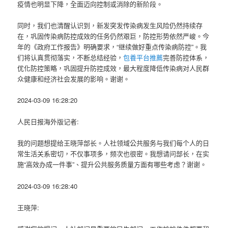
疫情也明显下降，全面迈向控制或消除的新阶段。
同时，我们也清醒认识到，新发突发传染病发生风险仍然持续存
在，巩固传染病防控成效的任务仍然艰巨，防控形势依然严峻。今
年的《政府工作报告》明确要求，“继续做好重点传染病防控”。我
们将认真贯彻落实，不断总结经验，
包養平台推薦
完善防控体系，
优化防控策略，巩固提升防控成效，最大程度降低传染病对人民群
众健康和经济社会发展的影响。谢谢。
2024-03-09 16:28:20
人民日报海外版记者:
我的问题想提给王晓萍部长。人社领域公共服务与我们每个人的日
常生活关系密切，不仅事项多，频次也很密。我想请问部长，在实
施“高效办成一件事”、提升公共服务质量方面有哪些考虑？谢谢。
2024-03-09 16:28:40
王晓萍: