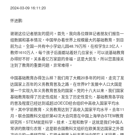
2024-03-09 16:11:20
怀进鹏:
谢谢这位记者朋友的提问。首先，我向各位媒体记者朋友们报告一
组数据和基本情况，中国举办着世界上规模最大的基础教育，到目
前为止，全国一共有中小学幼儿园48.79万所，在校学生2.3亿人，
教师1610万人，每个孩子后面都站着好几位家长，可以说基础教育
办得好不好，关系着亿万家庭的幸福，这是大民生，所以您直接关
注到了教育的重要问题，非常难得。
中国基础教育办得怎么样？我们用了大概20多年的时间，走完了发
达国家上百年的义务教育普及之路，在世界9个发展中人口大国是
第一个实现九年义务教育普及的国家。党的十八大以来，我们国家
基础教育取得了历史性成就，发生了历史性变化，基础教育各学段
的普及程度已经达到或超过OECD经合组织中高收入国家平均水
平，其中学前教育、义务教育达到了高收入国家平均水平。去年11
月，联合国教科文组织第42次大会同意在中国上海举办STEM教育
研究所，STEM就是科学、技术、工程和数学，这就是我们中国人
常讲的数理化农医，这是联合国教科文组织在欧美发达国家之外首
次设立的一类研究所，在很大程度上标志着对中国在人才培养、理