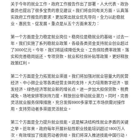
关于今年的就业工作，政府工作报告作出了部署，人大代表、政协
委员也提出了很多宝贵的意见建议。我们将会同有关方面，认真落
实政府工作报告的要求，更加突出就业优先导向，全力以赴稳就
业、惠民生、促发展。重点是从五个方面来发力：
第一个方面是全力稳定就业岗位。稳岗位是稳就业的基础。过去一
年，我们实施了系列稳就业政策，各级各类资金支持就业创业超过
了3000亿元。今年，我们将延续降低失业、工伤保险费率政策，落
实和完善稳岗返还、专项贷款、就业和社保补贴等政策，更好释放
政策红利。
第二个方面是全力拓宽就业渠道。我们将加强对就业容量大的民营
经济、中小微企业等各类经营主体的支持，大力培育数字经济、银
发经济、绿色经济等就业新的增长点。进一步加大担保贷款、税费
减免、场地安排等扶持力度，释放创业带动就业潜力。同时，完善
灵活就业服务保障措施，充分发挥6900多家零工市场供需对接作
用，支持劳动者多渠道灵活就业。
第三个方面是全力提升就业技能。这是解决结构性就业矛盾的关键
之举。近年来，政府每年开展补贴性职业技能培训超过1800万人
次，有效增加了技能劳动者供给。我们将深入推进技能中国行动，