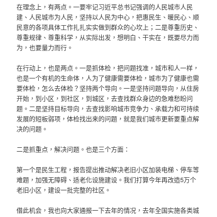
在理念上，有两点。一要牢记习近平总书记强调的人民城市人民
建、人民城市为人民，坚持以人民为中心，把惠民生、暖民心、顺
民意的各项具体工作扎扎实实做到群众的心坎上；二是尊重历史、
尊重规律、尊重科学，从实际出发，想明白、干实在，既要尽力而
为，也要量力而行。
在行动上，也是两点。一是抓体检，把问题找准，城市和人一样，
也是一个有机的生命体，人为了健康需要体检，城市为了健康也需
要体检，怎么去体检？坚持两个导向。一是坚持问题导向，从住房
开始，到小区，到社区，到城区，去查找群众身边的急难愁盼问
题。二是坚持目标导向，去查找影响城市竞争力、承载力和可持续
发展的短板弱项，体检找出来的问题，就是我们城市更新要重点解
决的问题。
二是抓重点，解决问题。也是三个方面：
第一个是民生工程，报告提出推动解决老旧小区加装电梯、停车等
难题，加强无障碍、适老化设施建设。我们打算今年再改造5万个
老旧小区，建设一批完整的社区。
借此机会，我也向大家通报一下去年的情况，去年全国实施各类城