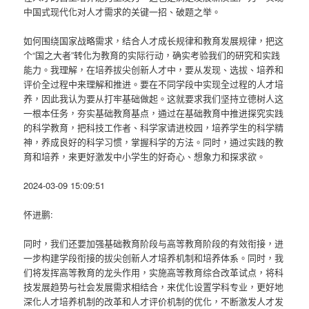
中国式现代化对人才需求的关键一招、破题之举。
如何围绕国家战略需求，结合人才成长规律和教育发展规律，把这
个“国之大者”转化为教育的实际行动，确实考验我们的研究和实践
能力。我理解，在培养拔尖创新人才中，要从发现、选拔、培养和
评价全过程中来理解和推进。要在不同学段中实现全过程的人才培
养，因此我认为要从打牢基础做起。这就要求我们坚持立德树人这
一根本任务，夯实基础教育基点，通过在基础教育中推进探究实践
的科学教育，把科技工作者、科学家请进校园，培养学生的科学精
神，养成良好的科学习惯，掌握科学的方法。同时，通过实践的教
育和培养，来更好激发中小学生的好奇心、想象力和探求欲。
2024-03-09 15:09:51
怀进鹏:
同时，我们还要加强基础教育阶段与高等教育阶段的有效衔接，进
一步构建学段衔接的拔尖创新人才培养机制和培养体系。同时，我
们将发挥高等教育的龙头作用，实施高等教育综合改革试点，将科
技发展趋势与社会发展需求相结合，来优化设置学科专业，更好地
深化人才培养机制的改革和人才评价机制的优化，不断激发人才发