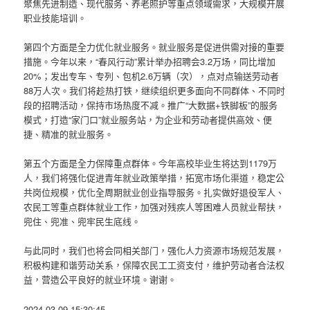
聚焦先进制造、现代服务、养老照护等重点领域需求，大规模开展
职业技能培训。
第四个方面是全力优化就业服务。就业服务是促进供需对接的重要
措施。今年以来，“春风行动”累计举办招聘会3.2万场，同比增加
20%；发出专车、专列、包机2.6万辆（次），点对点输送劳动者
88万人次。我们将趁热打铁，继续组织更多面向不同群体、不同时
段的招聘活动，保持市场热度不减。推广“大数据+铁脚板”的服务
模式，打造“家门口”就业服务站，为企业和劳动者提供高效、便
捷、精准的就业服务。
第五个方面是全力保障重点群体。今年高校毕业生将达到1179万
人，我们将强化促进青年就业政策举措，拓宽市场化渠道，稳定公
共岗位规模，优化全周期就业创业指导服务。扎实做好退役军人、
农民工等重点群体就业工作，加强对残疾人等困难人员就业帮扶，
兜住、兜准、兜牢民生底线。
与此同时，我们也将会同相关部门，强化人力资源市场规范发展，
积极构建和谐劳动关系，保障农民工工资支付，维护劳动者合法权
益，营造公平良好的就业环境。谢谢。
2024-03-09 15:30:45