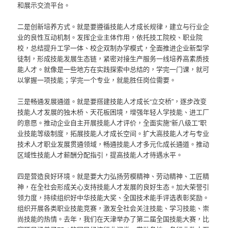
和展示交流平台。
二是创新培养方式。就是要遵循技能人才成长规律，建立与行业企
业的良性互动机制。发挥企业主体作用，依托技工院校、职业院
校，总结提升工学一体、校企双制办学模式，全面推进企业新型学
徒制，形成技能发展生态链，紧密对接生产服务一线培养高素质技
能人才。就像是一些地方在实践探索中总结的，学完一门课，就可
以掌握一项技能；学完一个专业，就能胜任岗位需要。
三是畅通发展通道。就是要搭建技能人才成长“立交桥”，逐步改变
技能人才发展的独木桥、天花板困境，增强年轻人学技能、进工厂
的意愿。推动企业自主开展技能人才评价，全面实施“新八级工”职
业技能等级制度，拓展技能人才成长空间。扩大高技能人才与专业
技术人才职业发展贯通领域，畅通技能人才多元化成长通道。推动
区域性技能人才薪酬分配指引，提高技能人才待遇水平。
四是营造良好环境。就是要大力弘扬劳模精神、劳动精神、工匠精
神，在全社会形成关心支持技能人才发展的良好生态。加大荣誉引
领力度，持续组织好中华技能大奖、全国技术能手评选表彰奖励。
组织开展各类职业技能竞赛，激发全社会关注技能、学习技能、崇
尚技能的热情。去年，我们在天津举办了第二届全国技能大赛，比