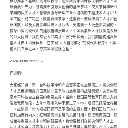
核心要素，基础和先导靠教育，通过教育来培养拔尖创新人才。发
展新质生产力，既需要牵引源头创新的基础学科、交叉学科和新兴
学科的拔尖人才，也需要服务新型工业化道路的工程技术人才和大
国工匠、能工巧匠，既需要科学家，还需要一流科技领军人才和创
新团队，以及大批青年科技人才队伍，更需要一大批全面发展的、
投身中国式现代化的建设者和接班人。中国高素质人才队伍是发展
的巨大优势，我们常说人尽其才、行行出状元，我们期望构建高质
量人才自主培养体系，在实现“人人皆可成才”的现代化教育中，厚
植人民幸福之本，夯实国家富强之基。
2024-03-09 15:09:27
怀进鹏:
大家都知道，新一轮科技革命和产业变革正在加速演进，拔尖创新
人才是促进和提升国家核心竞争能力最重要的战略资源，这是实现
高水平科技自立自强的重要支撑。当前，我国高等教育已经进入普
及化教育阶段，去年年底毛入学率超过了60%，规模已经居世界第
一。应该说，量的短板已经不是矛盾的主要方面，我们正处于人口
红利加速转向人才红利高质量发展的关键时期。建成教育强国、建
成世界重要人才中心和创新高地，也需要我们在拔尖创新人才上、
在人才的自主培养能力上发力，这也是满足发展新质生产力、实现