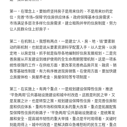
第一，在理念上。要始终坚持房子是用来住的、不是用来炒的定
位，完善“市场+保障”的住房供应体系，政府保障基本住房需求、
市场满足多层次多样化住房需求，建立租购并举的住房制度，努力
让人民群众住上好房子。
第二，在机制上。我想有两点，一是建立“人、房、地、钱”要素联
动的新机制，也就是说从要素资源科学配置入手，以人定房、以房
定地、以房定钱。抓手就是指导各地编制好住房发展规划。二是完
善房屋从开发建设到维护使用的全生命周期管理机制。这是一项系
统性很强的工作。在供给方面，要改革完善商品房开发、融资、销
售等基础性制度，有力有序推进现房销售。在使用方面，要加快建
立房屋体检、房屋养老金、房屋保险等专项制度。
第三，在实施上。有两个重点，一是规划建设保障性住房，推进
“平急两用”公共基础设施建设和城中村改造。这既是利民之举，又
是发展之计，也是转型之策。规划建设保障性住房，是完善住房制
度和供应体系，重构市场和保障关系的重大改革，重点是拓展配售
型保障性住房的新路子。“平急两用”公共基础设施建设，是统筹发
展和安全、提高城市韧性的重大举措，重点是平时用得着，关键时
刻能用得上。城中村改造，是解决群众急难愁盼的民生工程，重点