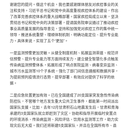
谢谢您的提问。借这个机会，我也要感谢媒体朋友对疾控事业的关
注和支持。习近平总书记和党中央高度重视疾控体系的建设，作出
了改革完善疾控体系的重大战略部署。国家疾控局成立以来，坚决
贯彻总书记和党中央的决策部署，提请国务院审议通过了推动疾控
事业高质量发展的指导意见，坚持和加强党对疾控工作的集中统一
领导，推进系统重塑、理顺体制机制、明确功能定位、提升专业能
力。具体来说，实现了五个“更加”。
一是监测预警更加灵敏。从健全制度机制、拓展监测渠道、规范评
估预警、提升专业能力等方面持续发力，建立健全智慧化多点触发
传染病监测预警体系，拓展形成了哨点医院监测、病毒变异监测、
城市污水监测等10个子系统，强化了部门间信息通报和数据共享，
为提前预判疫情流行态势，提早部署、有效应对提供了科学的依
据。
二是应急处置更加有效。已在全国建成了20支国家突发急性传染病
防控队，不管哪个地方发生重大公共卫生事件，都能第一时间派出
国家队支援。比如，去年12月甘肃积石山地震发生后，甘肃和青海
承建的3支国家队就立即赶到了灾区，协助和指导开展临时安置点
的环境消杀、传染病监测、风险评估、饮用水监测等工作，助力实
现灾后无大疫。我们还将新建5支国家队，并且在全国所有市、县