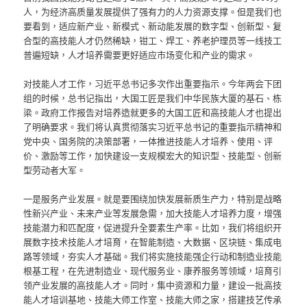
人，为经济高质量发展提供了强有力的人力资源支撑。但是我们也
要看到，适应新产业、新模式、新动能发展的数字型、创新型、复
合型的高技能人才仍然稀缺，钳工、焊工、养老护理员等一线技工
普遍短缺，人才培养需要更好适应市场变化和产业的需求。
对技能人才工作，习近平总书记多次作出重要指示。今年两会下团
组的时候，总书记指出，大国工匠是我们中华民族大厦的基石、栋
梁。政府工作报告对培养造就更多的大国工匠和高技能人才也提出
了明确要求。我们将认真贯彻落实习近平总书记的重要指示精神和
党中央、国务院的决策部署，一体推进技能人才培养、使用、评
价、激励等工作，加快建设一支规模宏大的知识型、技能型、创新
型劳动者大军。
一是服务产业发展。就是要围绕加快发展新质生产力，特别是战略
性新兴产业、未来产业等发展急需，加大技能人才培养力度，增强
技能潜力和匹配度，促进提升全要素生产率。比如，我们将组织开
展数字技术技能人才培育，在智能制造、大数据、区块链、集成电
路等领域，夯实人才基础。我们将实施技能强企行动和制造业技能
根基工程，在先进制造业、现代服务业、康养服务等领域，培育引
领产业发展的高技能人才。同时，集中资源和力量，建设一批高技
能人才培训基地、技能大师工作室、技能大师之家，搭建技艺传承