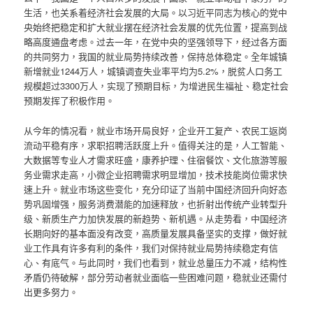
生活，也关系着经济社会发展的大局。以习近平同志为核心的党中
央始终把稳定和扩大就业摆在经济社会发展的优先位置，提高到战
略高度通盘考虑。过去一年，在党中央的坚强领导下，经过各方面
的共同努力，我国的就业局势持续改善，保持总体稳定。全年城镇
新增就业1244万人，城镇调查失业率平均为5.2%，脱贫人口务工
规模超过3300万人，实现了预期目标，为增进民生福祉、稳定社会
预期发挥了积极作用。
从今年的情况看，就业市场开局良好，企业开工复产、农民工返岗
流动平稳有序，求职招聘活跃度上升。值得关注的是，人工智能、
大数据等专业人才需求旺盛，康养护理、住宿餐饮、文化旅游等服
务业需求走高，小微企业招聘需求明显增加，技术技能岗位需求快
速上升。就业市场这些变化，充分印证了当前中国经济回升向好态
势巩固增强，服务消费潜能的加速释放，也折射出传统产业转型升
级、新质生产力加快发展的新趋势、新机遇。从走势看，中国经济
长期向好的基本面没有改变，高质量发展具备坚实的支撑，做好就
业工作具有许多有利的条件，我们对保持就业局势持续稳定有信
心、有底气。与此同时，我们也看到，就业总量压力不减，结构性
矛盾仍待破解，部分劳动者就业面临一些困难问题，稳就业还需付
出更多努力。