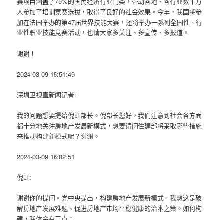
赛项目涵盖了75%的国民经济行业门类，带动各地、各行业数十万
人参加了培训竞赛选拔，取得了良好的社会效果。今年，我国将参
加在法国举办的第47届世界技能大赛，还将举办一系列全国性、行
业性职业技能竞赛活动，也请大家多关注、多宣传、多报道。
谢谢！
2024-03-09 15:51:49
深圳卫视直新闻记者:
我的问题想要提给倪虹部长。倪部长您好，我们注意到社会各方面
都十分地关注房地产发展新模式，想要请问住建部将采取哪些措施
来推动构建新模式呢？谢谢。
2024-03-09 16:02:51
倪虹:
谢谢你的提问。党中央提出，构建房地产发展新模式。我想这是破
解房地产发展难题、促进房地产市场平稳健康的治本之策。如何构
建，我体会有三点：