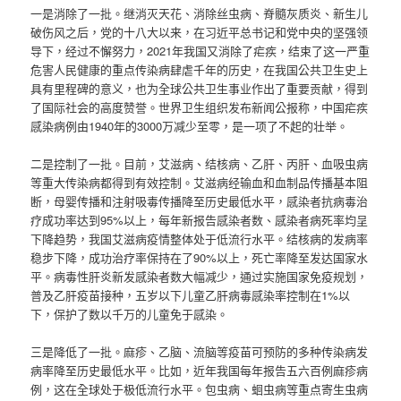
一是消除了一批。继消灭天花、消除丝虫病、脊髓灰质炎、新生儿
破伤风之后，党的十八大以来，在习近平总书记和党中央的坚强领
导下，经过不懈努力，2021年我国又消除了疟疾，结束了这一严重
危害人民健康的重点传染病肆虐千年的历史，在我国公共卫生史上
具有里程碑的意义，也为全球公共卫生事业作出了重要贡献，得到
了国际社会的高度赞誉。世界卫生组织发布新闻公报称，中国疟疾
感染病例由1940年的3000万减少至零，是一项了不起的壮举。
二是控制了一批。目前，艾滋病、结核病、乙肝、丙肝、血吸虫病
等重大传染病都得到有效控制。艾滋病经输血和血制品传播基本阻
断，母婴传播和注射吸毒传播降至历史最低水平，感染者抗病毒治
疗成功率达到95%以上，每年新报告感染者数、感染者病死率均呈
下降趋势，我国艾滋病疫情整体处于低流行水平。结核病的发病率
稳步下降，成功治疗率保持在了90%以上，死亡率降至发达国家水
平。病毒性肝炎新发感染者数大幅减少，通过实施国家免疫规划，
普及乙肝疫苗接种，五岁以下儿童乙肝病毒感染率控制在1%以
下，保护了数以千万的儿童免于感染。
三是降低了一批。麻疹、乙脑、流脑等疫苗可预防的多种传染病发
病率降至历史最低水平。比如，近年我国每年报告五六百例麻疹病
例，这在全球处于极低流行水平。包虫病、蛔虫病等重点寄生虫病