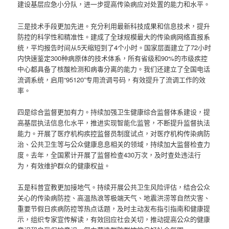
建设基层应急小分队，进一步提高传染病应对处置的能力和水平。
三是技术手段更加先进。充分利用最新科技成果和信息技术，提升
防控的科学性和精准性。建成了全球规模最大的传染病网络直报系
统，平均报告时间从5天缩短到了4个小时。国家层面建立了72小时
内快速鉴定300种病原体的技术体系，所有省级和90%的市级疾控
中心都具备了核酸检测和病毒分离的能力。我们还建立了全国电话
流调系统，启用“95120”专用流调号码，有效提升了流调工作的效
率。
四是综合监督更加有力。持续加强卫生健康综合监督体系建设，提
高基层执法信息化水平，推进实现智能化监管，不断提升监督执法
能力。开展了医疗机构疾控监督员制度试点，对医疗机构传染病防
治、公共卫生等与公众健康息息相关的领域，持续加大监督检查力
度。去年，全国累计开展了监督检查430万次，及时查处违法行
为，有效维护群众的健康权益。
五是科普宣教更加接地气。持续开展公共卫生风险评估，结合公众
关心的传染病防控、高温热浪等极端天气、地震洪涝等自然灾害、
重要节假日疾病防控等热点话题，及时主动发布指引指南和健康提
示，组织专家宣传解读，有效回应社会关切，推动提高公众的健康