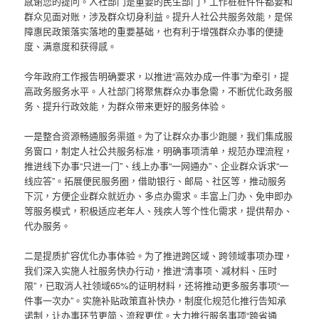
感谢您的提问。人社部门是重要的民生部门，工作桩桩件件都要和
群众见面对账，涉及群众切身利益。提升人社公共服务效能，是保
障惠民政策落实落地的重要基础，也有利于增强群众办事的便捷
度、满意度和获得感。
今年政府工作报告明确要求，以推进“高效办成一件事”为牵引，提
高政务服务水平。人社部门将聚焦群众办事急需，不断优化政务服
务、提升行政效能，为群众带来更好的服务体验。
一是整合资源畅通服务渠道。为了让群众办事少跑腿，我们集成服
务窗口，制定人社公共服务标准，明确事项清单，规范办理流程，
推进线下办事“只进一门”、线上办事“一网通办”、企业群众诉求“一
线应答”。拓展便民服务圈，借助银行、邮局、社区等，推动服务
下沉，方便企业群众就近办、多点办需求。丰富上门办、免申即办
等服务模式，积极适应老年人、残疾人等个性化需求，提供帮办、
代办服务。
二是提质扩容优化办事体验。为了推进跨区域、跨领域事项办理，
我们深入实施人社服务快办行动，推进“清事项、减材料、压时
限”，已取消人社领域65%的证明材料，还将推动更多服务事项“一
件事一次办”。实施补贴政策直补快办，制度化规范化推行告知承
诺制，让办事环节更简、流程更优。大力推行服务事项“跨省通