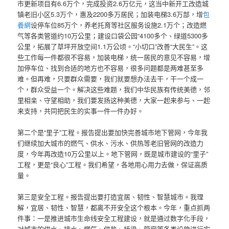
市更新项目有6.6万个，完成投资2.6万亿元，这当中新开工改造城
镇老旧小区5.3万个，惠及2200多万居民；加装电梯3.6万部，增
包
養網
设停车位85万个，养老托育等社区服务设施2.1万个；改造燃
气等各类管道约10万公里；建设口袋公园“4100多个、绿道5300多
公里，拓展了草坪开放空间1.1万公顷。“小切口”改善“大民生”。这
些工作每一件都很不容易，加装电梯，统一居民的意见不容易，增
加停车位、找到合适的地方也不容易，很多问题都是两难甚至多
难。但再难，只要群众需要，我们就要想办法去干，干一个成一
个，群众受益一个。解决这些难题，我们中华民族有传统美德，邻
里相亲、守望相助，我们要发扬这种美德，大家一起来参与、一起
来支持，共同把民生的实事一件一件办好。
第二个是“里子”工程。报告提出要加快完善城市地下管网，今年我
们继续加大城市的燃气、供水、污水、供热等老旧管网的改造力
度，今年再改造10万公里以上。地下管网，既是城市建设的“里子”
工程，更是“良心”工程。我们希望，各地用心用力去做，保证高质
量。
第三是安全工程。报告提出要打造宜居、韧性、智慧城市。我理
解，宜居、韧性、智慧，都离不开安全这个根本。今年，重点抓两
件事：一是推进城市生命线安全工程建设，就是通过数字化手段，
对城市的供水、排水、燃气、供热、桥梁、管廊等各类设施进行实