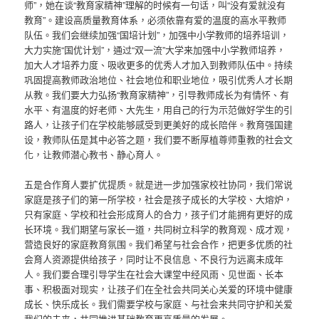
师”，她在谈“教育家精神”理解的时候有一句话，叫“没有爱就没有
教育”。建设高质量教育体系，必须依靠有爱的温度的高水平教师
队伍。我们会继续加强“国培计划”，加强中小学教师的培养培训，
大力实施“国优计划”，通过“双一流”大学来加强中小学教师培养，
加大人才培养力度、吸收更多的优秀人才加入到教师队伍中。持续
巩固提高教师政治地位、社会地位和职业地位，吸引优秀人才长期
从教。我们要大力弘扬“教育家精神”，引导教师成长为有情怀、有
水平、有温度的好老师、大先生，用自己的行为示范做好学生的引
路人，让孩子们在学校能够感受到更美好的成长陪伴。教育强国建
设，教师队伍是其中必答之题，我们要不断厚植尊师重教的社会文
化，让教师潜心教书、静心育人。
五是合作育人要扩优提质。就是进一步加强家校社协同，我们常说
家庭是孩子们的第一所学校，社会是孩子成长的大学校、大熔炉，
只有家庭、学校和社会形成育人的合力，孩子们才能拥有更好的成
长环境。我们期望与家长一道，共同树立科学的教育观、成才观，
营造良好的家庭教育氛围。我们希望与社会合作，把更多优质的社
会育人资源提供给孩子，同时让不良信息、不良行为远离未成年
人。我们要合理引导学生在社会大课堂中经风雨、见世面、长本
事、积极面对现实，让孩子们在全社会共同关心关爱的环境中健康
成长、快乐成长。我们需要学校与家庭、与社会来共同守护和关爱
我们的未来，共同推进基础教育更高质量的发展。