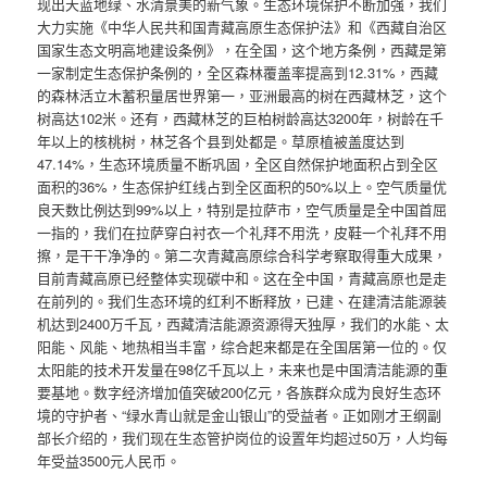
现出天蓝地绿、水清景美的新气象。生态环境保护不断加强，我们
大力实施《中华人民共和国青藏高原生态保护法》和《西藏自治区
国家生态文明高地建设条例》，在全国，这个地方条例，西藏是第
一家制定生态保护条例的，全区森林覆盖率提高到12.31%，西藏
的森林活立木蓄积量居世界第一，亚洲最高的树在西藏林芝，这个
树高达102米。还有，西藏林芝的巨柏树龄高达3200年，树龄在千
年以上的核桃树，林芝各个县到处都是。草原植被盖度达到
47.14%，生态环境质量不断巩固，全区自然保护地面积占到全区
面积的36%，生态保护红线占到全区面积的50%以上。空气质量优
良天数比例达到99%以上，特别是拉萨市，空气质量是全中国首屈
一指的，我们在拉萨穿白衬衣一个礼拜不用洗，皮鞋一个礼拜不用
擦，是干干净净的。第二次青藏高原综合科学考察取得重大成果，
目前青藏高原已经整体实现碳中和。这在全中国，青藏高原也是走
在前列的。我们生态环境的红利不断释放，已建、在建清洁能源装
机达到2400万千瓦，西藏清洁能源资源得天独厚，我们的水能、太
阳能、风能、地热相当丰富，综合起来都是在全国居第一位的。仅
太阳能的技术开发量在98亿千瓦以上，未来也是中国清洁能源的重
要基地。数字经济增加值突破200亿元，各族群众成为良好生态环
境的守护者、“绿水青山就是金山银山”的受益者。正如刚才王纲副
部长介绍的，我们现在生态管护岗位的设置年均超过50万，人均每
年受益3500元人民币。