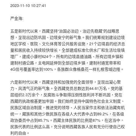
2023-11-10 10:27:41
严金海:
五是新时代以来，西藏坚持“治国必治边、治边先稳藏”的战略思
想，呈现出边防巩固、边境安宁的新气象。我们统筹规划建设边境
地区学校、医院、文化体育等公共服务设施，21个边境县的经济总
量和居民收入持续较快增长，全部建成标准化供水厂和生活垃圾填
埋厂，建成小康村624个，所有的边境县通油路、所有边境乡镇和
建制村通公路，主电网延伸到全部边境乡镇，建制村通宽带率和
4G信号覆盖率达到100%，各族群众像格桑花一样扎根雪域边陲。
六是新时代以来，西藏坚持和加强党的全面领导，呈现出凝心聚
力、风清气正的新气象。全西藏党员总数达到44.61万名，党的基
层组织2.3万余个，反腐败斗争取得压倒性胜利并不断巩固，党在
西藏的执政根基更加牢固。我们始终坚持中国特色社会主义制度、
民族区域自治制度，推进党的领导、人民当家作主和依法治藏有机
统一，藏族和其他少数民族在各级人大代表中占到89.2%，在各级
政协委员中占到85.7%。西藏主体民族的比例是87%，在这当中，
民族代表的比例这么高，充分说明西藏各族人民有充分行使自己权
利的自由。