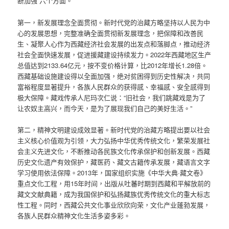
断加强”六个方面。
第一，新发展理念全面贯彻。新时代党的治藏方略坚持以人民为中
心的发展思想，完整准确全面贯彻新发展理念，把保障和改善民
生、凝聚人心作为西藏经济社会发展的出发点和落脚点，推动经济
社会全面快速发展，促进援藏建设持续发力。2022年西藏地区生产
总值达到2133.64亿元，按不变价格计算，比2012年增长1.28倍。
西藏基础设施建设得以全面加强，绝对贫困得到历史性解决，共同
富裕程度显著提升，各族人民群众的获得感、幸福感、安全感得到
极大保障。藏戏传承人尼玛次仁说：“旧社会，我们跳藏戏是为了
让农奴主高兴，而今天，是为了展现我们自己的美好生活。”
第二，精神文明建设成效显著。新时代党的治藏方略提出要以社会
主义核心价值观为引领，大力弘扬中华优秀传统文化，繁荣发展社
会主义先进文化，不断推动各民族文化传承保护和创新发展。西藏
历史文化遗产有效保护，藏医药、藏文古籍传承发展，藏语言文字
学习使用依法保障。2013年，国家组织实施《中华大典·藏文卷》
重点文化工程，用15年时间，出版从吐蕃时期到西藏和平解放前的
藏文文献典籍，成为我国保护和弘扬藏族优秀传统文化的重大标志
性工程。同时，西藏公共文化事业欣欣向荣，文化产业蓬勃发展，
各族人民群众精神文化生活多姿多彩。