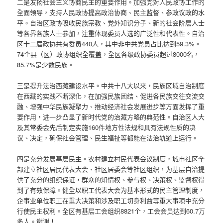
二是发扬社会主义协商民主的重要作用。加强党对人民政协工作的
全面领导，支持人民政协提高政治协商、民主监督、参政议政的水
平。自治区政协吸收民族宗教、党外知识分子、新的社会阶层人士
等各界各族人士参加，注重体现委员人选的广泛性和代表性。自治
区十二届政协共有委员440人，其中非中共党员占比达到59.3%。
74个县（区）政协组织全覆盖，全区各级政协委员超过8000名，
85.7%是少数民族。
三是提升法治西藏建设水平。中共十八大以来，民族区域自治制度
在西藏的实践不断深化，在加强民族团结、促进各民族交往交流交
融、增强中华民族凝聚力、推动经济社会发展进步等方面发挥了重
要作用，进一步凸显了新时代党的治藏方略的典范性。自治区人大
及其常委会先后制定实施160件地方性法规和具有法规性质的决
议、决定，确保社会管理、民生福祉等都能在法治轨道上运行。
四是充分发展基层民主。农村建立村民代表会议制度，城市社区全
部建立社区居民代表大会、社区居委会等社区组织，为基层自治提
供了充分的组织保证，群众的知情权、参与权、决策权、监督权得
到了有效保障。健全以职工代表大会为基本形式的民主管理制度，
企事业单位职工在重大决策和涉及职工切身利益等重大事项中充分
行使民主权利。全区有基层工会组织8821个，工会会员达到60.7万
多人。谢谢！