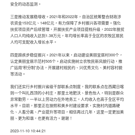
安全的动态监测。
三是推动发展稳增收。2021年和2022年，自治区统筹整合财政涉
农资金153亿元、148亿元，有力保障了乡村振兴各项需要。强化
扶贫项目资产后续管理，开展扶贫产业项目提档升级，2022年脱贫
人口人均纯收入达到1.38万元，年均增长率高于全区的农牧区居民
人均可支配收入增长水平。
四是蹄疾步稳促振兴。2021年以来，启动建设美丽宜居村300个，
认定美丽宜居示范村505个。启动实施树立农牧民新风貌行动，推
广运用“积分制”办法，开展建村规民约、兴优秀文化、美村容村貌
等活动。
我们还实行乡村振兴省级干部联系点制度，我的联系点在西藏日喀
则一个叫扎西顶的小村庄，那里土地肥沃、景色怡人，特别是群众
非常勤劳，一半以上劳动力在外地务工，人均收入也高于全区平均
水平。目前，那里正在按照和美乡村建设要求，实施村内道路硬
化、人畜分离、产业提升等项目，相信再过几年，这里一定更加美
丽、更为和谐，也更有活力。谢谢！
2023-11-10 10:44:21