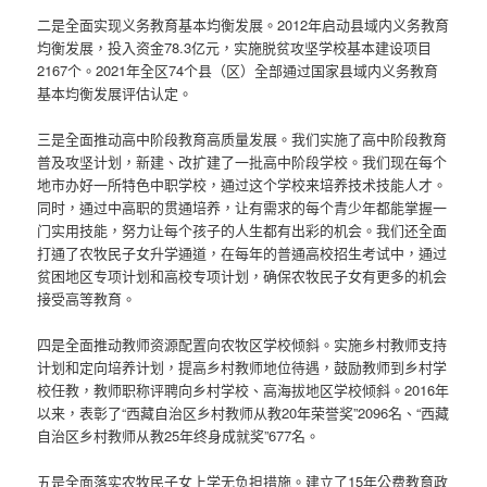
二是全面实现义务教育基本均衡发展。2012年启动县域内义务教育
均衡发展，投入资金78.3亿元，实施脱贫攻坚学校基本建设项目
2167个。2021年全区74个县（区）全部通过国家县域内义务教育
基本均衡发展评估认定。
三是全面推动高中阶段教育高质量发展。我们实施了高中阶段教育
普及攻坚计划，新建、改扩建了一批高中阶段学校。我们现在每个
地市办好一所特色中职学校，通过这个学校来培养技术技能人才。
同时，通过中高职的贯通培养，让有需求的每个青少年都能掌握一
门实用技能，努力让每个孩子的人生都有出彩的机会。我们还全面
打通了农牧民子女升学通道，在每年的普通高校招生考试中，通过
贫困地区专项计划和高校专项计划，确保农牧民子女有更多的机会
接受高等教育。
四是全面推动教师资源配置向农牧区学校倾斜。实施乡村教师支持
计划和定向培养计划，提高乡村教师地位待遇，鼓励教师到乡村学
校任教，教师职称评聘向乡村学校、高海拔地区学校倾斜。2016年
以来，表彰了“西藏自治区乡村教师从教20年荣誉奖”2096名、“西藏
自治区乡村教师从教25年终身成就奖”677名。
五是全面落实农牧民子女上学无负担措施。建立了15年公费教育政