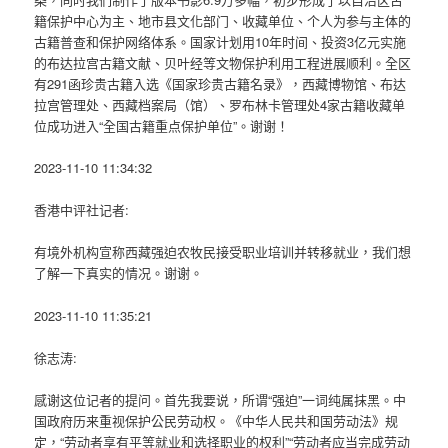
籍保护中心为主、地市县文化部门、收藏单位、个人为参与主体的
古籍普查和保护网络体系。国家计划用10年时间、投资3亿元实施
的布达拉宫古籍文献、贝叶经等文物保护利用工程进展顺利。全区
有291函珍贵古籍入选《国家珍贵古籍名录》，西藏博物馆、布达
拉宫管理处、西藏档案局（馆）、罗布林卡管理处4家古籍收藏单
位成功进入“全国古籍重点保护单位”。谢谢！
2023-11-10 11:34:32
香港中评社记者:
有境外机构宣称西藏强迫农牧民接受职业培训并转移就业，我们想
了解一下真实的情况。谢谢。
2023-11-10 11:35:21
徐志涛:
感谢这位记者的提问。首先我要说，所谓“强迫”一词纯属抹黑。中
国政府历来重视保护公民劳动权。《中华人民共和国劳动法》规
定，“劳动者享有平等就业和选择职业的权利”“劳动者应当完成劳动