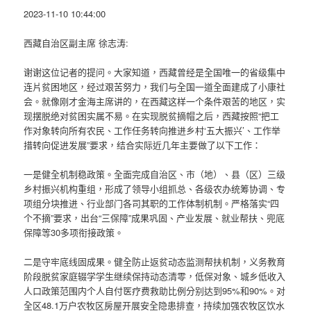
2023-11-10 10:44:00
西藏自治区副主席 徐志涛:
谢谢这位记者的提问。大家知道，西藏曾经是全国唯一的省级集中
连片贫困地区，经过艰苦努力，我们与全国一道全面建成了小康社
会。就像刚才金海主席讲的，在西藏这样一个条件艰苦的地区，实
现摆脱绝对贫困实属不易。在实现脱贫摘帽之后，西藏按照“把工
作对象转向所有农民、工作任务转向推进乡村‘五大振兴’、工作举
措转向促进发展”要求，结合实际近几年主要做了以下工作：
一是健全机制稳政策。全面完成自治区、市（地）、县（区）三级
乡村振兴机构重组，形成了领导小组抓总、各级农办统筹协调、专
项组分块推进、行业部门各司其职的工作体制机制。严格落实“四
个不摘”要求，出台“三保障”成果巩固、产业发展、就业帮扶、兜底
保障等30多项衔接政策。
二是守牢底线固成果。健全防止返贫动态监测帮扶机制，义务教育
阶段脱贫家庭辍学学生继续保持动态清零，低保对象、城乡低收入
人口政策范围内个人自付医疗费救助比例分别达到95%和90%。对
全区48.1万户农牧区房屋开展安全隐患排查，持续加强农牧区饮水