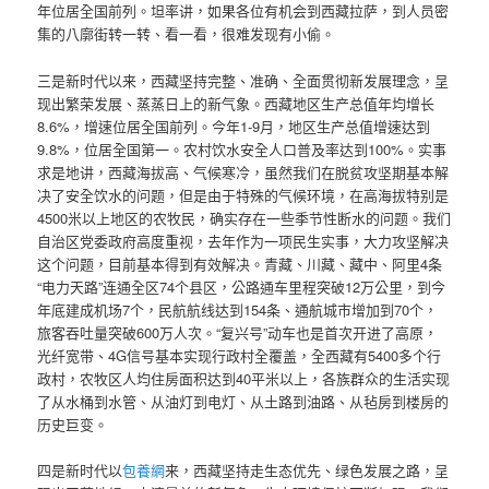
年位居全国前列。坦率讲，如果各位有机会到西藏拉萨，到人员密
集的八廓街转一转、看一看，很难发现有小偷。
三是新时代以来，西藏坚持完整、准确、全面贯彻新发展理念，呈
现出繁荣发展、蒸蒸日上的新气象。西藏地区生产总值年均增长
8.6%，增速位居全国前列。今年1-9月，地区生产总值增速达到
9.8%，位居全国第一。农村饮水安全人口普及率达到100%。实事
求是地讲，西藏海拔高、气候寒冷，虽然我们在脱贫攻坚期基本解
决了安全饮水的问题，但是由于特殊的气候环境，在高海拔特别是
4500米以上地区的农牧民，确实存在一些季节性断水的问题。我们
自治区党委政府高度重视，去年作为一项民生实事，大力攻坚解决
这个问题，目前基本得到有效解决。青藏、川藏、藏中、阿里4条
“电力天路”连通全区74个县区，公路通车里程突破12万公里，到今
年底建成机场7个，民航航线达到154条、通航城市增加到70个，
旅客吞吐量突破600万人次。“复兴号”动车也是首次开进了高原，
光纤宽带、4G信号基本实现行政村全覆盖，全西藏有5400多个行
政村，农牧区人均住房面积达到40平米以上，各族群众的生活实现
了从水桶到水管、从油灯到电灯、从土路到油路、从毡房到楼房的
历史巨变。
四是新时代以
包養網
来，西藏坚持走生态优先、绿色发展之路，呈