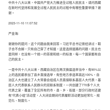
中共十八大以来，中国共产党大力推进全过程人民民主，请问西藏
在新时代坚持和发展全过程人民民主的过程中有哪些重要举措？谢
谢。
2023-11-10 11:07:52
严金海:
谢谢你的提问，这个问题由我来回答。习近平总书记曾经讲过，鞋
子合不合脚，只有自己穿了才知道，这是选择道路的问题。民主也
是同样，也没有一个统一的答案和统一的标准，每一个国家都有自
己的民主。
一是中共十八大以来，西藏自治区在两次换届选举当中，有90%以
上的选民都参加了县乡直接选举，有些地方参选率高达100%，自
治区人大也建立了人大常委会组成人员直接联系基层人大代表，基
层人大代表联系人民群众的双联系制度，一共创建了770多个人大
代表之家，覆盖了全区所有的市、县、乡、街道，部分行政村还建
有“代表小组”活动室，人大闭会期间代表履职活动更加经常化、规
范化、制度化。