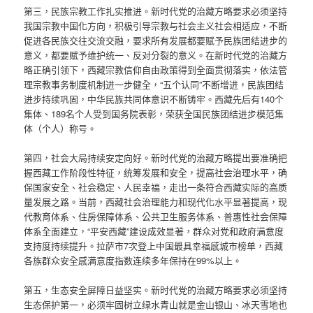
第三，民族宗教工作扎实推进。新时代党的治藏方略要求必须坚持
我国宗教中国化方向，积极引导宗教与社会主义社会相适应，不断
促进各民族交往交流交融，要求所有发展都要赋予民族团结进步的
意义，都要赋予维护统一、反对分裂的意义。在新时代党的治藏方
略正确引领下，西藏宗教信仰自由政策得到全面贯彻落实，依法管
理宗教事务制度机制进一步健全，“五个认同”不断增进，民族团结
进步持续巩固，中华民族共同体意识不断铸牢。西藏先后有140个
集体、189名个人受到国务院表彰，荣获全国民族团结进步模范集
体（个人）称号。
第四，社会大局持续安定向好。新时代党的治藏方略提出要准确把
握西藏工作阶段性特征，统筹发展和安全，提高社会治理水平，确
保国家安全、社会稳定、人民幸福，走出一条符合西藏实际的高质
量发展之路。当前，西藏社会治理能力和现代化水平显著提高，现
代教育体系、住房保障体系、公共卫生服务体系、普惠性社会保障
体系全面建立，“平安西藏”建设成效显著，群众对党和政府满意度
支持度持续提升。拉萨市7次登上中国最具幸福感城市榜单，西藏
各族群众安全感满意度指数连续多年保持在99%以上。
第五，生态安全屏障日益坚实。新时代党的治藏方略要求必须坚持
生态保护第一，必须牢固树立绿水青山就是金山银山、冰天雪地也