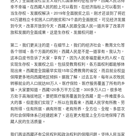
进入了全面建设社会主义现代化国家新的征程当中，西藏人民活得
幸不幸福，在西藏人民的脸上可以看到，在经济指标上可以看到。
当生存权、发展权解决，2019年全面脱贫之后，刚才还谈到了将近
63万建档立卡贫困人口的脱贫和74个县的全面脱贫，可见经济发展
到今天，改革开放到今天，西藏人民跟全国人民一道共享了改革开
放和发展的全面成果，这是生存权、发展权问题。
第二，我们更关注的是，在细节上，我们的经济社会、教育文化等
各个领域、各个方面的权利，西藏人民是不是一道享有。我认为，
这本白皮书告诉了大家，享有了，因为人民幸福是最大的人权。在
实现生存权、发展权之后，包括受教育权利，各方面权利都能够体
现出来。西藏是全国最早实现15年公费教育的省区，而且就业权益
保障更多地向西藏地区倾斜。据我了解，过去五年，每年从农牧民
转移就业的人口就达60万人。医疗保险、医疗服务覆盖了所有的乡
镇。大家要知道，西藏120多万平方公里，300多万人口，很多地
方处于高海拔地区，要把医疗服务覆盖到全西藏，是一件难度多么
大的事，但是我们实现了。所以在我看来，西藏人民学有所教、劳
有所得、住有所居、病有所医、老有所养，全方位、全程、多层次
的社会保障体系已经建起来了，这在更大程度上全方位地保障了西
藏人民的生活质量。
我们再谈西藏还有公民权利和政治权利的保障问题。坚持人民当家