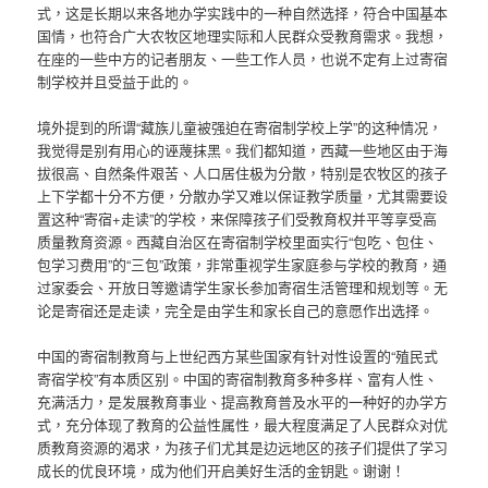
式，这是长期以来各地办学实践中的一种自然选择，符合中国基本
国情，也符合广大农牧区地理实际和人民群众受教育需求。我想，
在座的一些中方的记者朋友、一些工作人员，也说不定有上过寄宿
制学校并且受益于此的。
境外提到的所谓“藏族儿童被强迫在寄宿制学校上学”的这种情况，
我觉得是别有用心的诬蔑抹黑。我们都知道，西藏一些地区由于海
拔很高、自然条件艰苦、人口居住极为分散，特别是农牧区的孩子
上下学都十分不方便，分散办学又难以保证教学质量，尤其需要设
置这种“寄宿+走读”的学校，来保障孩子们受教育权并平等享受高
质量教育资源。西藏自治区在寄宿制学校里面实行“包吃、包住、
包学习费用”的“三包”政策，非常重视学生家庭参与学校的教育，通
过家委会、开放日等邀请学生家长参加寄宿生活管理和规划等。无
论是寄宿还是走读，完全是由学生和家长自己的意愿作出选择。
中国的寄宿制教育与上世纪西方某些国家有针对性设置的“殖民式
寄宿学校”有本质区别。中国的寄宿制教育多种多样、富有人性、
充满活力，是发展教育事业、提高教育普及水平的一种好的办学方
式，充分体现了教育的公益性属性，最大程度满足了人民群众对优
质教育资源的渴求，为孩子们尤其是边远地区的孩子们提供了学习
成长的优良环境，成为他们开启美好生活的金钥匙。谢谢！