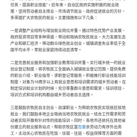
任务，提高职业技能”。近年来，自治区政府实施积极的就业政
策，坚持劳动者自主择业、市场调节就业、政府促进就业的方针，
多渠道扩大农牧民的就业。主要措施有以下几条：
一是调整产业结构与增加就业岗位并重。通过特色优势产业发展、
政府投资项目等多种渠道，带动和吸纳农牧民就业，大力发展生态
产业和碳汇经济，带动群众绿色就业创业。城镇调查失业率低于全
国平均水平，零就业家庭持续动态清零。
二是完善就业服务和加强职业教育培训并重。实行城乡统一的就业
创业登记制度，将农牧民工全面纳入城镇就业登记范围，提供免费
的职业介绍、职业指导、求职登记等服务。积极推行职业技能培训
制度，对象为16周岁以上有就业意愿和培训需求的城乡劳动者。在
制定培训就业计划的时候，充分尊重群众意愿和需求，培训项目、
培训方式和培训机构都由城乡劳动者自主选择。
三是鼓励农牧民自主创业、自谋职业。为帮助农牧民实现就近就地
就业，我们鼓励本地企业吸纳当地农牧民就业，结合工作需求和劳
动者实际开展有针对性的技能培训。同时，各地市还依托在其他省
份建立的就业服务站点，帮助农牧区富
包養
余劳动力有序外出务
工，主动关心农牧民在吃饭、住宿、往返、权益保障等方面的需