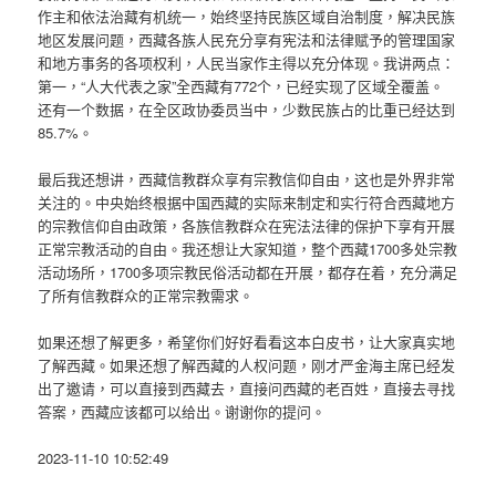
作主和依法治藏有机统一，始终坚持民族区域自治制度，解决民族
地区发展问题，西藏各族人民充分享有宪法和法律赋予的管理国家
和地方事务的各项权利，人民当家作主得以充分体现。我讲两点：
第一，“人大代表之家”全西藏有772个，已经实现了区域全覆盖。
还有一个数据，在全区政协委员当中，少数民族占的比重已经达到
85.7%。
最后我还想讲，西藏信教群众享有宗教信仰自由，这也是外界非常
关注的。中央始终根据中国西藏的实际来制定和实行符合西藏地方
的宗教信仰自由政策，各族信教群众在宪法法律的保护下享有开展
正常宗教活动的自由。我还想让大家知道，整个西藏1700多处宗教
活动场所，1700多项宗教民俗活动都在开展，都存在着，充分满足
了所有信教群众的正常宗教需求。
如果还想了解更多，希望你们好好看看这本白皮书，让大家真实地
了解西藏。如果还想了解西藏的人权问题，刚才严金海主席已经发
出了邀请，可以直接到西藏去，直接问西藏的老百姓，直接去寻找
答案，西藏应该都可以给出。谢谢你的提问。
2023-11-10 10:52:49