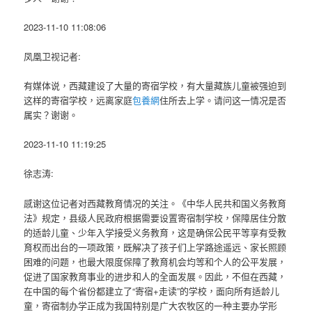
2023-11-10 11:08:06
凤凰卫视记者:
有媒体说，西藏建设了大量的寄宿学校，有大量藏族儿童被强迫到
这样的寄宿学校，远离家庭
包養網
住所去上学。请问这一情况是否
属实？谢谢。
2023-11-10 11:19:25
徐志涛:
感谢这位记者对西藏教育情况的关注。《中华人民共和国义务教育
法》规定，县级人民政府根据需要设置寄宿制学校，保障居住分散
的适龄儿童、少年入学接受义务教育，这是确保公民平等享有受教
育权而出台的一项政策，既解决了孩子们上学路途遥远、家长照顾
困难的问题，也最大限度保障了教育机会均等和个人的公平发展，
促进了国家教育事业的进步和人的全面发展。因此，不但在西藏，
在中国的每个省份都建立了“寄宿+走读”的学校，面向所有适龄儿
童，寄宿制办学正成为我国特别是广大农牧区的一种主要办学形