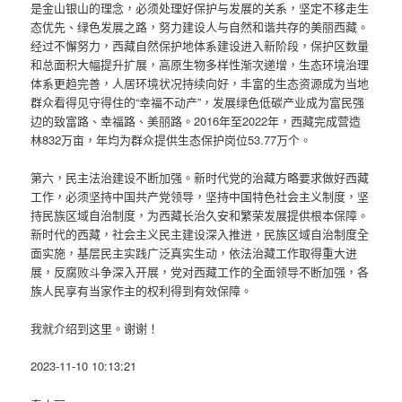
是金山银山的理念，必须处理好保护与发展的关系，坚定不移走生
态优先、绿色发展之路，努力建设人与自然和谐共存的美丽西藏。
经过不懈努力，西藏自然保护地体系建设进入新阶段，保护区数量
和总面积大幅提升扩展，高原生物多样性渐次递增，生态环境治理
体系更趋完善，人居环境状况持续向好，丰富的生态资源成为当地
群众看得见守得住的“幸福不动产”，发展绿色低碳产业成为富民强
边的致富路、幸福路、美丽路。2016年至2022年，西藏完成营造
林832万亩，年均为群众提供生态保护岗位53.77万个。
第六，民主法治建设不断加强。新时代党的治藏方略要求做好西藏
工作，必须坚持中国共产党领导，坚持中国特色社会主义制度，坚
持民族区域自治制度，为西藏长治久安和繁荣发展提供根本保障。
新时代的西藏，社会主义民主建设深入推进，民族区域自治制度全
面实施，基层民主实践广泛真实生动，依法治藏工作取得重大进
展，反腐败斗争深入开展，党对西藏工作的全面领导不断加强，各
族人民享有当家作主的权利得到有效保障。
我就介绍到这里。谢谢！
2023-11-10 10:13:21