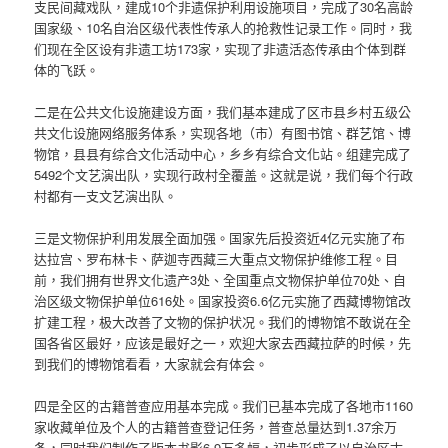
支民间藏戏队，建成10个非遗保护利用设施项目，完成了30名高龄
国家级、10名自治区级代表性传承人的抢救性记录工作。同时，我
们现在全区设有非遗工坊173家，实现了非遗活态传承由个体到群
体的飞跃。
二是在公共文化设施建设方面，我们基本建成了区市县乡村五级公
共文化设施网络服务体系，实现各地（市）有图书馆、群艺馆、博
物馆，县县有综合文化活动中心，乡乡有综合文化站。组建完成了
5492个文艺演出队，实现行政村全覆盖。这就是说，我们每个行政
村都有一支文艺演出队。
三是文物保护利用发展全面加强。国家先后投资近4亿元实施了布
达拉宫、罗布林卡、萨迦寺西藏三大重点文物保护维修工程。目
前，我们拥有世界文化遗产3处、全国重点文物保护单位70处、自
治区级文物保护单位616处。国家投资6.6亿元实施了西藏博物馆改
扩建工程，极大改善了文物的保护状况。我们的博物馆不敢说在全
国各省区最好，应该是最好之一，欢迎大家去西藏拉萨的时候，先
到我们的博物馆看看，大家就会有体会。
四是全区的古籍普查应用基本完成。我们已基本完成了各地市1160
家收藏单位及个人的古籍普查登记任务，普查总量达到1.37余万
条，同时我们制作了版本书影6.9万多幅，初步形成了以自治区古