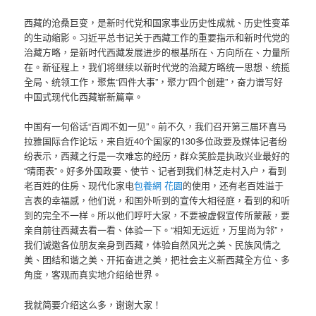
西藏的沧桑巨变，是新时代党和国家事业历史性成就、历史性变革
的生动缩影。习近平总书记关于西藏工作的重要指示和新时代党的
治藏方略，是新时代西藏发展进步的根基所在、方向所在、力量所
在。新征程上，我们将继续以新时代党的治藏方略统一思想、统揽
全局、统领工作，聚焦“四件大事”，聚力“四个创建”，奋力谱写好
中国式现代化西藏崭新篇章。
中国有一句俗话“百闻不如一见”。前不久，我们召开第三届环喜马
拉雅国际合作论坛，来自近40个国家的130多位政要及媒体记者纷
纷表示，西藏之行是一次难忘的经历，群众笑脸是执政兴业最好的
“晴雨表”。好多外国政要、使节、记者到我们林芝走村入户，看到
老百姓的住房、现代化家电
包養網 花園
的使用，还有老百姓溢于
言表的幸福感，他们说，和国外听到的宣传大相径庭，看到的和听
到的完全不一样。所以他们呼吁大家，不要被虚假宣传所蒙蔽，要
亲自前往西藏去看一看、体验一下。“相知无远近，万里尚为邻”，
我们诚邀各位朋友亲身到西藏，体验自然风光之美、民族风情之
美、团结和谐之美、开拓奋进之美，把社会主义新西藏全方位、多
角度，客观而真实地介绍给世界。
我就简要介绍这么多，谢谢大家！