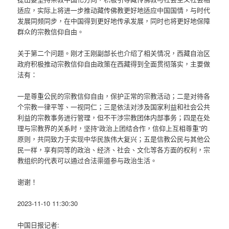
适应，实际上将进一步推动藏传佛教更好地适应中国国情，与时代
发展同频同步，在中国得到更好地传承发展，同时也将更好地保障
群众的宗教信仰自由。
关于第二个问题。刚才王刚副部长也介绍了相关情况，西藏自治区
政府积极推动宗教信仰自由政策在西藏得到全面贯彻落实，主要做
法有：
一是尊重公民的宗教信仰自由，保护正常的宗教活动；二是对待各
个宗教一律平等、一视同仁；三是依法对涉及国家利益和社会公共
利益的宗教事务进行管理，但不干涉宗教团体内部事务；四是在处
理与宗教界的关系时，坚持“政治上团结合作，信仰上互相尊重”的
原则，共同致力于实现中华民族伟大复兴；五是信教公民与其他公
民一样，享有同等的政治、经济、社会、文化等各方面的权利，宗
教组织的代表可以通过合法渠道参与政治生活。
谢谢！
2023-11-10 11:30:30
中国日报记者: