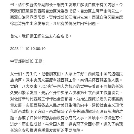
书，请中央宣传部副部长王纲先生发布并解读白皮书有关内容。今
天我们还邀请到西藏自治区党委副书记、自治区主席严金海先生，
西藏自治区党委常委、宣传部部长汪海洲先生，西藏自治区副主席
徐志涛先生出席发布会，介绍有关情况并回答问题。
首先，我们请王纲先生发布白皮书。
2023-11-10 10:00:10
中宣部副部长 王纲:
女士们、先生们，记者朋友们，大家上午好！西藏是中国的边疆民
族地区，党中央历来高度重视西藏工作，亲切关怀西藏各族人民。
党的十八大以来，以习近平同志为核心的党中央着眼于西藏的长治
久安和繁荣发展，先后召开中央第六次和第七次西藏工作座谈会，
对做好新时代西藏工作作出全面部署，为推进西藏长治久安和高质
量发展、实现西藏各族人民对美好生活的向往、建设社会主义现代
化新西藏指明了方向。西藏解决了许多长期想解决而没有解决的难
题，办成了许多过去想办而没有办成的大事，各项事业取得全方位
进步、历史性成就，与全国人民一道实现了全面小康，进入了实现
长治久安和推进高质量发展新的重要阶段。