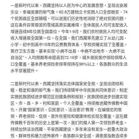
一是新时代以来，西藏坚持以人民为中心的发展思想，呈现出安居
乐业、幸福安康的新气象。62.8万建档立卡贫困人口全部脱贫、74
个贫困县区全部摘帽，可以说我们历史性地消除了绝对贫困问题，
这在条件异常艰苦的雪域高原实属难得。全体居民人均可支配收入
增速连续8年位居全国首位。今年1-9月，我们农村居民人均可支配
收入增速居全国第一位。在全国，我们西藏率先建立了从幼儿园、
小学、初中到高中15年的公费教育体系，学校供暖实现了全覆盖。
医疗卫生方面，基本实现“小病不出县、中病不出地市、大病不出
自治区”，人均预期寿命提高到72.19岁，城乡居民医疗保险保障人
口全覆盖，基本养老保险参保率保持在96%以上，各族群众的生活
水平显著提升。
二是新时代以来，西藏坚持落实总体国家安全观，呈现出团结和
睦、稳定和谐的新气象。我们持续铸牢中华民族共同体意识，制定
实施民族团结进步模范区创建条例和规划，民族团结进步创建实现
区、市、县、乡、村和家庭、个人全覆盖。持续推进藏传佛教中国
化，开展“国家意识、公民意识、法治意识”教育，在编僧尼的医
保、养老保险、低保、意外伤害险和健康体检实现全覆盖，这在藏
传佛教千百年的历史上是第一次，我们的僧人第一次领到养老金。
持续加快法治西藏、平安西藏建设，多年来没有发生一起重大政治
性、群体性和暴力恐怖案件，各族群众安全感、满意度指数连续多