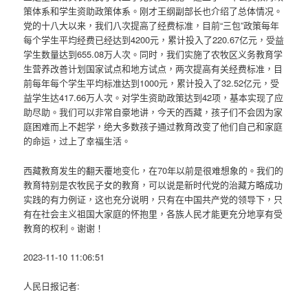
策体系和学生资助政策体系。刚才王纲副部长也介绍了总体情况。
党的十八大以来，我们八次提高了经费标准，目前“三包”政策每年
每个学生平均经费已经达到4200元，累计投入了220.67亿元，受益
学生数量达到655.08万人次。同时，我们实施了农牧区义务教育学
生营养改善计划国家试点和地方试点，两次提高有关经费标准，目
前每年每个学生平均标准达到1000元，累计投入了32.52亿元，受
益学生达417.66万人次。对学生资助政策达到42项，基本实现了应
助尽助。我们可以非常自豪地讲，今天的西藏，孩子们不会因为家
庭困难而上不起学，绝大多数孩子通过教育改变了他们自己和家庭
的命运，过上了幸福生活。
西藏教育发生的翻天覆地变化，在70年以前是很难想象的。我们的
教育特别是农牧民子女的教育，可以说是新时代党的治藏方略成功
实践的有力例证，这也充分说明，只有在中国共产党的领导下，只
有在社会主义祖国大家庭的怀抱里，各族人民才能更充分地享有受
教育的权利。谢谢！
2023-11-10 11:06:51
人民日报记者: