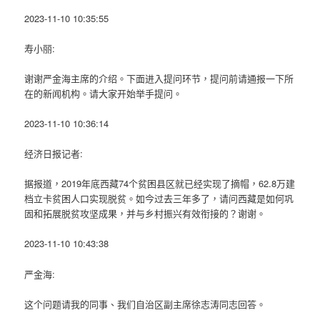
2023-11-10 10:35:55
寿小丽:
谢谢严金海主席的介绍。下面进入提问环节，提问前请通报一下所
在的新闻机构。请大家开始举手提问。
2023-11-10 10:36:14
经济日报记者:
据报道，2019年底西藏74个贫困县区就已经实现了摘帽，62.8万建
档立卡贫困人口实现脱贫。如今过去三年多了，请问西藏是如何巩
固和拓展脱贫攻坚成果，并与乡村振兴有效衔接的？谢谢。
2023-11-10 10:43:38
严金海:
这个问题请我的同事、我们自治区副主席徐志涛同志回答。