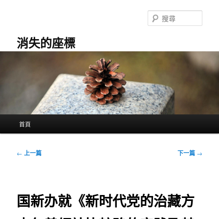
跳
至
搜
主
尋
要
消失的座標
內
容
主
首頁
要
選
單
文
←
上一篇
下一篇
→
章
導
覽
国新办就《新时代党的治藏方