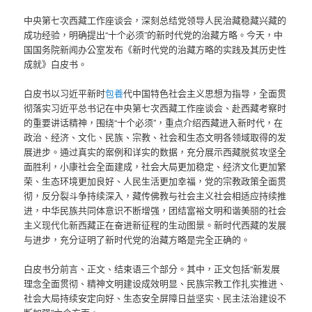
中央第七次西藏工作座谈会，深刻总结党领导人民治藏稳藏兴藏的
成功经验，明确提出“十个必须”的新时代党的治藏方略。今天，中
国国务院新闻办公室发布《新时代党的治藏方略的实践及其历史性
成就》白皮书。
白皮书以习近平新时
包養
代中国特色社会主义思想为指导，全面贯
彻落实习近平总书记在中央第七次西藏工作座谈会、赴西藏考察时
的重要讲话精神，围绕“十个必须”，重点介绍西藏进入新时代，在
政治、经济、文化、民族、宗教、社会和生态文明各领域取得的发
展进步。通过真实的案例和详实的数据，充分展示西藏脱贫攻坚全
面胜利，小康社会全面建成，社会大局更加稳定、经济文化更加繁
荣、生态环境更加良好、人民生活更加幸福，党的宗教政策全面贯
彻，反分裂斗争持续深入，藏传佛教与社会主义社会相适应持续推
进，中华民族共同体意识不断增强，团结富裕文明和谐美丽的社会
主义现代化新西藏正在奋进新征程的生动图景。新时代西藏的发展
与进步，充分证明了新时代党的治藏方略是完全正确的。
白皮书分前言、正文、结束语三个部分。其中，正文包括“新发展
理念全面贯彻、精神文明建设成效明显、民族宗教工作扎实推进、
社会大局持续安定向好、生态安全屏障日益坚实、民主法治建设不