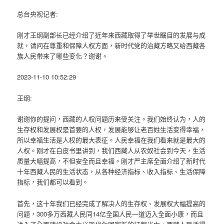
总台央视记者:
刚才王纲副部长已经介绍了近年来西藏取得了举世瞩目的发展与成
就，请问在尊重和保障人权方面，新时代党的治藏方略又给西藏各
族人民带来了哪些变化？谢谢。
2023-11-10 10:52:29
王纲:
谢谢你的提问，西藏的人权问题历来受关注。我们始终认为，人的
生存权和发展权是首要的人权，发展能够让老百姓生活变得幸福，
所以幸福生活是人权的最大表征。人民幸福在我们看来就是最大的
人权。刚才在白皮书里讲到，我们西藏人从农奴社会到今天，生活
质量大幅提高，不但安全而且幸福。刚才严主席全面介绍了新时代
十年西藏人民的生活状态，从各种经济指标、收入指标、生活保障
指标，我们都可以看到。
首先，这十年我们已经完成了解决人的生存权、发展权大幅提高的
问题，300多万西藏人民同14亿全国人民一道迈入全面小康，而且