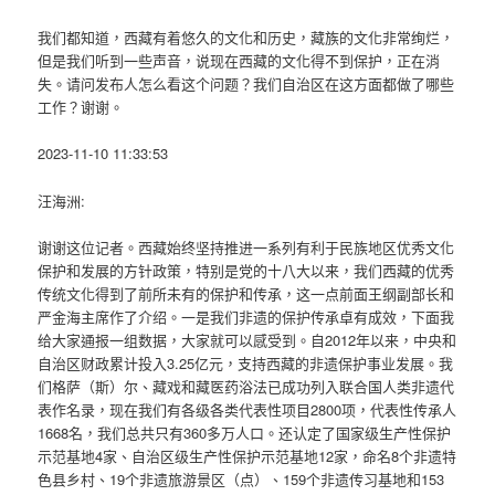
我们都知道，西藏有着悠久的文化和历史，藏族的文化非常绚烂，
但是我们听到一些声音，说现在西藏的文化得不到保护，正在消
失。请问发布人怎么看这个问题？我们自治区在这方面都做了哪些
工作？谢谢。
2023-11-10 11:33:53
汪海洲:
谢谢这位记者。西藏始终坚持推进一系列有利于民族地区优秀文化
保护和发展的方针政策，特别是党的十八大以来，我们西藏的优秀
传统文化得到了前所未有的保护和传承，这一点前面王纲副部长和
严金海主席作了介绍。一是我们非遗的保护传承卓有成效，下面我
给大家通报一组数据，大家就可以感受到。自2012年以来，中央和
自治区财政累计投入3.25亿元，支持西藏的非遗保护事业发展。我
们格萨（斯）尔、藏戏和藏医药浴法已成功列入联合国人类非遗代
表作名录，现在我们有各级各类代表性项目2800项，代表性传承人
1668名，我们总共只有360多万人口。还认定了国家级生产性保护
示范基地4家、自治区级生产性保护示范基地12家，命名8个非遗特
色县乡村、19个非遗旅游景区（点）、159个非遗传习基地和153