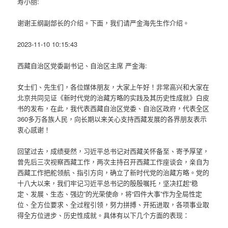
寿小丽:
谢谢王纲副部长的介绍。下面，我们请严金海先生作介绍。
2023-11-10 10:15:43
西藏自治区党委副书记、自治区主席 严金海:
女士们、先生们，各位媒体朋友，大家上午好！非常高兴和大家在
北京共同见证《新时代党的治藏方略的实践及其历史性成就》白皮
书的发布，在此，我代表西藏自治区党委、自治区政府，代表全区
360多万各族人民，向长期以来关心支持西藏发展的各界朋友表示
衷心感谢！
回望过去，成绩斐然，习近平总书记对西藏关怀备至、寄予厚望，
曾先后三次视察西藏工作，两次主持召开西藏工作座谈会，亲自为
西藏工作把舵领航、指引方向，确立了新时代党的治藏方略。党的
十八大以来，我们牢记习近平总书记的殷殷嘱托，坚决扛起“稳
定、发展、生态、强边”的光荣使命，将“四件大事”作为全局性定
位、全方位要求、全过程引领，努力拼搏、开拓进取，各项事业取
得全方位进步、历史性成就。具体有以下几个方面的表现：