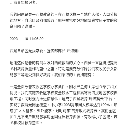
北京青年报记者:
我的问题是关于西藏教育的。在西藏这样一个地广人稀、人口分散
的地方，自治区政府都采取了哪些举措更好地解决农牧民子女的教
育问题？谢谢。
2023-11-10 11:06:29
西藏自治区党委常委、宣传部部长 汪海洲:
谢谢这位记者的提问以及对西藏教育的关心。西藏一直坚持把提高
乡村教育质量作为重中之重，特别是要充分保障我们农牧民子女都
能够平等地受到良好教育。我们采取的主要措施有：
一是全面改善农牧区学校办学条件。刚才严金海主席也介绍了相关
情况，我们实施农牧区学校安全饮水工程和高寒高海拔地区学校供
暖工程，同时强力推进信息化，建成了西藏教育“珠峰旗云”平台，
实现了教育光网全覆盖，中小学100M宽带网入校率达到100%，形
成了“人人皆学、处处能学、时时可学”的开放式教育云，我们全区
师生足不出户就能够享用全国优质教育资源，有效缩小了区域、城
乡和校际教育差距。