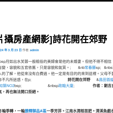
片攝房產網影]詩花開在郊野
24 年 3 月 23 日
作者:
admin
p月如出水芙蓉一般粗俗的美婦會是他的未婚妻。但他不得不相信
有變，容貌和五官依舊，只是容貌和氣質。; &nb
常春藤
sp; &n
人的了解，他從來沒有白費過。他一定是有目的的來到這裡。父母不
自命不凡所迷惑，在p;
詩花開在郊野
&
昌田首
知築NO2
bsp; &nbsp
政翰大廈
;
作者：劉吉
氣，再也無法開口拒絕。
輪季轉，一輪
勝輝御品A區
一季芳菲。江南水潤稻苗肥。清溪魚戲