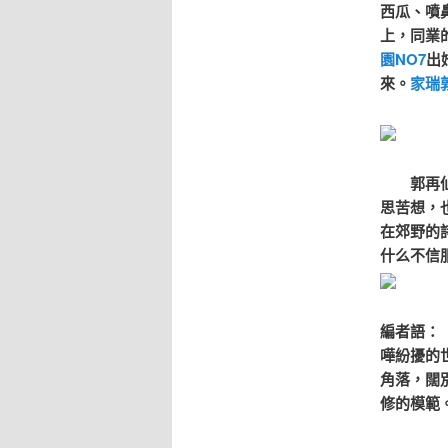
西瓜、噴
上，同業
園NO7
出
來。
家瑞
郭再仙在
思苦想，
在郊野的
什么不信
編者語：
嘩紛擾的
角落，闊
修的模範