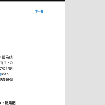
下一篇
→
，因為她
bs而且，以
要被他的
綻
nbsp;
良裴毅倒
水，嫩果壓