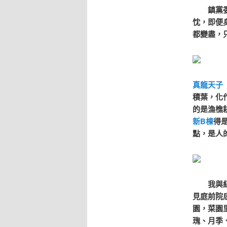
鎮黨委書
忱，即便
都變盡，
真龍天子
積葉，化
的是漁樵
新B棟
得
點，是人
我與紅網
見庭前院
園，菜園
瑰、月季