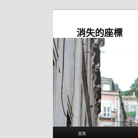
跳
至
主
消失的座標
要
內
容
主
首頁
要