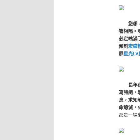
您想，一
響相隔。
必定噙滿
傾刻
宏盛
屝
星光L
長年夜
寫詩詞，
息，求知
命熄滅，
都是一場夢