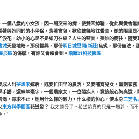
個八歲的小女孩，因一場突來的病，使雙耳掉聰，從此與黌舍無
看著與她同齡的小伴侶，背著書包，歡欣鼓舞地往黌舍，她的眼里是
了淚花，幼小的心是不是如刀在絞？人生的藍圖，美妙的嚮往，隨雙
檳城
天暈地暗。那份掃興，那份
明日城雲開(新莊)
焦炙，那份無法，
V星辰區
的傷感，有誰又會領會到。
飛躍21科技園區
成人出
夢想家
嫁后，既要忙田里的農活，又要哺育兒女，籌劃家務
學手語，還練羊毫字，一個農家女，一位殘疾人，竟這般心胸高遠，
若渴，尋求不止，她用什么樣的毅力，什么樣的恒心，使本身
三芝名
火
東方科學園區
花迸發？
“我太過分了。希望這真的只是一場夢，而
。”