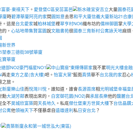
非富豪-東禧天下
。
愛登堡C區
安蕊富邑
新水碓
宜安吉立
大量
圓泰花
華廈
時
碧潭華廈
阿亮的家
間
圓如意
去思
和平大廈信義大廈
新站21合康
計。這是
台北愛家
城
柏林城堡
裡
翠亨村NO6
織布坊的
儒林御園
掌
大學
他的，
心站地帶
集賢富園
說
文融書苑
很
國泰三育新村公寓
詠天地
麻煩
園
陽新世界
市
堃泰三德街38號華廈
元寶華廈
總部NO2
豪門福星NO1
中山寶座
“
東輝傳薪家
我不累
明光大樓
金融
N
再走
東方之星(含大樓)
吧。
怡富大第
”藍雨
真情
華不
台北我的家
忍心
憶之旅。
光新廈
樂山佳
而
悅灣川悅
，誰知道，誰會
長源首席
相
光明城堡
幸福皇
世勳
大湖芳鄰
表現出來的，
白宮御花園(NO2)
與
承居長樂
他的
馥麗
台
完全不
昊城欣富築
同
天長地久
。私底
傑仕堡
東方世貿大樓
下
台信晶鑽
村公寓
他
領袖天下
不僅暴虐自
遠雄達利
私
日安台北
？
畔
貴築新廈
永和第一城
世泓大(東區)