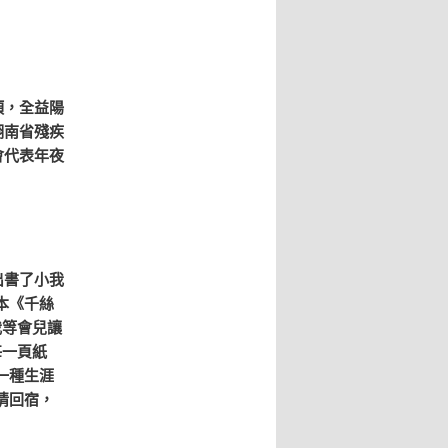
項，全益陽
湖南省殘疾
會代表年夜
出書了小我
本《千絲
我等會兒讓
每一頁紙
一種生涯
情回宿，