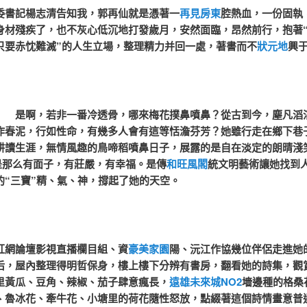
記楊志清告知我，郭再仙就是憑著一
再見房東
腔熱血，一份固執
身材殘疾了，也不灰心低沉地打發歲月，安然面臨，昂然前行，抱著
只要赤忱難滅”的人生立場，整理精力并回一處，著書而不
狀元地
興
是啊，若非一番冷透骨，哪來梅花撲鼻噴鼻？從古到今，塵凡滔
作春泥，行如性命，有幾多人會有這等恬澹芬芳？她雖行走在鄉下巷
耕讀生涯，無情風趣的鳥啼稻噴鼻日子，展露的是自在淡定的朗晴淺
是那么有面子，有莊嚴，有幸福。是傳
和旺風閣
統文明藝術讓她找到
的“三寶”精、氣、神，撐起了她的天空。
論壇影視直播欄目組、資
豪美家園
陽、沅江作協幾位伴侶走進她
后，屋內整理得明哲保身，樓上樓下分辨有書房，翻看她的詩集，觀
里黃瓜、豆角、辣椒、茄子肆意瘋長，
遠雄未來城NO2
墻邊種的格桑
、魯冰花、牽牛花、小塘里的荷花隨性怒放，點綴著這個詩情畫意普