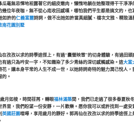
鼻瓜毫無忌憚地袒露著它的細皮嫩肉，懶惰地躺在她整理得干干凈凈
的幾位年夜咖，無不從心底收回感嘆，哪怕我們平生都是搞文的，也
她如許的
仁義富麗
詩詞，做不出她如許當真細膩、檔次文雅、精致溫
敦南花園別墅
孜孜以求的詩學途徑上，有過“囊螢映雪”的切身體驗，有過田頭
也有過只為吟安一字，不知霜染了多少青絲的深切感觸感染。這
大富
詩花，讓本身平常的人生不成一世，以她詩詞奇特的魅力潤己悅人，
服的。
 歲月如梭，時間荏苒，轉眼
福林滿築
間，我們已走過了很多春夏秋
世界里，我們盼望一份安靜，一片歡樂。愿你我可以或許找到一處安
別
英國莊園
喧嘩，享用歲月的靜好。
郭再仙在孜孜以求的詩學途徑上
。