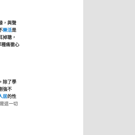
緣，與聲
不
樂活
是
耳掉聰，
那種痛徹心
。除了學
剛強不
人居
的性
不是這一切