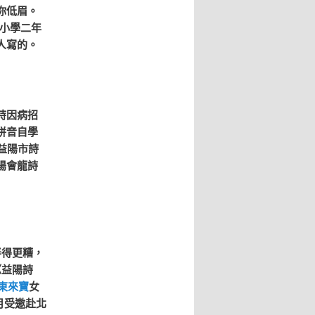
你低眉。
小學二年
人寫的。
時因病招
拼音自學
益陽市詩
陽會龍詩
得更糟，
《益陽詩
東來寶
女
月受邀赴北