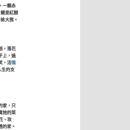
，一顆赤
“鏡里紅顏
于詠大雅。
滔，落花
子上，過
笑，活
僑
人生的支
的家，只
賞她的菜
花、玫
通的家。