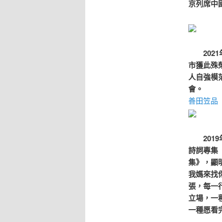
京列席中
2021
市獲此殊
人自強模
會。
善田笠品
2019
詩詞專集
集》，顯
我媽來找
張，每一
立場，一
一種愿看