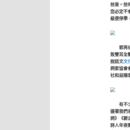
枝垂。拾
您必定不
級便停學
郭再仙，
致雙耳全
說話文
文
詞家協會
社和益陽
有不少詩
逼著我們
詞》《碧
詩人年夜賽