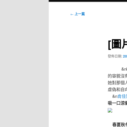
選
單
文
←
上一篇
章
導
覽
[圖
發佈日期:
20
&nbs
的容貌沒
她對那個
虛偽和
&n
肯佳
吸一口涼
春夏秋冬