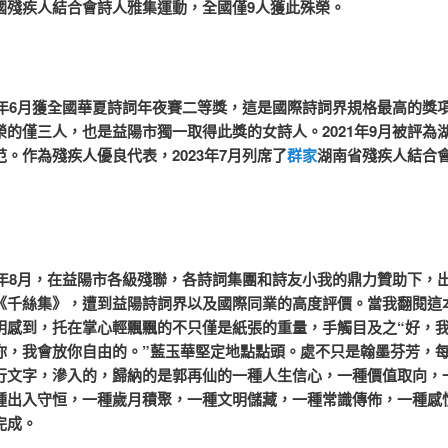
國殘疾人結合會詩人雅集運動，全國僅9人獲此殊榮。
年6月獲全國華夏詩詞年夜賽二等獎，這是國際詩詞界規格最高的獎
榮的僅三人，也是益陽市獨一取得此獎的女詩人。2021年9月被評為
范。作為殘疾人優良代表，2023年7月列席了
群家
湖南省殘疾人結合
年8月，在益陽市各級殘聯，各詩詞集團和詩友小我的鼎力贊助下，
《千絲集》，遭到益陽詩詞界以及國際同業的高度評價。當我翻閱這
明感到，托在掌心輕飄飄的不只僅是紙張的重量，手觸目及之“好，
你，我會放你自由的。”藍玉華堅定地點點頭。處不只是翰墨芬芳，
行文字，滲入的，歸納的是郭再仙的一種人生信心，一種價值取向，
種出入守恒，一種歲月積聚，一種文明儲藏，一種常識傳佈，一種感
完成。