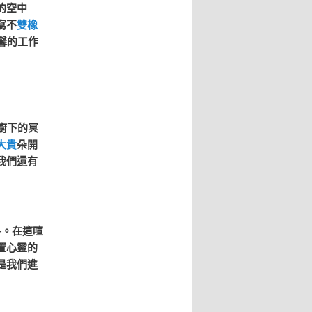
的空中
寫不
雙橡
馨的工作
廚下的冥
大貴
朵開
我們還有
冬。在這喧
置心靈的
是我們進