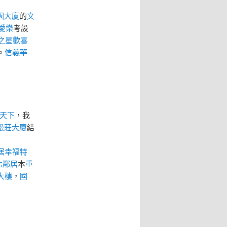
園大廈
的
文
愛樂
考設
之星
歡喜
。
信義華
天下
，我
松莊大廈
結
居幸福特
北鄰居
本
重
大樓
，
國