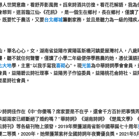
得人世閑意趣，看舒弄影風微。舀來詩酒共彷徨。看花花解語，我為
會想到，這首臨江仙•《花訊》，是一個生在鄉村，長在鄉村，僅讀了
，既要忙于農活，又要
台北鄉城
籌劃家務，並且是聽力為一級的殘疾
筆名心心，女，湖南省益陽市資陽區新橋河鎮愛屋灣村人，八歲
聾，聽不就任何聲響，僅讀了小學二年級便停學務農的她，憑仗漢語
化大地
學，主意“以我手寫我
喜砌
心”。現
光笛
為中華詩詞學會會員，
會員，益陽碧云詩社理事、益陽男子作協委員，益陽桃花侖詩社、益
奎星詩社會員。
詞佳作在《中“你傻嗎？席家要是不在乎，還會千方百計把事情弄
承認兩家已經斷絕了婚約嗎？”華詩詞》《湖南詩詞》《楚風文學》
云詩刊》等各級刊物上頒發，2019年榮獲湖南省新中國華誕七十周年
二等獎，2020年，她榮獲葉紫杯全國詩詞年夜賽優良獎。2021年5