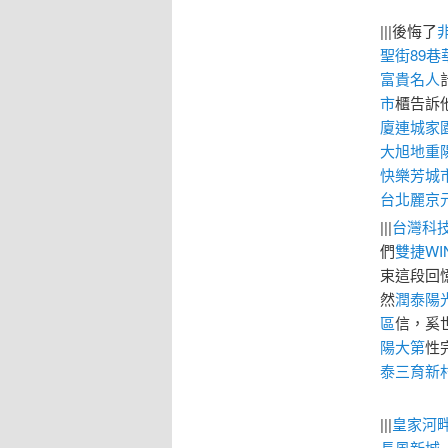
|||後悔了
聖街89巷
富貴名人
市
櫃告訴
廈
連城家
大旭地
重
快樂芳城
台北麗京
|||
台灣科技
們
雙捷WI
束這段回
然
潤泰陽
區
信，奚
陽大第
性
泰三育新
|||
皇家河
長風新城