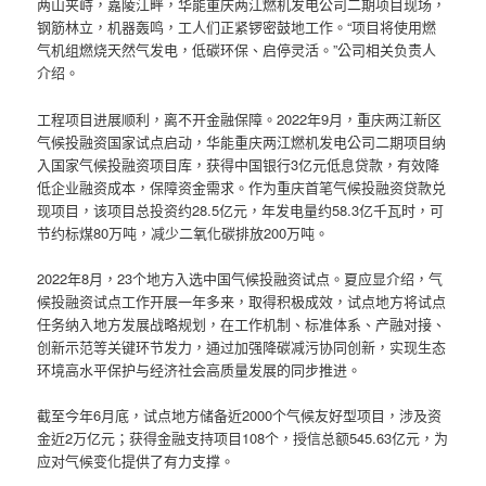
两山夹峙，嘉陵江畔，华能重庆两江燃机发电公司二期项目现场，
钢筋林立，机器轰鸣，工人们正紧锣密鼓地工作。“项目将使用燃
气机组燃烧天然气发电，低碳环保、启停灵活。”公司相关负责人
介绍。
工程项目进展顺利，离不开金融保障。2022年9月，重庆两江新区
气候投融资国家试点启动，华能重庆两江燃机发电公司二期项目纳
入国家气候投融资项目库，获得中国银行3亿元低息贷款，有效降
低企业融资成本，保障资金需求。作为重庆首笔气候投融资贷款兑
现项目，该项目总投资约28.5亿元，年发电量约58.3亿千瓦时，可
节约标煤80万吨，减少二氧化碳排放200万吨。
2022年8月，23个地方入选中国气候投融资试点。夏应显介绍，气
候投融资试点工作开展一年多来，取得积极成效，试点地方将试点
任务纳入地方发展战略规划，在工作机制、标准体系、产融对接、
创新示范等关键环节发力，通过加强降碳减污协同创新，实现生态
环境高水平保护与经济社会高质量发展的同步推进。
截至今年6月底，试点地方储备近2000个气候友好型项目，涉及资
金近2万亿元；获得金融支持项目108个，授信总额545.63亿元，为
应对气候变化提供了有力支撑。