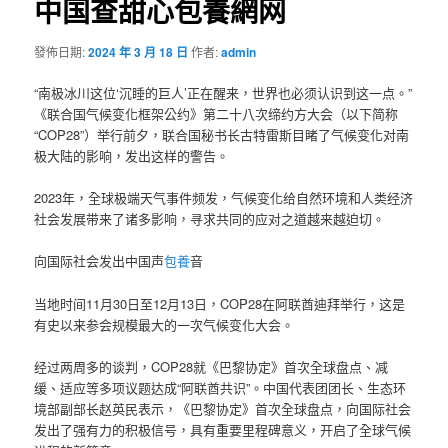
中国查甜心包養網网
發佈日期:
2024 年 3 月 18 日
作者:
admin
“南极冰川这位‘沉睡的巨人’正在醒来，世界也必须认识到这一点。”
《联合国气候变化框架公约》第二十八次缔约方大会（以下简称
“COP28”）举行前夕，联合国秘书长古特雷斯目睹了气候变化对南
极大陆的影响，发出这样的警告。
2023年，全球极端天气事件频发，气候变化给自然环境和人类经济
社会发展带来了诸多影响，寻求共同的应对之道越来越迫切。
向国际社会发出中国声
包養
音
当地时间11月30日至12月13日，COP28在阿联酋迪拜举行，这是
有史以来参会规模最大的一次气候变化大会。
经过两周多的谈判，COP28就《巴黎协定》首次全球盘点、减
缓、适应等多项议题达成“阿联酋共识”。中国代表团团长、生态环
境部副部长赵英民表示，《巴黎协定》首次全球盘点，向国际社会
发出了强有力的积极信号，具有重要里程碑意义，开启了全球气候