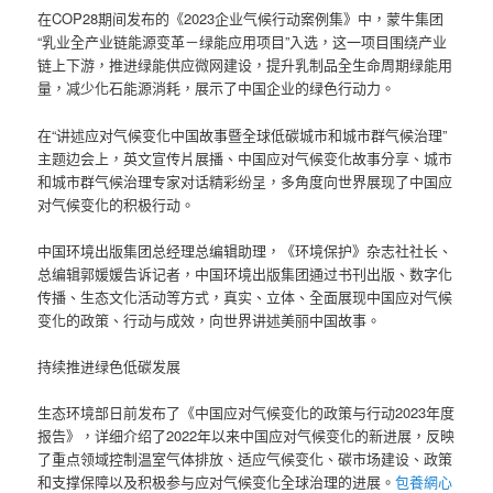
在COP28期间发布的《2023企业气候行动案例集》中，蒙牛集团
“乳业全产业链能源变革－绿能应用项目”入选，这一项目围绕产业
链上下游，推进绿能供应微网建设，提升乳制品全生命周期绿能用
量，减少化石能源消耗，展示了中国企业的绿色行动力。
在“讲述应对气候变化中国故事暨全球低碳城市和城市群气候治理”
主题边会上，英文宣传片展播、中国应对气候变化故事分享、城市
和城市群气候治理专家对话精彩纷呈，多角度向世界展现了中国应
对气候变化的积极行动。
中国环境出版集团总经理总编辑助理，《环境保护》杂志社社长、
总编辑郭媛媛告诉记者，中国环境出版集团通过书刊出版、数字化
传播、生态文化活动等方式，真实、立体、全面展现中国应对气候
变化的政策、行动与成效，向世界讲述美丽中国故事。
持续推进绿色低碳发展
生态环境部日前发布了《中国应对气候变化的政策与行动2023年度
报告》，详细介绍了2022年以来中国应对气候变化的新进展，反映
了重点领域控制温室气体排放、适应气候变化、碳市场建设、政策
和支撑保障以及积极参与应对气候变化全球治理的进展。
包養網心