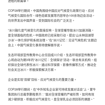
进程的新篇章。
COP28举行期间，中国角围绕中国应对气候变化政策行动、应对
气候变化国际合作、绿色低碳发展等内容举办100余场边会活动，
向世界发出中国声音，受到国际社会的广泛关注。
“冰川融化是气候变化的直接反映，全球变暖导致冰川加速消融，
是全球面临的危机。中国政府已经采取行动，提出‘山水林田湖草
沙冰’一体化保护和系统治理。”在“冰川记忆：见证气候危机”主题边
会上，中国气候变化事务特使解振华说。
生态环境部宣传教育中心主任田成川介绍，生态环境部宣传教育中
心将启动为期3年的“冰川记忆：全球探访”活动，联合有关机构，组
织探访全球代表性冰川，通过科学探索、影像传播等方式，推动全
社会关注冰川，积极探索解决方案。
企业是实现“双碳”目标、应对气候变化的重要力量。
COP28举行期间，在“中外知名企业家可持续发展对话会”上，蒙牛
集团执行总裁李鹏程表示：“面对全球变暖的严峻形势，如何有效
减少碳排放、积极应对气候变化，是全球乳业必须回答的课题。”