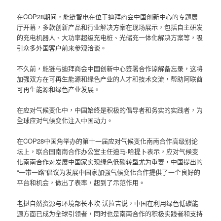
在COP28期间，能链智电在位于迪拜商会中国创新中心的专题展
厅开幕，多款创新产品和行业解决方案在现场展示，包括自主研发
的充电机器人、大功率超级充电桩、光储充一体化解决方案等，吸
引众多外国客户前来参观洽谈。
不久前，能链与迪拜商会中国创新中心签署合作谅解备忘录，这将
加强双方在可再生能源和绿色产业的人才和技术交流，帮助阿联酋
可再生能源和绿色产业发展。
在应对气候变化中，中国始终是积极的倡导者和务实的实践者，为
全球应对气候变化注入中国动力。
在COP28中国角举办的第十一届应对气候变化南南合作高级别论
坛上，联合国南南合作办公室主任迪马·哈提卜表示，应对气候变
化南南合作对发展中国家实现绿色低碳转型尤为重要，中国提出的
“一带一路”倡议为发展中国家加强气候变化合作提供了一个良好的
平台和机会，做出了表率，起到了示范作用。
老挝自然资源与环境部长本坎·沃拉吉说，中国在利用绿色低碳能
源方面已成为全球引领者，同时也是南南合作的积极实践者和支持