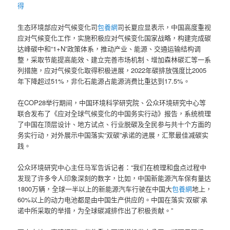
得
生态环境部应对气候变化司
包養網
司长夏应显表示，中国高度重视
应对气候变化工作，实施积极应对气候变化国家战略，构建完成碳
达峰碳中和“1+N”政策体系，推动产业、能源、交通运输结构调
整，采取节能提高能效、建立完善市场机制、增加森林碳汇等一系
列措施，应对气候变化取得积极进展，2022年碳排放强度比2005
年下降超过51%，非化石能源占能源消费比重达到17.5%。
在COP28举行期间，中国环境科学研究院、公众环境研究中心等
联合发布了《应对全球气候变化的中国务实行动》报告，系统梳理
了中国在顶层设计、地方试点、行业脱碳及全民参与共十个方面的
务实行动，对外展示中国落实“双碳”承诺的进展，汇聚最佳减碳实
践。
公众环境研究中心主任马军告诉记者：“我们在梳理和盘点过程中
发现了许多令人印象深刻的数字，比如，中国新能源汽车保有量达
1800万辆，全球一半以上的新能源汽车行驶在中国大
包養網
地上，
60%以上的动力电池都是由中国生产供应的。中国在落实‘双碳’承
诺中所采取的举措，为全球碳减排作出了积极贡献。”