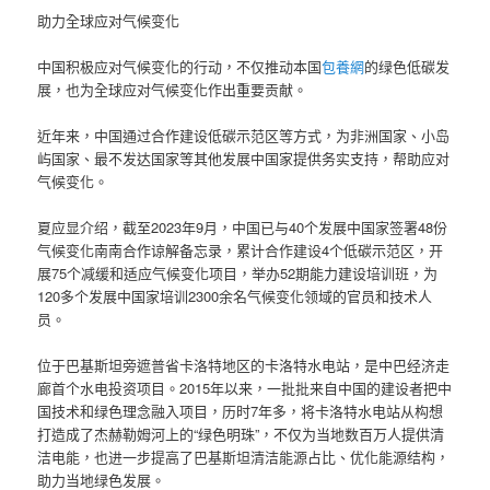
助力全球应对气候变化
中国积极应对气候变化的行动，不仅推动本国
包養網
的绿色低碳发
展，也为全球应对气候变化作出重要贡献。
近年来，中国通过合作建设低碳示范区等方式，为非洲国家、小岛
屿国家、最不发达国家等其他发展中国家提供务实支持，帮助应对
气候变化。
夏应显介绍，截至2023年9月，中国已与40个发展中国家签署48份
气候变化南南合作谅解备忘录，累计合作建设4个低碳示范区，开
展75个减缓和适应气候变化项目，举办52期能力建设培训班，为
120多个发展中国家培训2300余名气候变化领域的官员和技术人
员。
位于巴基斯坦旁遮普省卡洛特地区的卡洛特水电站，是中巴经济走
廊首个水电投资项目。2015年以来，一批批来自中国的建设者把中
国技术和绿色理念融入项目，历时7年多，将卡洛特水电站从构想
打造成了杰赫勒姆河上的“绿色明珠”，不仅为当地数百万人提供清
洁电能，也进一步提高了巴基斯坦清洁能源占比、优化能源结构，
助力当地绿色发展。