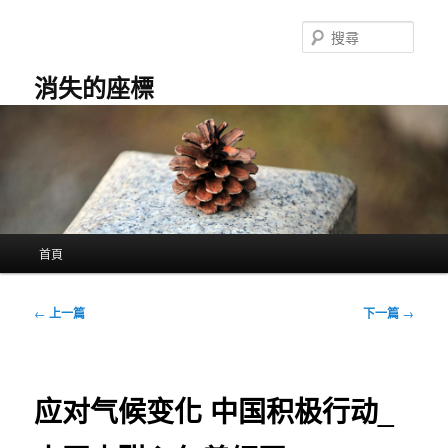
跳
至
搜
主
尋
要
消失的座標
內
容
主
首頁
要
選
單
文
←
上一篇
下一篇
→
章
導
覽
应对气候变化 中国积极行动_