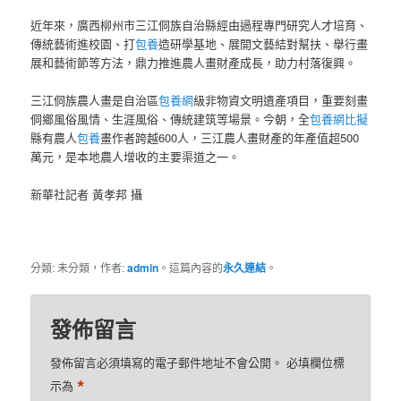
近年來，廣西柳州市三江侗族自治縣經由過程專門研究人才培育、
傳統藝術進校園、打
包養
造研學基地、展開文藝結對幫扶、舉行畫
展和藝術節等方法，鼎力推進農人畫財產成長，助力村落復興。
三江侗族農人畫是自治區
包養網
級非物資文明遺產項目，重要刻畫
侗鄉風俗風情、生涯風俗、傳統建筑等場景。今朝，全
包養網比擬
縣有農人
包養
畫作者跨越600人，三江農人畫財產的年產值超500
萬元，是本地農人增收的主要渠道之一。
新華社記者 黃孝邦 攝
分類: 未分類，作者:
admin
。這篇內容的
永久連結
。
發佈留言
發佈留言必須填寫的電子郵件地址不會公開。
必填欄位標
*
示為