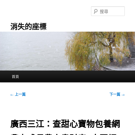
跳
至
搜
主
尋
要
消失的座標
內
容
主
首頁
要
選
單
文
←
上一篇
下一篇
→
章
導
覽
廣西三江：查甜心寶物包養網