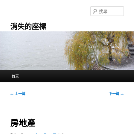
跳
至
搜
主
尋
要
消失的座標
內
容
主
首頁
要
選
單
文
←
上一篇
下一篇
→
章
導
覽
房地產