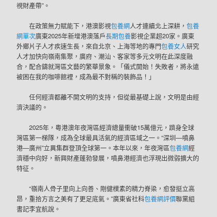
視財產帶”。
在政策無力賦能下，港澳影視
包養網
人才連續北上深耕，
包養
網單次
廣東2025年新增港澳落戶
長期包養
影視企業超20家。廣東
外鄉片子人才疾速生長，來自北京、上海等地的專門
包養女人
研究
人才加快向嶺南集聚，廣府、潮汕、客家等多元文明在此深度融
合，配合鑄就灣區文藝的繁華景象。「儀式開始！失敗者，將永遠
被困在我的咖啡館裡，成為最不對稱的裝飾品！」
任何經濟都離不開文明的支持，但從最基礎上說，文明是由經
濟決議的。
2025年，粵港澳年夜灣區經濟總量衝破15萬億元，躋身全球
灣區第一梯隊，成為全球最具活氣的經濟區域之一。“深圳—噴鼻
港—廣州”立異集群登頂全球第一。本年以來，年夜灣區
包養網
經
濟穩中向好，新興財產蓬勃發展，噴鼻港經濟也浮現出微弱擴大的
特征。
“嶺南人骨子里向上向善、剛健樸素的精力脊梁，愈發挺立高
昂，重拾方言之美有了更足底氣。”廣東省社科
包養網評價
聯黨組
書記李宜航說。