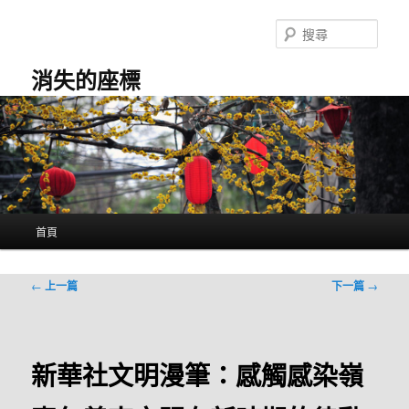
跳
至
搜
主
尋
要
消失的座標
內
容
主
首頁
要
選
單
文
←
上一篇
下一篇
→
章
導
覽
新華社文明漫筆：感觸感染嶺