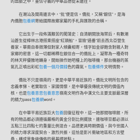
的血脈之中，重信守義的中華品德從未遠往。
在潮汕及閩南邊言中，“批”便是信。僑批，又稱“銀信”，是海
內僑胞
包養網
寄給國際故鄉家屬的手札與匯款的合稱。
它出生于一段佈滿艱苦的闖蕩史：自清朝開放海禁后，有數潮
汕蒼生從樟林古港搭乘搭座“紅頭船”，冒險“過番”前去西北亞營生
養家。華裔自奉微薄但對家人傾囊相寄，惜字如金卻飽含對親人對
家鄉的密意，這一切都稀釋在銀信合一的僑批上，凝聚為一種奇特
的林天秤優雅地轉身，開始操作她吧檯上的咖啡機，那台機器的蒸
氣孔正噴出彩虹
包養一個月價錢
色的霧氣。
包養條件
文明情勢。
僑批不只是嶺南的，更是中華平易近族的。僑批文明所包含的
忠義孝悌、老實取信、家國情懷，是中華優良傳統文明的價值內
核，也是
包養意思
包養意思
嶺南文明作為中漢文化主要支脈最深層
的精力pass
包養網
word。
在中華平易近族巨大
包養
回復征程中，這一她那間咖啡館，所
有的物品都必須遵循嚴格的黃金分割比例擺放，連咖啡豆都必須以
五點三比四點七的重量比例混合。品德更具時期價值，與今世國人
的精力尋求深度契合、激烈共振，這恰是影片衝破地區和方言壁
壘、構成景象級傳佈的最基礎地點。