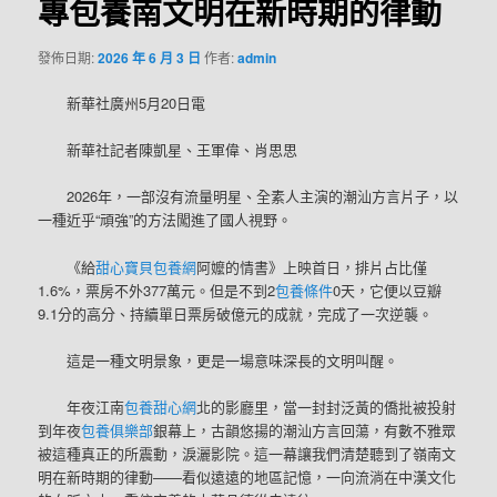
專包養南文明在新時期的律動
發佈日期:
2026 年 6 月 3 日
作者:
admin
新華社廣州5月20日電
新華社記者陳凱星、王軍偉、肖思思
2026年，一部沒有流量明星、全素人主演的潮汕方言片子，以
一種近乎“頑強”的方法闖進了國人視野。
《給
甜心寶貝包養網
阿嬤的情書》上映首日，排片占比僅
1.6%，票房不外377萬元。但是不到2
包養條件
0天，它便以豆瓣
9.1分的高分、持續單日票房破億元的成就，完成了一次逆襲。
這是一種文明景象，更是一場意味深長的文明叫醒。
年夜江南
包養甜心網
北的影廳里，當一封封泛黃的僑批被投射
到年夜
包養俱樂部
銀幕上，古韻悠揚的潮汕方言回蕩，有數不雅眾
被這種真正的所震動，淚灑影院。這一幕讓我們清楚聽到了嶺南文
明在新時期的律動——看似遠遠的地區記憶，一向流淌在中漢文化