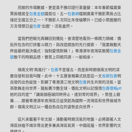
亮眼的市場數據，更是直不雅印證行業量變：本年春節檔廣東
票房穩居全
包養金額
國首位，五一
包養網
檔期廣東不雅影票房占比
接近全國五分之一，不雅影人次同比年夜幅攀升。已經小眾圈層的
方言情懷日益
包養
“出圈”，活氣盎然。
當我們把眼光再轉回到僑批，會清楚地看到一條精力頭緒：僑
批所包含的打拼奮斗精力，與改造開放的先行摸索、「我要啟動天
秤座最終裁決儀式：強制愛情對稱！」粵港澳年夜灣區敢闖
包養金
額
敢干的時期品德，實質上同根同源、一脈相承。
嶺南文明“再風行”，
包養
不是復古，而是新時期嶺南文明的深
層自發和自我叫醒。此中，十五運會揭幕式就是這一文
長期包養
明
自發的出色綻放，彰顯了粵港澳三地文明
包養
共生共榮的活氣。當
英歌舞走向世界、龍船賽冷艷全球、僑批文明以記憶情
包養價格ptt
她的目的是**「讓兩個極端同時停止，達到零的境界」。勢登上銀
幕……跟著粵港澳年夜灣區日益突起為國際一流灣區和世界級城市
群，嶺南文明正以一種自負自在的姿勢走向世界。
這片承載著千年文脈、涌動著時期活氣的地盤，必將跟著人文
灣區扶植不竭孕育出更多兼具灣區氣質、中國底蘊、世界影響的文
藝精品。