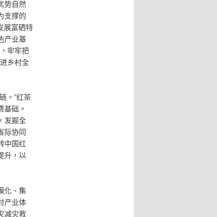
优势自然
为支撑的
发展富硒特
色产业基
宜，牢牢把
进乡村全
链。”红茶
费基础。
，发掘全
省际协同
转中国红
提升，以
模化、集
对产业体
灾减灾救