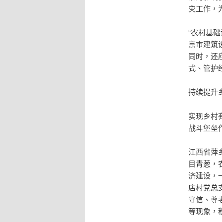
灾工作，
“农村基
京市建筑
同时，还
式、管护
持续提升
实现乡村
战斗堡垒
江西省萍
目青葱，
济建设，
店村党总
守信、尊
等现象，