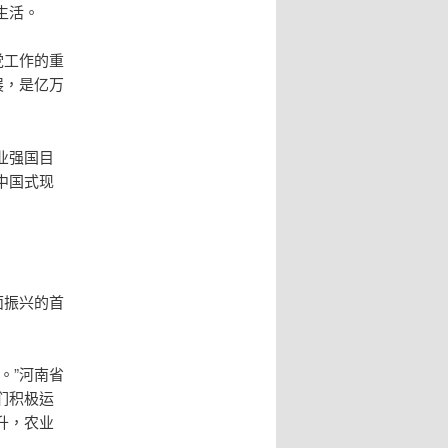
生活。
党工作的重
展，是亿万
业强国目
中国式现
面振兴的首
。”河南省
们积极运
升，农业