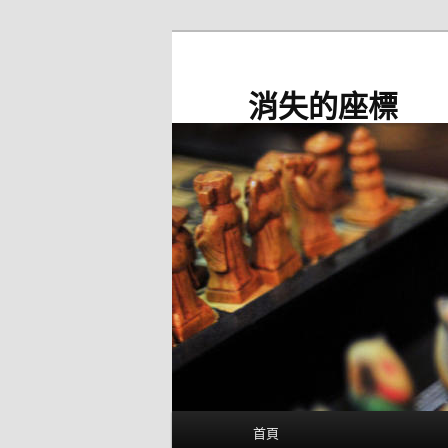
跳
至
主
消失的座標
要
內
容
主
首頁
要