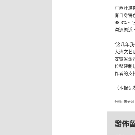
广西壮族
有自身特色
98.3
沟通渠道
“这几年
大湾文艺
安徽省金
位整建制
作者的支
（本报记
分類: 未分
發佈