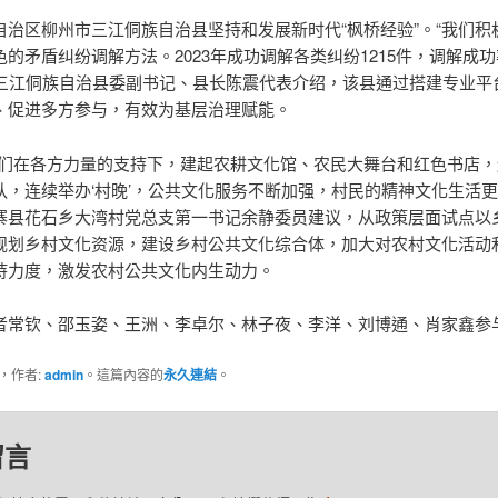
自治区柳州市三江侗族自治县坚持和发展新时代“枫桥经验”。“我们积
的矛盾纠纷调解方法。2023年成功调解各类纠纷1215件，调解成
%。”三江侗族自治县委副书记、县长陈震代表介绍，该县通过搭建专业平
、促进多方参与，有效为基层治理赋能。
我们在各方力量的支持下，建起农耕文化馆、农民大舞台和红色书店，
队，连续举办‘村晚’，公共文化服务不断加强，村民的精神文化生活更
寨县花石乡大湾村党总支第一书记余静委员建议，从政策层面试点以
规划乡村文化资源，建设乡村公共文化综合体，加大对农村文化活动
持力度，激发农村公共文化内生动力。
者常钦、邵玉姿、王洲、李卓尔、林子夜、李洋、刘博通、肖家鑫参
類，作者:
admin
。這篇內容的
永久連結
。
留言