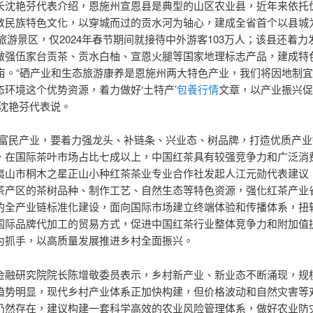
长沈艳芬代表介绍，恩施州宣恩县是典型的山区农业县，近年来依托
数民族特色文化，以穿城而过的贡水河为轴心，建成全省首个以县城
旅游景区，仅2024年春节期间就接待中外游客103万人；该县还着力
做强伍家台贡茶、贡水白柚、宣恩火腿等国家地理标志产品，建成特
万亩。“硒产业和生态旅游康养是恩施州两大特色产业，我们将因地制
态环境这个优势资源，着力做好‘土特产’
包養行情
文章，以产业振兴促
”沈艳芬代表说。
村富民产业，要着力强龙头、补链条、兴业态、树品牌，打造优质产业
，在国际茶叶市场占比七成以上，中国红茶具有较强竞争力和广泛消
夷山市桐木之星正山小种红茶茶业专业合作社发起人江元勋代表建议
茶产区的茶树品种、制作工艺、自然生态等特色资源，强化红茶产业
的全产业链标准化建设，面向国际市场建立终端体验和传播体系，扭
国际品牌代加工的贸易方式，促进中国红茶行业整体竞争力和附加值
为抓手，以高质量发展推进乡村全面振兴。
金融研究院院长陈增敬委员表示，乡村新产业、新业态不断涌现，规
趋势明显，现代乡村产业体系正加快构建，但价格波动和自然灾害等
仍然存在，建议构建一套科学高效的农业风险管理体系，做好农业防