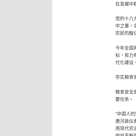
在发展中
党的十八
中之重。
农民的殷
今年全国
标，有力
代化建设
夯实粮食安
粮食安全
要任务。
“中国人
唐河县仪
用现代农
效益不断