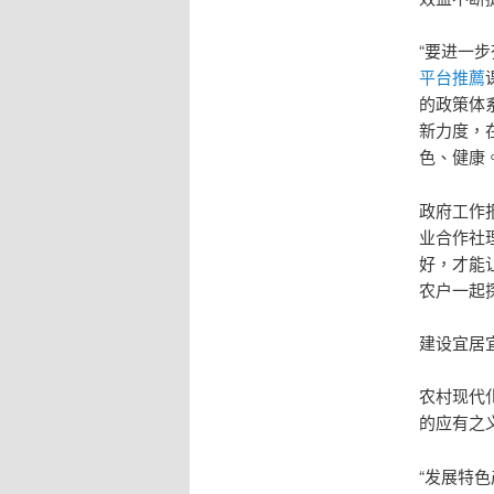
“要进一
平台推薦
的政策体
新力度，
色、健康
政府工作
业合作社
好，才能
农户一起
建设宜居
农村现代
的应有之
“发展特