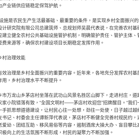
为产业链供应链稳定保驾护航。
础设施是农民生产生活最基础、最重要的条件，是实现乡村全面振兴的
设计研究院有限公司总建筑师、总规划师吴晨代表说，在完善农村基
应建立健全农村公共基础设施管护机制，明确管护责任、管护主体、
经费来源等，确保农村建设项目长期稳定发挥作用。
乡村治理效能
有效治理是乡村全面振兴的重要内容。近年来，各地充分发挥农村基
作用，乡村治理水平不断提升。
乡市万龙山乡茅店村坐落在武功山风景名胜区山脚下，走进村庄，道
农家小院错落有致，“全国文明村——茅店村欢迎您”招牌醒目。“我们
一手抓思想道德建设，让村民心往一处想，劲往一处使，日子越过越红
支书记、村委会主任谭新萍代表说，茅店村不断健全完善村规民约，
老爱幼、团结互助、移风易俗等内容，遏制酒席大操大办、盲目攀比
积极向上的生活氛围不断形成，村民的凝聚力不断加强。