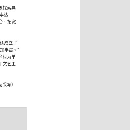
极探索具
功率达
台、拓宽
还成立了
加丰富。”
乡村为单
和文艺工
与采写）