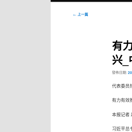
選
單
文
←
上一篇
章
導
覽
有
兴_
發佈日期:
20
代表委员
有力有效
本报记者 
习近平总