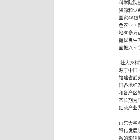
科学院院
资源和少
国家4A级
色农业，
地80多
握优良生
面振兴。
“壮大乡
源于中国
福建省武
国各地红
和各产区
茶长期为
红茶产业
山东大学
聚化发展
系的影响