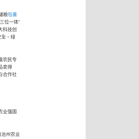
储粮
包養
三位一体”
大科技创
安全、绿
植农民专
品卖得
与合作社
农业强国
自治州农业