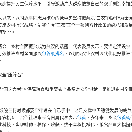
稳步提升民生保障水平，引导激励广大群众依靠自己的双手创造幸福
大以来，以习近平同志为核心的党中央坚持把解决“三农”问题作为全
实施乡村振兴战略，是我们党“三农”工作一系列方针政策的继承和发
切期盼。
两会，乡村全面振兴成为热议的话题。代表委员表示，要锚定建设农
有效推进乡村全面振兴
包養網排名
，以加快农业农村现代化更好推进
。
全“压舱石”
是“国之大者”。保障粮食和重要农产品稳定安全供给，是推进乡村全
的饭碗任何时候都要牢牢端在自己手中，这是支撑中国稳健发展的底气
勇农机专业合作社理事长海国勇代表表示
包養
，多年来，乡亲
包養網
业科技，实现耕种、植保、收获、烘干全程机械化，粮食产量大幅提
提高。