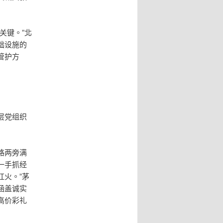
关键。”北
础设施的
管护方
层党组织
路两旁满
一手抓经
火。”茅
涵盖诚实
高价彩礼