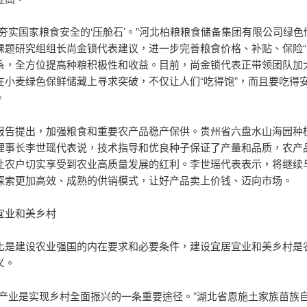
步夯实国家粮食安全的‘压舱石’。”河北柏粮粮食储备集团有限公司绿色
课题研究组组长尚金锁代表建议，进一步完善粮食价格、补贴、保险“
系，全方位提高种粮积极性和收益。目前，尚金锁代表正带领团队加
在小麦绿色保鲜储藏上寻求突破，不仅让人们“吃得饱”，而且要吃得
。
报告提出，加强粮食和重要农产品稳产保供。贵州省六盘水山海园种
理事长李世瑶代表说，技术指导和优良种子保证了产量和品质，农产
让农户切实享受到农业高质量发展的红利。李世瑶代表表示，将继续
探索更加高效、成熟的供销模式，让好产品卖上价钱、迈向市场。
宜业和美乡村
化是建设农业强国的内在要求和必要条件，建设宜居宜业和美乡村是
义。
色产业是实现乡村全面振兴的一条重要途径。”湖北省恩施土家族苗族