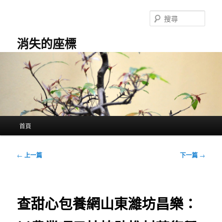
跳
至
搜
主
尋
要
消失的座標
內
容
主
首頁
要
選
單
文
←
上一篇
下一篇
→
章
導
覽
查甜心包養網山東濰坊昌樂：