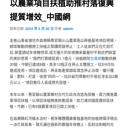
以農業項目扶植助推村落復興
提質增效_中國網
發佈日期:
2024 年 5 月 20 日
作者:
admin
走進山東省濰坊市昌樂縣喬官鎮火山農業南瓜蒔植基地項目現場，
鋼架聯動拱棚施工扶植正緊鑼密鼓停止，工人徒弟們正在忙前忙
后,裝置調試年夜棚骨架,成方連片的年夜棚承載著村平易近們致富
的美妙愿景。“我們打算總投資1.1億元，扶植鋼架
包養網
聯動拱棚
20個，今朝已建成8個，其余12個正在停止主體施工，估計6月份
建成投用。項目建成后，將采取產業園區理念停止治理，履行種
苗、肥料、尺度、收買“四同一”，估計畝均帶動村平易近凈支出2萬
元以上。”項目擔任人高成德先容道。
本年以來，喬官鎮以農業鄉村古代化綜合改造為契機，鼎力推進農
業項目扶植，以項目扶植推進財產成長，助力濰坊國度農綜區扶
植。今朝，已有6個農業項目已開工扶植。
在昌樂縣紅河鎮水泊村，樹芽團體種雞養殖基地的扶植現場浮現出
一派忙碌氣象，陽光灑在極新的養殖年夜棚上，反射出刺眼的光