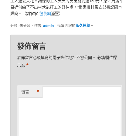
工人過去采花。諳練的工人天天的支出能到達150元，給四周居平
易近供給了不出村就能打工的好往處。”楊家樓村黨支部書記陳本
輝說。（劉寧寧
包養網
潘璽）
分類: 未分類，作者:
admin
。這篇內容的
永久連結
。
發佈留言
發佈留言必須填寫的電子郵件地址不會公開。
必填欄位標
*
示為
*
留言