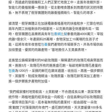
線，而遠處的發掘機和工人們正繁忙地施工中。走進年夜棚外部，
智能化的養殖裝備一應俱全，從主動喂食體系到周遭的狀況把持體
系，無不表現了樹芽團體對肉雞養殖精緻化、智能化的尋求。
據清楚，樹芽團體正在加速種雞養殖基地的扶植程序，打算在明后
兩年內開工扶植剩余的9個基地，以完美肉雞全財產鏈布局。“屆
時，樹芽團體在昌樂將具有年
包養網比擬
豢養肉雞4000萬只、宰殺
肉雞1億余只、年產飼料25萬噸、食物深加工10萬噸的生孩子才
能，這將年夜年夜晉陞
包養
我們產物的市場競爭力，并為市場供給
加倍豐盛、優質的肉雞產物。”基地擔任人王昊晨表現。
走進營丘鎮楊家樓村的60畝玫瑰園，陣陣濃烈的玫瑰花噴鼻劈面而
來。進進5月，玫瑰花所有的進進盛花期，每畝地鮮玫瑰花產量約
包養
為1200斤，采摘的鮮花在顛末遴選、收拾后，再進一個步驟烘
干、蒸餾等，制成玫瑰精油、玫瑰原露、玫瑰花餅等深加工產物，
進一個步驟進步產物附加值。
“我們楊家樓村地勢較高，土質較硬，不合適成長瓜果、蔬菜等傳
統作物，蒔植地盤的經濟收益一向較低。自從昌樂仙印谷玫瑰園這
一優質項目落戶后，底本毫無特點的農業村，經由過程‘一朵玫
瑰’翻開了村落復興的年夜門。盛花期的時辰，天天要雇傭100多名