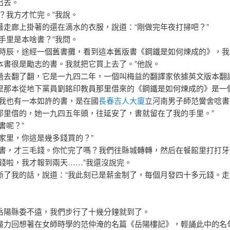
出去。
來？我方才忙完。”我說。
著走廊上掛著的還在滴水的衣服，說道：“剛做完年夜打掃吧？”
你手里是本啥書？”我問。
的時辰，途經一個舊書攤，看到這本舊版書《鋼鐵是如何煉成的》，我
本書很是勵志的書。我就把它買上去了。”他說。
過去翻了翻，它是一九四二年，一個叫梅益的翻譯家依據英文版本翻
里那本從地下黨員劉銘印教員那里借來的《鋼鐵是如何煉成的》是一
“我也有一本如許的書，是在國
長春吉人大廈
立河南男子師范黌舍唸書
那里借的，她一九四五年頭，往延安了，書就留在了我的手里。”
書呢？”
的家里，你這是幾多錢買的？”
舊書，才三毛錢。你忙完了嗎？我們往縣城轉轉，然后在餐館里打打牙
誰錢啦，我才報到兩天……”我還沒說完。
斷了我的話，說道：“我此刻已是薪金制了，每個月發四十多元錢。走
岳陽縣委不遠，我們步行了十幾分鐘就到了。
盡力回想著在女師時學的范仲淹的名篇《岳陽樓記》，輕誦此中的名句