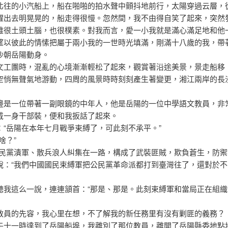
北往的小汽船上，船在啪啪的拍水聲中顫抖地前行，太陽穿過云層，
耀出去明晃晃的，船走得很慢。忽然間，我不由得自笑了起來，突然
雅很土頭土腦，也很樸素。對我而言，愛一小我就是滿心滿足地和他
望以彼此的情愫把屬于兩小我的一世時光填滿，剛滿十八歲的我，帶
沙朝岳陽動身。
文工團時，混亂的心境漸漸輕松了起來，觀賞著沿途美景，景走船移
空悄無聲氣地游動，四周的風景時時刻刻產生著變更，湘江兩岸的長
邊是一位帶著一副眼鏡的中年人，他是岳陽的一位中學語文教員，非
戴一身干部裝，便和我扳話了起來。
：“岳陽在本年七月戰爭束縛了，可此刻不承平。”
啥？”
公民黨潰軍、散兵浪人糾集在一路，構成了武裝匪賊，欺負蒼生，防禦
說：“我們中國國民束縛軍把公民黨革命派都打到臺灣往了，還對於不
聽我這么一說，連連頷首：“那是、那是。此刻束縛軍和當局正在組織
教員的先容，我心里在想，不了解我的新任務里有沒有剿匪的義務？
午十一時達到了岳陽船埠，我離別了那位教員，離開了岳陽縣委地點