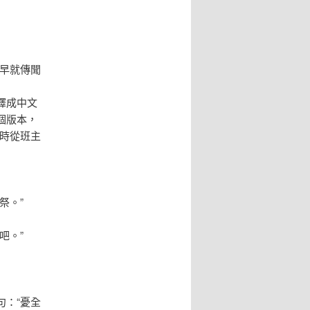
早就傳聞
譯成中文
個版本，
時從班主
祭。”
吧。”
：“憂全