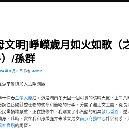
母文明]崢嶸歲月如火如歌（
）/孫群
24 年 3 月 5 日
作者:
admin
在湖南餐與加入岳陽剿匪
年十仲春
金帝大廈
底，這是湖南冬天里一個可貴的晴晴天氣，上午八
著調往岳陽縣委任務的號令和簡略的行李，分開了湘江文工團，從長
公民黨損壞嚴重，正在搶修中，我購置了小汽船的船票
敦化哲園
，逆
動身，此時，實在我和孫紱庭并未確立男女
南京商務中心
伴侶關系，
萬仲寶鑽
的同窗。