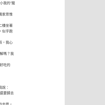
小我的“寵
儒家思惟
二樓坐著
，似乎跑
辰，我心
解嗎？我
好吃的
我說：
還要歸去
的志愿，