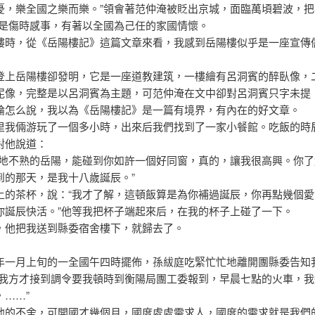
憂，樂全國之樂而樂。”領會著范仲淹被貶出京城，面臨萬頃碧波，把
而是傷時感事，有著以全國為己任的家國情懷。
樓時，從《岳陽樓記》這篇文章來看，我感到岳陽樓似乎是一座宣傳
登上岳陽樓卻發明，它是一座道教建筑，一樓繪有呂洞賓的醉臥像，
泥像，完整是以呂洞賓為主題，可范仲淹在文中卻對呂洞賓只字未提
論怎么說，我以為《岳陽樓記》是一篇有境界，有內在的好文章。
里我倆游玩了一個多小時，出來后我們找到了一家小餐館。吃飯的時
對他說道：
生地不熟的岳陽，能碰到你如許一個好同窗，真的，讓我很高興。你了
到的那天，是我十八歲誕辰。”
上的茶杯，說：“我才了解，這頓飯算是為你補過誕辰，你再點幾個愛
你誕辰快活。”他等我把杯子端起來后，在我的杯子上碰了一下。
，他把我送到縣委宿舍樓下，就歸去了。
年一月上旬的一全國午四時擺佈，孫紱庭吃緊忙忙地離開團縣委告知
，我方才接到調令要我頓時到衡陽局團工委報到，早晨七點的火車，我
，……”
他的不舍，可開國才幾個月，國度處處需求人，國度的需求就是我們