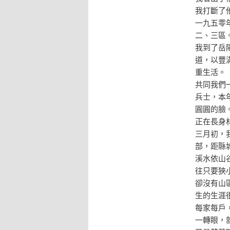
我打斷了
一九五零
二、三區
我到了岳
道，以豐
重生活。
共同我們
兵士，本
圓圓的臉
正在長身
三月初，
部，距縣
溪水依山
往只要狹
卻沒有山
生的生涯
每家每戶
一轉眼，