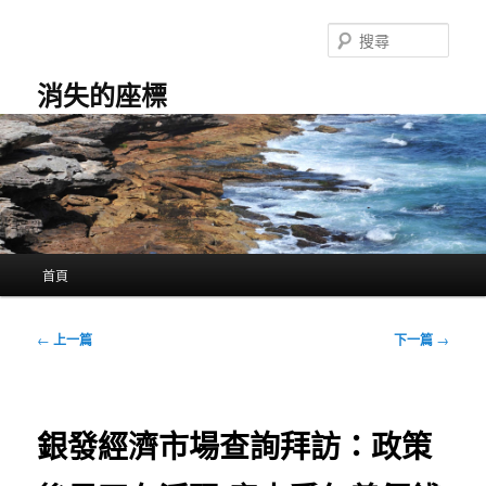
跳
至
搜
主
尋
要
消失的座標
內
容
主
首頁
要
選
單
文
←
上一篇
下一篇
→
章
導
覽
銀發經濟市場查詢拜訪：政策