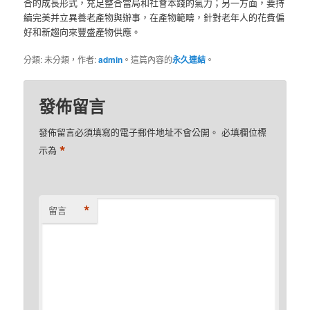
合的成長形式，充足整合當局和社會本錢的氣力；另一方面，要持
續完美并立異養老產物與辦事，在產物範疇，針對老年人的花費偏
好和新趨向來豐盛產物供應。
分類: 未分類，作者:
admin
。這篇內容的
永久連結
。
發佈留言
發佈留言必須填寫的電子郵件地址不會公開。
必填欄位標
*
示為
*
留言