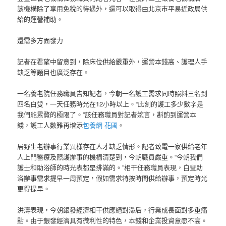
該機構除了享用免稅的待遇外，還可以取得由北京市平易近政局供
給的運營補助。
還需多方面發力
記者在看望中留意到，除床位供給嚴重外，運營本錢高、護理人手
缺乏等題目也廣泛存在。
一名養老院任務職員告知記者，今朝一名護工需求同時照料三名到
四名白叟，一天任務時光在12小時以上。“此刻的護工多少數字是
我們能累贅的極限了。”該任務職員對記者婉言，斟酌到運營本
錢，護工人數難再增添
包養網 花圃
。
居野生老辦事行業異樣存在人才缺乏情形。記者致電一家供給老年
人上門醫療及照護辦事的機構清楚到，今朝職員嚴重。“今朝我們
護士和助浴師的時光表都是排滿的。”相干任務職員表現，白叟助
浴辦事需求提早一周預定，假如需求特按時間供給辦事，預定時光
更得提早。
洪濤表現，今朝銀發經濟相干供應絕對滯后，行業成長面對多重痛
點。由于銀發經濟具有微利性的特色，本錢和企業投資意愿不高。