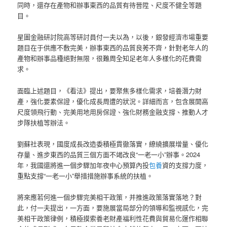
同時，還存在產物和辦事東西的品質有待晉陞、尺度不健全等題
目。
星圖金融研討院高等研討員付一夫以為，以後，銀發經濟市場重要
題目在于供應不敷完美，辦事東西的品質良莠不齊，針對老年人的
產物和辦事品種絕對無限，很難周全知足老年人多樣化的花費需
求。
面臨上述題目，《看法》提出，要聚焦多樣化需求，培養潛力財
產，強化要素保證，優化成長周遭的狀況。詳細而言，包含展開高
尺度領飛行動、完美用地用房保證、強化財務金融支撐、推動人才
步隊扶植等辦法。
劉蘇社表現，國度成長改造委積極貫徹落實，繚繞擴展增量、優化
存量、進步東西的品質三個方面不竭改良“一老一小”辦事。2024
年，我國還將進一個步驟加年夜中心預算內投
包養
資的支撐力度，
重點支撐“一老一小”舉措措施辦事系統的扶植。
將來應若何進一個步驟完美相干政策，并推進政策落實落地？對
此，付一夫提出，一方面，要施展當局部分的領導和監視感化，完
美相干政策律例，積極摸索養老財產福利性花費與貿易化運作相聯