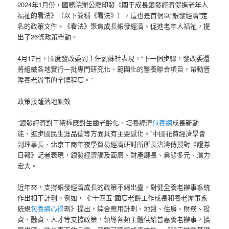
2024年1月份，國務院辦公廳印發《關于成長銀發經濟促進老年人
福祉的看法》（以下簡稱《看法》），這也是首個以“銀發經濟”定
名的政策文件。《看法》聚焦成長銀發經濟、促進老年人福祉，提
出了26條政策舉動。
4月17日，國度發改委副主任劉蘇社表現，“下一個步驟，發改委還
將組織各地實行一批專門研究化、範圍化的醫養聯合項目，帶動晉
陞養老辦事的全體程度。”
政策接踵落地顯效
“銀發經濟對于積極應對生齒老齡化、培養經濟
包養網
成長新動
能、進步國民生涯品德等方面具有主要感化。”中國花費經濟學會
副理事長、北京工商年夜學貿易經濟研討所所長洪濤傳授對《證券
日報》記者表現，銀發經濟觸及面廣、財產鏈長、業態多元、潛力
宏大。
近年來，支撐銀發經濟成長的政策不竭出臺，對健全養老辦事系統
作出相干計劃。例如，《“十四五”國度老齡工作成長和養老辦事系
統規
包養網心得
劃》提出，綜合應用計劃、地盤、住房、財務、投
資、融資、人才等支撐政策，領導各類主體供給普惠養老辦事，擴