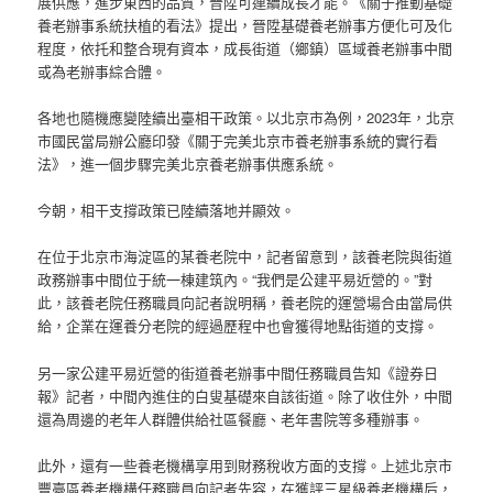
展供應，進步東西的品質，晉陞可連續成長才能。《關于推動基礎
養老辦事系統扶植的看法》提出，晉陞基礎養老辦事方便化可及化
程度，依托和整合現有資本，成長街道（鄉鎮）區域養老辦事中間
或為老辦事綜合體。
各地也隨機應變陸續出臺相干政策。以北京市為例，2023年，北京
市國民當局辦公廳印發《關于完美北京市養老辦事系統的實行看
法》，進一個步驟完美北京養老辦事供應系統。
今朝，相干支撐政策已陸續落地并顯效。
在位于北京市海淀區的某養老院中，記者留意到，該養老院與街道
政務辦事中間位于統一棟建筑內。“我們是公建平易近營的。”對
此，該養老院任務職員向記者說明稱，養老院的運營場合由當局供
給，企業在運養分老院的經過歷程中也會獲得地點街道的支撐。
另一家公建平易近營的街道養老辦事中間任務職員告知《證券日
報》記者，中間內進住的白叟基礎來自該街道。除了收住外，中間
還為周邊的老年人群體供給社區餐廳、老年書院等多種辦事。
此外，還有一些養老機構享用到財務稅收方面的支撐。上述北京市
豐臺區養老機構任務職員向記者先容，在獲評三星級養老機構后，