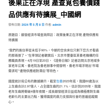
後果正在浮現 產查覓包養價錢
品供應有待擴展_中國網
發佈日期:
2024 年 5 月 8 日
作者:
admin
原題目：銀發經濟市場查詢拜訪：政策後果正在浮現 產物供應有
待擴展
“我們的進住率從未低于90%，今朝的空余床位只剩下您方才看過
的那兩張了。”在率領記者觀賞后，北京市豐臺區某養老機構的任
務職員表現。4月19日至20日，《證券日報》記者訪問北京地域多
家老年公寓、養老院及養老辦事中間發明，養老市場浮現出“市場
需求旺”“產物供應絕對滯后”等特色。
國度統計局公布的數據顯示，截至
包養
2023年底，我國60歲及以
上生齒合計2.97億人，占全國生齒的21.1%，估計到2035年，我國
老年生齒將衝破4億年夜關。成長銀發經濟日益成為積極應對生齒
老齡化的主要出力點，獲得國度的鼎力支撐與社會的普遍追蹤關
心。