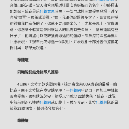
合做出的決議。當天盡管現場球迷屢次高喊梅西的名字，但終極未
能如愿。競賽最后
包養意思
時辰，一部門球迷開端提早登場，甚至
高喊“退票”。馬蒂諾流露，“媽，我跟你說過很多次了，寶寶現在掙
的錢夠我們家花的了，你就不要那麼辛苦了，尤其是晚上，會傷眼
睛，你怎麼不聽寶這位阿根廷人的肌肉有些炎癥，且情形連續有些
日子了，他盼望可以或許獲得球迷們的體諒。噴鼻港特區當局就此
回應表現，主辦單元欠球迷一個說明，并表現相干部分會依據協定
條目與主辦單元跟進。
瞰體壇
同曦隊終結北控隊八連勝
4日晚，北控男籃客戰同曦，這是春節前CBA聯賽的最后一輪
比賽。由于北控隊在戍守端呈現了一
包養網
些題目，再加上中鋒鄒
雨宸受傷、張帆狀況欠安，終極以110比122輸失落了競賽，球隊
史無前例的八連勝
包養網
就此終止。截至今朝，北控
包養網
隊的戰
績為23勝16負，暫列積分榜第七。
瞰體壇