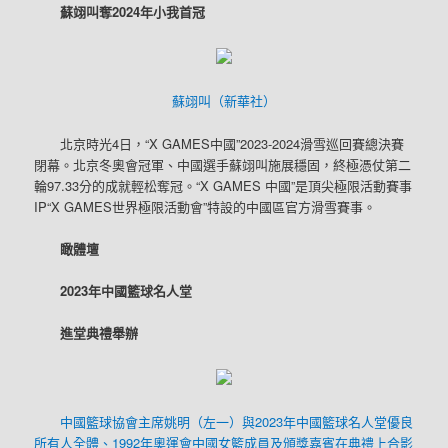
蘇翊叫奪2024年小我首冠
蘇翊叫（新華社）
北京時光4日，“X GAMES中國”2023-2024滑雪巡回賽總決賽
閉幕。北京冬奧會冠軍、中國選手蘇翊叫施展穩固，終極憑仗第二
輪97.33分的成就輕松奪冠。“X GAMES 中國”是頂尖極限活動賽事
IP“X GAMES世界極限活動會”特設的中國區官方滑雪賽事。
瞰體壇
2023年中國籃球名人堂
進堂典禮舉辦
中國籃球協會主席姚明（左一）與2023年中國籃球名人堂優良
所有人全體、1992年奧運會中國女籃成員及頒獎嘉賓在典禮上合影