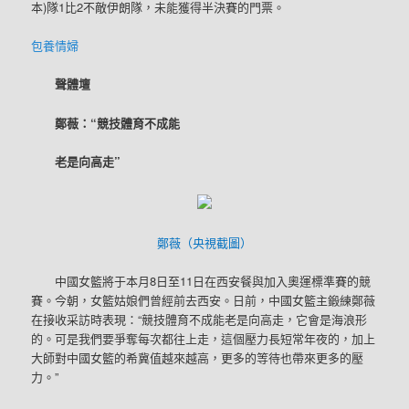
本)隊1比2不敵伊朗隊，未能獲得半決賽的門票。
包養情婦
聲體壇
鄭薇：“競技體育不成能
老是向高走”
鄭薇（央視截圖）
中國女籃將于本月8日至11日在西安餐與加入奧運標準賽的競
賽。今朝，女籃姑娘們曾經前去西安。日前，中國女籃主鍛練鄭薇
在接收采訪時表現：“競技體育不成能老是向高走，它會是海浪形
的。可是我們要爭奪每次都往上走，這個壓力長短常年夜的，加上
大師對中國女籃的希冀值越來越高，更多的等待也帶來更多的壓
力。”