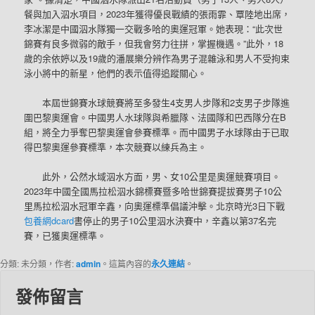
餐與加入泅水項目，2023年獲得優良戰績的張雨霏、覃陸地出席，
李冰潔是中國泅水隊獨一交戰多哈的奧運冠軍。她表現：“此次世
錦賽有良多微弱的敵手，但我會努力往拼，掌握機遇。”此外，18
歲的余依婷以及19歲的潘展樂分辨作為男子混雜泳和男人不受拘束
泳小將中的新星，他們的表示值得追蹤關心。
本屆世錦賽水球競賽將至多發生4支男人步隊和2支男子步隊進
圍巴黎奧運會。中國男人水球隊與希臘隊、法國隊和巴西隊分在B
組，將全力爭奪巴黎奧運會參賽標準。而中國男子水球隊由于已取
得巴黎奧運參賽標準，本次競賽以練兵為主。
此外，公然水域泅水方面，男、女10公里是奧運競賽項目。
2023年中國全國馬拉松泅水錦標賽暨多哈世錦賽提拔賽男子10公
里馬拉松泅水冠軍辛鑫，向奧運標準倡議沖擊。北京時光3日下戰
包養網dcard
書停止的男子10公里泅水決賽中，辛鑫以第37名完
賽，已獲奧運標準。
分類: 未分類，作者:
admin
。這篇內容的
永久連結
。
發佈留言