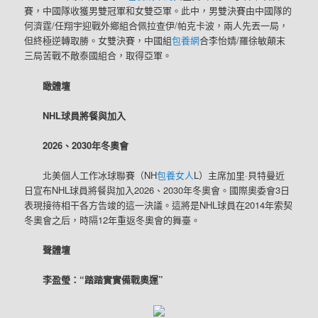
賽，中國隊收獲男雙冠軍和女雙亞軍。此中，男雙決賽由中國隊的
何濟霆/任翔宇迎戰外鄉組合佩拉查伊/帕克卡波，兩人先丟一局，
但終極逆轉取勝。女雙決賽，中國組
包養網
合李怡婧/羅徐敏顛末
三局苦戰不敵泰國組合，取得亞軍。
瞰體壇
NHL球員將餐與加入
2026、2030年冬奧會
北美個人工作冰球聯賽（NH
包養女人
L）主席加里·貝特曼近
日宣布NHL球員將餐與加入2026、2030年冬奧會。國際奧委會3日
表現接待相干各方告竣的這一決議。這將是NHL球員在2014年索契
冬奧會之后，時隔12年重返冬奧會的舞臺。
聲體壇
李盈瑩：“踏踏實實備戰奧運”