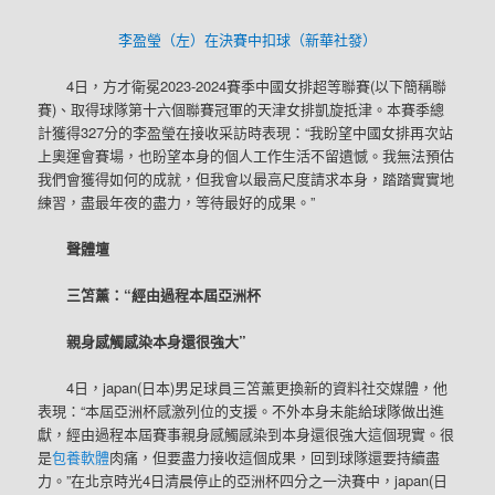
李盈瑩（左）在決賽中扣球（新華社發）
4日，方才衛冕2023-2024賽季中國女排超等聯賽(以下簡稱聯
賽)、取得球隊第十六個聯賽冠軍的天津女排凱旋抵津。本賽季總
計獲得327分的李盈瑩在接收采訪時表現：“我盼望中國女排再次站
上奧運會賽場，也盼望本身的個人工作生活不留遺憾。我無法預估
我們會獲得如何的成就，但我會以最高尺度請求本身，踏踏實實地
練習，盡最年夜的盡力，等待最好的成果。”
聲體壇
三笘薰：“經由過程本屆亞洲杯
親身感觸感染本身還很強大”
4日，japan(日本)男足球員三笘薰更換新的資料社交媒體，他
表現：“本屆亞洲杯感激列位的支援。不外本身未能給球隊做出進
獻，經由過程本屆賽事親身感觸感染到本身還很強大這個現實。很
是
包養軟體
肉痛，但要盡力接收這個成果，回到球隊還要持續盡
力。”在北京時光4日清晨停止的亞洲杯四分之一決賽中，japan(日