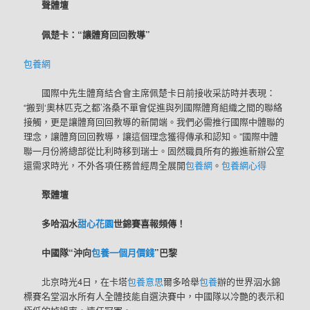
聲體壇
佩楚卡：“讓體育回回教導”
包養網
國際中先生體育結合會主席佩楚卡日前接收采訪時并表現：
“搬到‘奧林匹克之都’洛桑不單會促進與列國際體育組織之間的聯絡
接觸，更是讓體育回回教導的新開端。我們必需推行國際中體聯的
理念，讓體育回回教導，讓這個理念獲得傳承和認知。”國際中體
聯一月份將總部從比利時移到瑞士。固然職員所有的搬進新辦公室
還需求時光，不外各項任務曾經周全展開
包養網
。
包養網心得
聚體壇
多哈泅水
甜心花園
世錦賽喜報頻傳！
中國隊“沖向
包養一個月價錢
”巴黎
北京時光4日，在卡塔
包養意思
爾多哈舉
包養
辦的世界泅水錦
標賽名堂泅水所有人全體技能自選決賽中，中國隊以冷艷的表示和