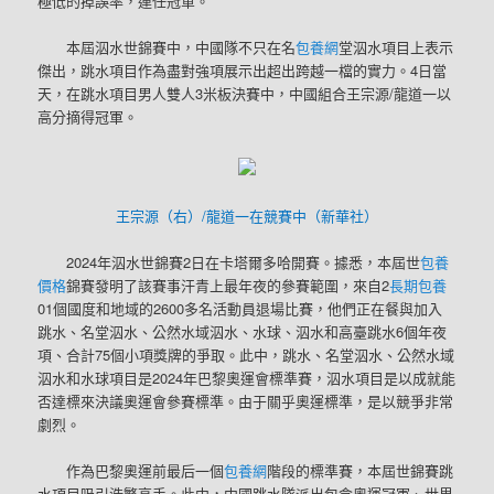
極低的掉誤率，連任冠軍。
本屆泅水世錦賽中，中國隊不只在名
包養網
堂泅水項目上表示
傑出，跳水項目作為盡對強項展示出超出跨越一檔的實力。4日當
天，在跳水項目男人雙人3米板決賽中，中國組合王宗源/龍道一以
高分摘得冠軍。
王宗源（右）/龍道一在競賽中（新華社）
2024年泅水世錦賽2日在卡塔爾多哈開賽。據悉，本屆世
包養
價格
錦賽發明了該賽事汗青上最年夜的參賽範圍，來自2
長期包養
01個國度和地域的2600多名活動員退場比賽，他們正在餐與加入
跳水、名堂泅水、公然水域泅水、水球、泅水和高臺跳水6個年夜
項、合計75個小項獎牌的爭取。此中，跳水、名堂泅水、公然水域
泅水和水球項目是2024年巴黎奧運會標準賽，泅水項目是以成就能
否達標來決議奧運會參賽標準。由于關乎奧運標準，是以競爭非常
劇烈。
作為巴黎奧運前最后一個
包養網
階段的標準賽，本屆世錦賽跳
水項目吸引浩繁高手。此中，中國跳水隊派出包含奧運冠軍、世界