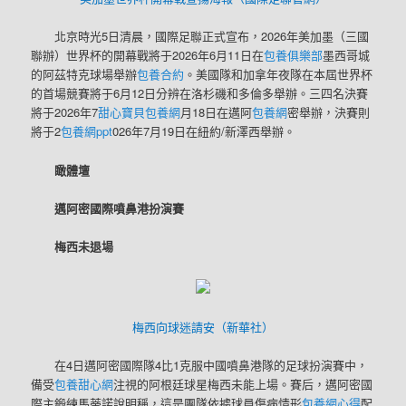
北京時光5日清晨，國際足聯正式宣布，2026年美加墨（三國
聯辦）世界杯的開幕戰將于2026年6月11日在
包養俱樂部
墨西哥城
的阿茲特克球場舉辦
包養合約
。美國隊和加拿年夜隊在本屆世界杯
的首場競賽將于6月12日分辨在洛杉磯和多倫多舉辦。三四名決賽
將于2026年7
甜心寶貝包養網
月18日在邁阿
包養網
密舉辦，決賽則
將于2
包養網ppt
026年7月19日在紐約/新澤西舉辦。
瞰體壇
邁阿密國際噴鼻港扮演賽
梅西未退場
梅西向球迷請安（新華社）
在4日邁阿密國際隊4比1克服中國噴鼻港隊的足球扮演賽中，
備受
包養甜心網
注視的阿根廷球星梅西未能上場。賽后，邁阿密國
際主鍛練馬蒂諾說明稱，這是團隊依據球員傷病情形
包養網心得
配