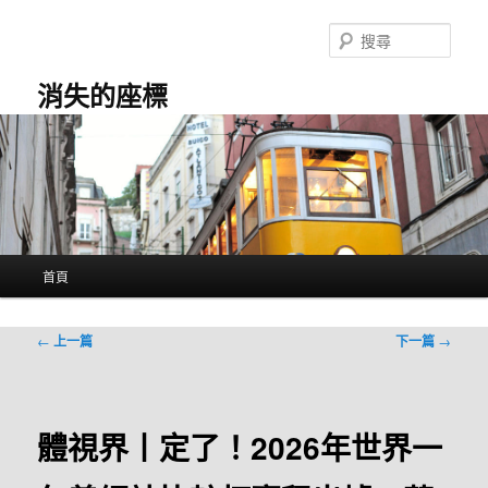
跳
至
搜
主
尋
要
消失的座標
內
容
主
首頁
要
選
單
文
←
上一篇
下一篇
→
章
導
覽
體視界丨定了！2026年世界一