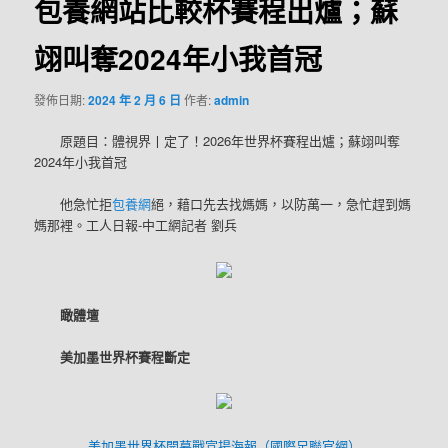
包養網站比較杯賽程出爐；蘇
翊叫奪2024年小我首冠
發佈日期:
2024 年 2 月 6 日
作者:
admin
原題目：體視界丨定了！2026年世界杯賽程出爐；蘇翊叫奪
2024年小我首冠
他急忙拒
包養網
絕，藉口先去找媽媽，以防萬一，急忙趕到媽
媽那裡。工人日報-中工網記者 劉兵
瞰體壇
美加墨世界杯賽程斷定
美加墨世界杯開幕戰宣揚海報（國際足聯官網）