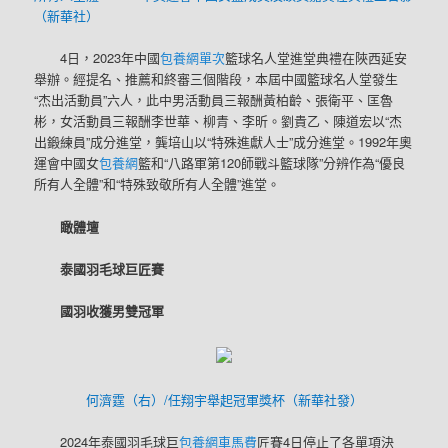
（新華社）
4日，2023年中國
包養網單次
籃球名人堂進堂典禮在陜西延安
舉辦。經提名、推薦和終審三個階段，本屆中國籃球名人堂發生
“杰出活動員”六人，此中男活動員三報酬黃柏齡、張衛平、匡魯
彬，女活動員三報酬李世華、柳青、李昕。劉貴乙、陳道宏以“杰
出鍛練員”成分進堂，龔培山以“特殊進獻人士”成分進堂。1992年奧
運會中國女
包養網
籃和“八路軍第120師戰斗籃球隊”分辨作為“優良
所有人全體”和“特殊致敬所有人全體”進堂。
瞰體壇
泰國羽毛球巨匠賽
國羽收獲男雙冠軍
何濟霆（右）/任翔宇舉起冠軍獎杯（新華社發）
2024年泰國羽毛球巨
包養網車馬費
匠賽4日停止了各單項決