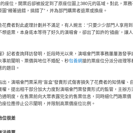
搶購的座位，開票后卻被設定到了原座位圖上380元的區域。對此，票
原圖“襯著過錯，搞錯了”，并為部門購票者退票或換座。
些花費者對此處理計劃并不滿足，有人婉言：“只要少少部門人享用到
不想退票，本身底本等待了好久的演唱會，卻出了如許的‘插曲’，讓
報》記者查詢拜訪發明，近段時光以來，演唱會門票事務屢屢激發爭
未事前闡明、票價與地位不婚配、秒
包養網
搶的票座位分派分歧理等
應的題目。
指出，演唱會門票采用“盲盒”發賣形式傷害損失了花費者的知情權、
賣權，提出相干部分加大力度對演唱會門票發賣形式的監管，主辦方
的通明度，在售票前向大眾表露完全的售票信息，同時細化門路票價
的座位應停止公示闡明，并限制高票價座位比例。
地位很差
無法退票