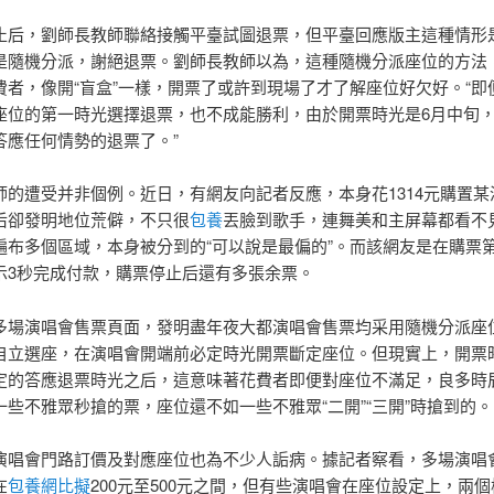
止后，劉師長教師聯絡接觸平臺試圖退票，但平臺回應版主這種情形
是隨機分派，謝絕退票。劉師長教師以為，這種隨機分派座位的方法
費者，像開“盲盒”一樣，開票了或許到現場了才了解座位好欠好。“即
座位的第一時光選擇退票，也不成能勝利，由於開票時光是6月中旬，
答應任何情勢的退票了。”
師的遭受并非個例。近日，有網友向記者反應，本身花1314元購置某
后卻發明地位荒僻，不只很
包養
丟臉到歌手，連舞美和主屏幕都看不
遍布多個區域，本身被分到的“可以說是最偏的”。而該網友是在購票
示3秒完成付款，購票停止后還有多張余票。
多場演唱會售票頁面，發明盡年夜大都演唱會售票均采用隨機分派座
自立選座，在演唱會開端前必定時光開票斷定座位。但現實上，開票
定的答應退票時光之后，這意味著花費者即便對座位不滿足，良多時
一些不雅眾秒搶的票，座位還不如一些不雅眾“二開”“三開”時搶到的。
演唱會門路訂價及對應座位也為不少人詬病。據記者察看，多場演唱
在
包養網比擬
200元至500元之間，但有些演唱會在座位設定上，兩