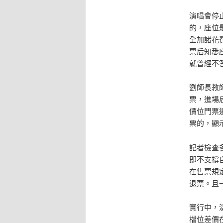
演唱會停
的，座位
全加諸花
票后知悉
就曾經不
劉師長教
票，進場
價位門票
票的，顯
記者檢查
即不支撐
在售票規
退票。且
實行中，
檔位差價