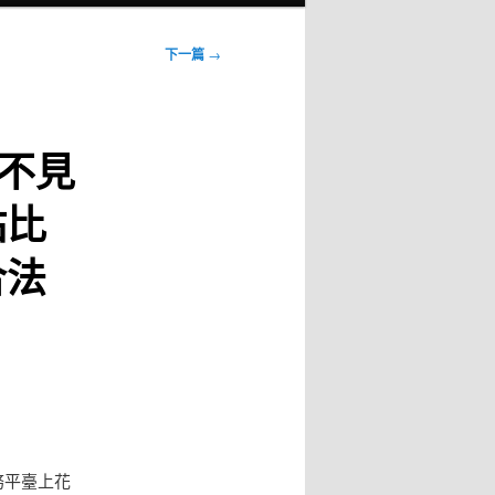
下一篇
→
看不見
站比
合法
務平臺上花