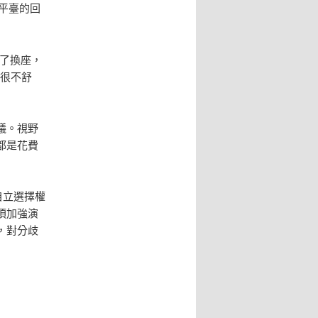
務平臺的回
了換座，
人很不舒
議。視野
都是花費
自立選擇權
須加強演
，對分歧