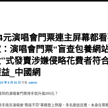
14元演唱會門票連主屏幕都
家：演唱會門票“盲查包養網
盒”式發賣涉嫌侵略花費者符
益_中國網
24 年 9 月 20 日
作者:
admin
搶到的演唱會門票得手就升值200元？
歌手南京演唱會“票座不符”事務登上熱搜，多名歌迷反應，本身在票