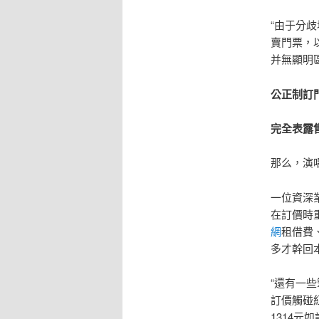
“由于分
賣門票，
并無顯明
公正制訂
完全表露
那么，演
一位資深
在訂價時
網
租借費
多才幹回
“還有一
訂價觸碰
1314