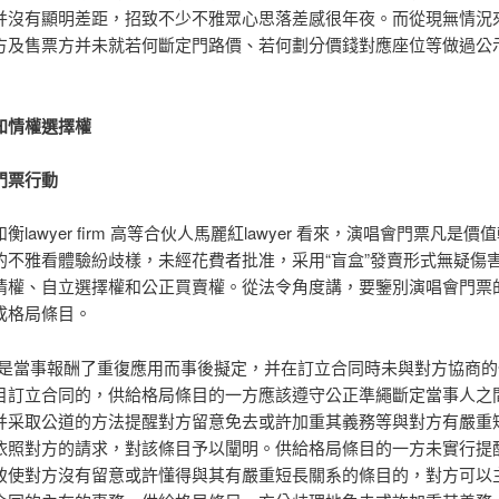
并沒有顯明差距，招致不少不雅眾心思落差感很年夜。而從現無情況
方及售票方并未就若何斷定門路價、若何劃分價錢對應座位等做過公
知情權選擇權
門票行動
衡lawyer firm 高等合伙人馬麗紅lawyer 看來，演唱會門票凡是價
的不雅看體驗紛歧樣，未經花費者批准，采用“盲盒”發賣形式無疑傷
情權、自立選擇權和公正買賣權。從法令角度講，要鑒別演唱會門票
成格局條目。
目是當事報酬了重復應用而事後擬定，并在訂立合同時未與對方協商的
目訂立合同的，供給格局條目的一方應該遵守公正準繩斷定當事人之
并采取公道的方法提醒對方留意免去或許加重其義務等與對方有嚴重
依照對方的請求，對該條目予以闡明。供給格局條目的一方未實行提
致使對方沒有留意或許懂得與其有嚴重短長關系的條目的，對方可以