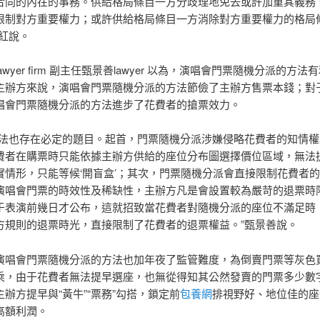
合同的內在的事務。供給格局條目一方分歧理地免去或許加重其義務
限制對方重要權力；或許供給格局條目一方消除對方重要權力的格局
麗紅說。
awyer firm 副主任甄景善lawyer 以為，演唱會門票隨機分派的方法
主辦方來說，演唱會門票隨機分派的方法節儉了主辦方售票本錢；對
唱會門票隨機分派的方法進步了花費者的搶票效力。
方法也存在必定的題目。起首，門票隨機分派涉嫌侵略花費者的知情權
費者在購票時只能依據主辦方供給的座位分布圖選擇價位區域，無法
實情形，只能等候‘開盲盒’；其次，門票隨機分派會直接限制花費者
演唱會門票的時效性及稀缺性，主辦方凡是會設置較為嚴苛的退票時
于表演前幾日才公布，這就招致當花費者對隨機分派的座位不滿足時
方規則的退票時光，直接限制了花費者的退票權益。”甄景善說。
演唱會門票隨機分派的方法也加年夜了監管難度，為倒賣門票等灰色
乘，由于花費者無法提早選座，也無從得知其公然發賣的門票多少數
辦方提早與“黃牛”“票務”勾搭，鎖定前
包養網
排視野好、地位佳的座
高額利潤。