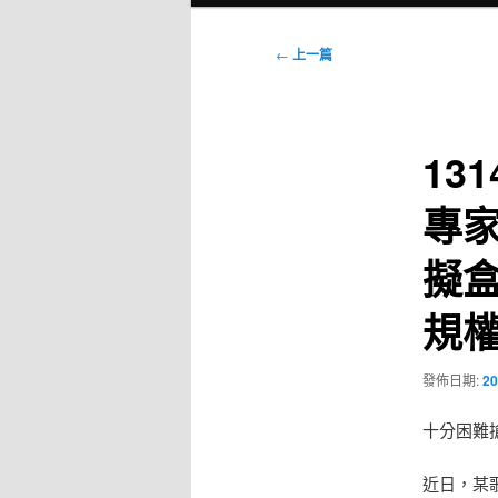
選
單
文
←
上一篇
章
導
覽
13
專
擬
規權
發佈日期:
20
十分困難
近日，某