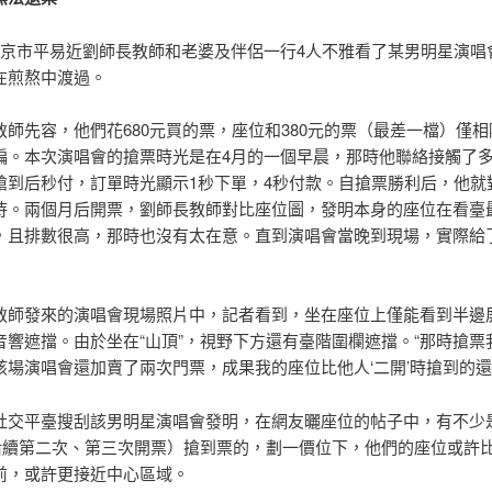
北京市平易近劉師長教師和老婆及伴侶一行4人不雅看了某男明星演唱
在煎熬中渡過。
教師先容，他們花680元買的票，座位和380元的票（最差一檔）僅
偏。本次演唱會的搶票時光是在4月的一個早晨，那時他聯絡接觸了
搶到后秒付，訂單時光顯示1秒下單，4秒付款。自搶票勝利后，他就
待。兩個月后開票，劉師長教師對比座位圖，發明本身的座位在看臺
，且排數很高，那時也沒有太在意。直到演唱會當晚到現場，實際給
教師發來的演唱會現場照片中，記者看到，坐在座位上僅能看到半邊
音響遮擋。由於坐在“山頂”，視野下方還有臺階圍欄遮擋。“那時搶票
該場演唱會還加賣了兩次門票，成果我的座位比他人‘二開’時搶到的還
社交平臺搜刮該男明星演唱會發明，在網友曬座位的帖子中，有不少是
（后續第二次、第三次開票）搶到票的，劃一價位下，他們的座位或許
前，或許更接近中心區域。