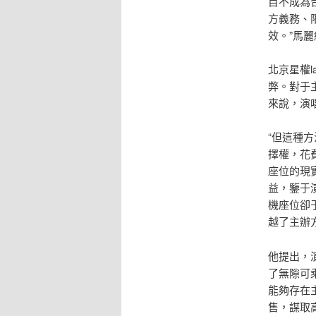
目不成為
方義務、
效。”馬
北京星權l
弊。對于
來說，演
“但這種
擇權，花
座位的現
益，鑒于
機座位卻
越了主辦
他提出，
了無隙可
能夠存在主
售，謀取