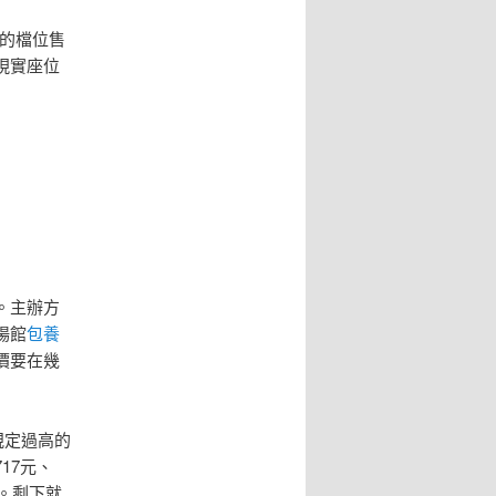
的檔位售
現實座位
。主辦方
場館
包養
價要在幾
規定過高的
17元、
。剩下就