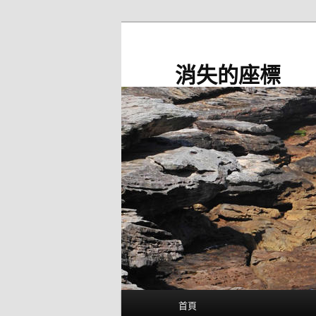
跳
至
主
消失的座標
要
內
容
主
首頁
要