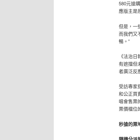
580元
應版主是
但是，一
而我們又
暢。”
《法治日
有遮擋但
者廣泛反
受訪專家
和公正買
唱會售票
票價檔位
秒搶的票
隨機分派