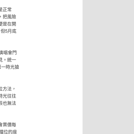
是正常
，把風險
便是在開
但5月底
演唱會門
見。統一
第一時光搶
位方法，
時光往往
辰也無法
會票價每
個檔位的座