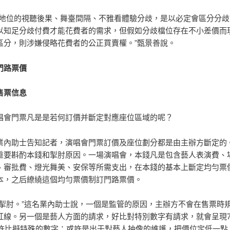
歧地位的視聽後果、舞臺間隔、不雅看體驗分歧，是以必定會區分分歧
以知足分歧付費才能花費者的需求，但假如分歧檔位存在不小差價而
區分，則涉嫌侵略花費者的公正買賣權。”甄景善說。
門路票價
售票信息
唱會門票凡是是若何訂價并斷定對應座位區域的呢？
業內助士告知記者，演唱會門票訂價及座位劃分都是由主辦方斷定的
重要斟酌本錢和掣肘原因。一場演唱會，本錢凡是包含藝人表演費、
、審批費、燈光舞美、安保等所需支出，在本錢的基本上斷定均勻票
本，之后繚繞這個均勻票價制訂門路票價。
些掣肘。”這名業內助士說，一個是監管的原因，主辦方不會在售票時
紅線。另一個是藝人方面的請求，好比對特別數字有請求，就會呈現7
元如許比擬特殊的數字；或許是出于對藝人抽像的維護，把價位定低一點