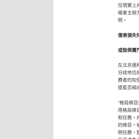
位現實上
唱會主辦
明。
傷害損失
或致倒賣
在北京德和
分歧地位
費者的知
提能否組
“格局條
用格局條
和任務，
的條目，
明任務，