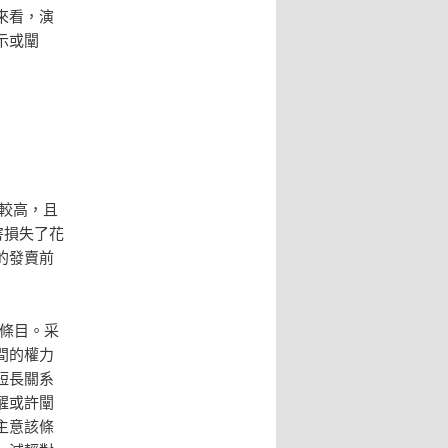
來看，演
示或闡
值較高，且
害損失了花
的發賣前
條目。采
間的權力
短長關系
醒或許闡
主意該條