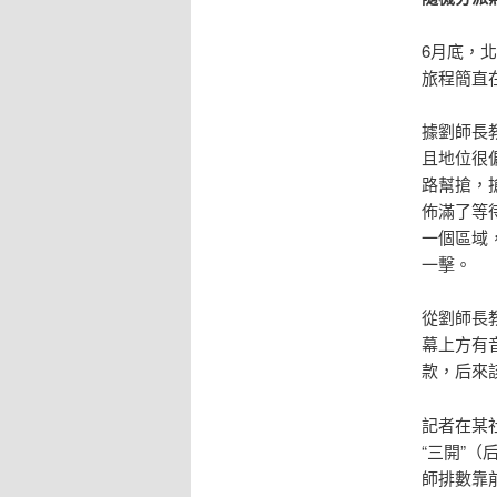
6月底，
旅程簡直
據劉師長
且地位很
路幫搶，
佈滿了等
一個區域
一擊。
從劉師長
幕上方有
款，后來
記者在某
“三開”
師排數靠