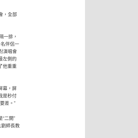
會，全部
相隔一排，
多名伴侶一
對演唱會
最左側的
了他重重
屏幕，屏
我是秒付
要差。”
“二開”
比劉師長教