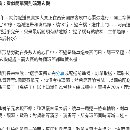
員：看似簡單實則暗藏玄機
日下午，網約配送員實操大賽正在西安國際會展中心緊張進行。開工準
走“S”線、過減速帶和斑馬線、繞“8”字、過窄橋，送件上門……河南
現近乎完美，只是最后關頭有點遺憾：“過了橋有點放松，生怕過線，
車后杯水）。”
業形態勞動在多數人的心目中，不過是騎車送東西而已，簡單至極，但
，玄機處處。而大賽的每個環節都暗藏玄機。
裁判長宗校說：“選手須獨立完
分享
成配送前準備、訂單取送、駕駛技
務管理等5個競賽單元、13個考核環節；然后是理論考試，以網約配
準三級工（高級工）以上知識作為考點。總成績中，實操占70%，理
準備單元表現不錯：整理儀容儀表后，繞車一周逐一檢查輪胎、剎車
鏡、頭盔、貨箱；對貨箱等清潔、消毒等，所有環節同時清晰口述。
高仁科接的單是一碗面、蛋糕和兵馬俑，取單其實大有講究：“有兩個