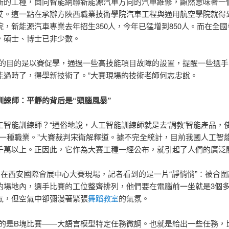
新的工種，面向智能網聯新能源汽車方向的汽車維修，顯然意味著一
艾。這一點在承辦方陜西職業技術學院汽車工程與通用航空學院就得
院，新能源汽車專業去年招生350人，今年已猛增到850人。而在全國
，碩士、博士已非少數。
項的目的是以賽促學，通過一些高技能項目故障的設置，提醒一些選手
能過時了，得學新技術了。”大賽現場的技術老師何志忠說。
訓練師：平靜的背后是“頭腦風暴”
工智能訓練師？“通俗地說，人工智能訓練師就是去‘調教’智能產品，
’的一種職業。”大賽裁判宋衛解釋道。據不完全統計，目前我國人工智
千萬以上。正因此，它作為大賽工種一經公布，就引起了人們的廣泛
日，在西安國際會展中心大賽現場，記者看到的是一片“靜悄悄”：被合
的場地內，選手比賽的工位整齊排列，他們要在電腦前一坐就是3個
氣，但空氣中卻彌漫著緊張
舞蹈教室
的氣氛。
行的是B塊比賽——大語言模型特定任務微調。也就是給出一些任務，