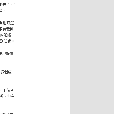
去了。”
者。
但也有選
申請裁判
的延續
劉晨說。
場地設置
“這個成
，王航考
熟悉，但有