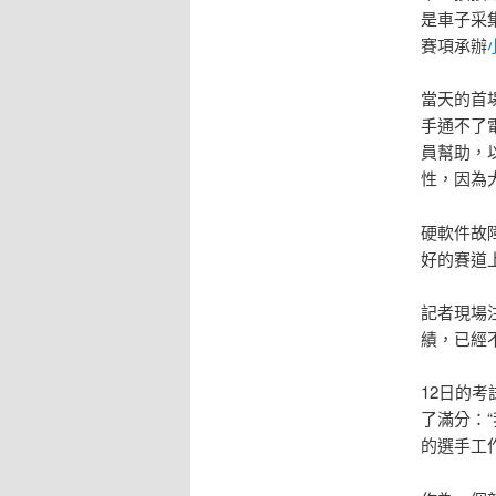
是車子采
賽項承辦
當天的首
手通不了
員幫助，
性，因為
硬軟件故
好的賽道
記者現場
績，已經
12日的
了滿分：
的選手工