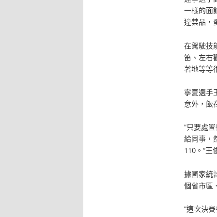
一樣的面
違禁品，
在駕駛技
笛、左右
著地等等
寧夏選手
意外，飯
“只要處
給同事，
110。”
據國家統計
個省市區
“這次決