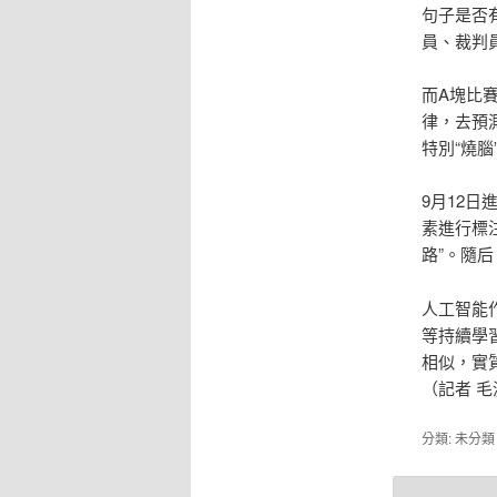
句子是否
員、裁判
而A塊比
律，去預
特別“燒腦
9月12
素進行標
路”。隨
人工智能
等持續學
相似，實
（記者 毛
分類: 未分