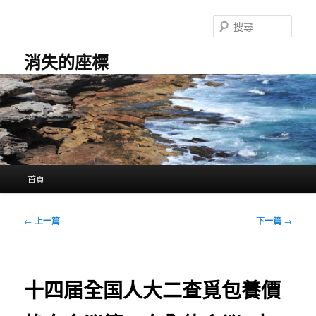
跳
至
搜
主
尋
要
消失的座標
內
容
主
首頁
要
選
單
文
←
上一篇
下一篇
→
章
導
覽
十四届全国人大二查覓包養價