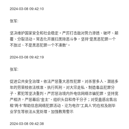
2024-03-08 09:42:10
张军:
坚决维护国家安全和社会稳定。严厉打击敌对势力渗透、破坏、颠
覆、分裂活动。常态化开展扫黑除恶斗争，坚持“是黑恶犯罪一个
不放过、不是黑恶犯罪一个不凑数”。
2024-03-08 09:42:19
张军:
促进公共安全治理。依法严惩重大恶性犯罪，对杀害多人、潜逃多
年的劳荣枝依法核准、执行死刑，对大宗走私、制造毒品犯罪分
子、累犯等坚决重判。严厉惩治境内外电信网络诈骗犯罪，坚持宽
严相济，严惩幕后“金主”、组织头目和骨干分子；对受蛊惑出售出
租“两卡”帮助信息网络犯罪活动、沦为电诈“工具人”的在校及刚毕
业学生等依法从宽处理，加强教育警示
2024-03-08 09:42:38