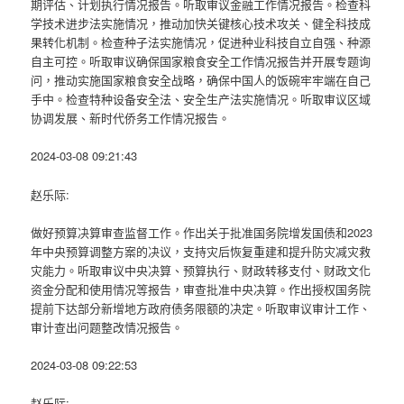
期评估、计划执行情况报告。听取审议金融工作情况报告。检查科
学技术进步法实施情况，推动加快关键核心技术攻关、健全科技成
果转化机制。检查种子法实施情况，促进种业科技自立自强、种源
自主可控。听取审议确保国家粮食安全工作情况报告并开展专题询
问，推动实施国家粮食安全战略，确保中国人的饭碗牢牢端在自己
手中。检查特种设备安全法、安全生产法实施情况。听取审议区域
协调发展、新时代侨务工作情况报告。
2024-03-08 09:21:43
赵乐际:
做好预算决算审查监督工作。作出关于批准国务院增发国债和2023
年中央预算调整方案的决议，支持灾后恢复重建和提升防灾减灾救
灾能力。听取审议中央决算、预算执行、财政转移支付、财政文化
资金分配和使用情况等报告，审查批准中央决算。作出授权国务院
提前下达部分新增地方政府债务限额的决定。听取审议审计工作、
审计查出问题整改情况报告。
2024-03-08 09:22:53
赵乐际: