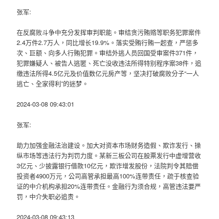
张军:
在反腐败斗争中充分发挥审判职能。审结贪污贿赂等职务犯罪案件
2.4万件2.7万人，同比增长19.9%。落实受贿行贿一起查，严惩多
次、巨额、向多人行贿犯罪。审结外逃人员回国受审案件371件，
犯罪嫌疑人、被告人逃匿、死亡没收违法所得特别程序案38件，追
缴违法所得4.5亿元及价值数亿元房产等，坚决打破腐败分子“一人
逃亡、全家得利”的迷梦。
2024-03-08 09:43:01
张军:
助力加强金融法治建设。加大对资本市场财务造假、欺诈发行、操
纵市场等违法行为判罚力度。某新三板公司在股票发行中虚增营收
3亿元、少披露银行借款10亿元，欺诈增发股份，法院判令其赔偿
投资者4900万元，公司高管承担最高100%连带责任，疏于核查验
证的中介机构承担20%连带责任。金融行为须合规，高管违法要严
罚，中介失职必追责。
2024-03-08 09:43:13