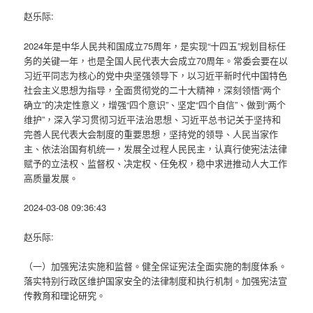
赵乐际:
2024年是中华人民共和国成立75周年，是实现“十四五”规划目标任
务的关键一年，也是全国人民代表大会成立70周年。常委会要在以
习近平同志为核心的党中央坚强领导下，以习近平新时代中国特色
社会主义思想为指导，全面贯彻党的二十大精神，深刻领悟“两个
确立”的决定性意义，增强“四个意识”、坚定“四个自信”、做到“两个
维护”，深入学习贯彻习近平法治思想、习近平总书记关于坚持和
完善人民代表大会制度的重要思想，坚持党的领导、人民当家作
主、依法治国有机统一，发展全过程人民民主，认真行使宪法法律
赋予的立法权、监督权、决定权、任免权，稳中求进推动人大工作
高质量发展。
2024-03-08 09:36:43
赵乐际:
（一）加强宪法实施和监督。健全保证宪法全面实施的制度体系。
落实特别行政区维护国家安全的法律制度和执行机制。加强宪法宣
传教育和理论研究。