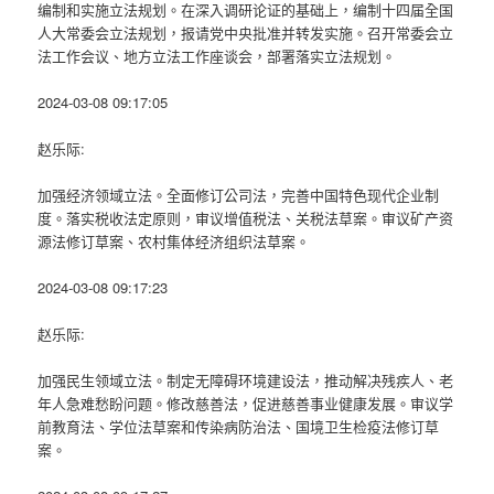
编制和实施立法规划。在深入调研论证的基础上，编制十四届全国
人大常委会立法规划，报请党中央批准并转发实施。召开常委会立
法工作会议、地方立法工作座谈会，部署落实立法规划。
2024-03-08 09:17:05
赵乐际:
加强经济领域立法。全面修订公司法，完善中国特色现代企业制
度。落实税收法定原则，审议增值税法、关税法草案。审议矿产资
源法修订草案、农村集体经济组织法草案。
2024-03-08 09:17:23
赵乐际:
加强民生领域立法。制定无障碍环境建设法，推动解决残疾人、老
年人急难愁盼问题。修改慈善法，促进慈善事业健康发展。审议学
前教育法、学位法草案和传染病防治法、国境卫生检疫法修订草
案。