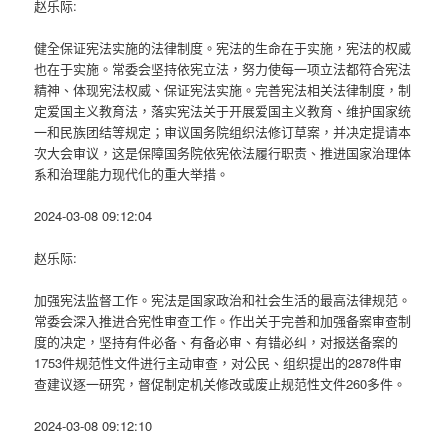
赵乐际:
健全保证宪法实施的法律制度。宪法的生命在于实施，宪法的权威
也在于实施。常委会坚持依宪立法，努力使每一项立法都符合宪法
精神、体现宪法权威、保证宪法实施。完善宪法相关法律制度，制
定爱国主义教育法，落实宪法关于开展爱国主义教育、维护国家统
一和民族团结等规定；审议国务院组织法修订草案，并决定提请本
次大会审议，这是保障国务院依宪依法履行职责、推进国家治理体
系和治理能力现代化的重大举措。
2024-03-08 09:12:04
赵乐际:
加强宪法监督工作。宪法是国家政治和社会生活的最高法律规范。
常委会深入推进合宪性审查工作。作出关于完善和加强备案审查制
度的决定，坚持有件必备、有备必审、有错必纠，对报送备案的
1753件规范性文件进行主动审查，对公民、组织提出的2878件审
查建议逐一研究，督促制定机关修改或废止规范性文件260多件。
2024-03-08 09:12:10