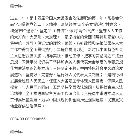
赵乐际:
过去一年，是十四届全国人大常委会依法履职的第一年。常委会全
面学习贯彻党的二十大精神，深刻领悟“两个确立”的决定性意义，
增强“四个意识”、坚定“四个自信”、做到“两个维护”，坚守人大工作
的大方向、大原则、大道理。一是坚持党的全面领导特别是党中央
集中统一领导，保证党的理论、路线、方针政策和决策部署在人大
工作中得到全面贯彻执行；二是自觉用习近平新时代中国特色社会
主义思想武装头脑、指导实践、推动工作，把学习贯彻习近平法治
思想、习近平总书记关于坚持和完善人民代表大会制度的重要思想
作为依法履职的基本功；三是坚定不移走中国特色社会主义政治发
展道路，坚持好、完善好、运行好人民代表大会制度；四是践行和
发展全过程人民民主，保证人大各项工作体现人民意志、保障人民
权益、与人民同心同向；五是坚持全面依法治国，弘扬社会主义法
治精神，全面推进国家各方面工作法治化；六是稳中求进推动人大
工作高质量发展，为以中国式现代化全面推进强国建设、民族复兴
伟业提供法治保障。
2024-03-08 09:06:55
赵乐际: