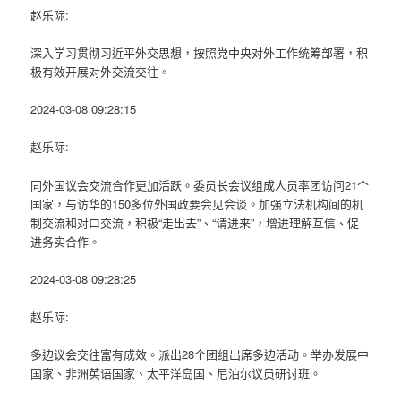
赵乐际:
深入学习贯彻习近平外交思想，按照党中央对外工作统筹部署，积
极有效开展对外交流交往。
2024-03-08 09:28:15
赵乐际:
同外国议会交流合作更加活跃。委员长会议组成人员率团访问21个
国家，与访华的150多位外国政要会见会谈。加强立法机构间的机
制交流和对口交流，积极“走出去”、“请进来”，增进理解互信、促
进务实合作。
2024-03-08 09:28:25
赵乐际:
多边议会交往富有成效。派出28个团组出席多边活动。举办发展中
国家、非洲英语国家、太平洋岛国、尼泊尔议员研讨班。