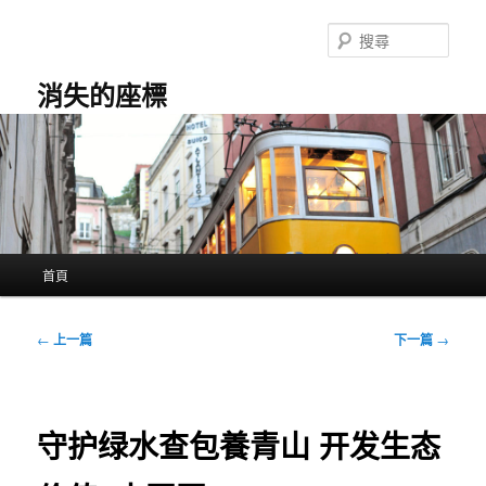
跳
至
搜
主
尋
要
消失的座標
內
容
主
首頁
要
選
單
文
←
上一篇
下一篇
→
章
導
覽
守护绿水查包養青山 开发生态