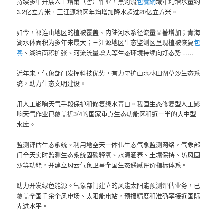
持续多年开展人工增雨（雪）作业，黑河流
包養網
域年均增水量约
3.2亿立方米，三江源地区年均增加降水超过20亿立方米。
如今，祁连山地区的植被覆盖、内陆河水系径流量显著增加；青海
湖水体面积为多年来最大；三江源地区生态监测区呈现植被恢复
包
養
、湖泊面积扩张、河流流量增大等生态环境持续向好态势……
近年来，气象部门发挥科技优势，有力守护山水林田湖草沙生态系
统，助力生态文明建设。
用人工影响天气手段保护和修复绿水青山。我国生态修复型人工影
响天气作业已覆盖近3/4的国家重点生态功能区和近一半的大中型
水库。
监测评估生态系统。利用地空天一体化生态气象监测网络，气象部
门全天实时监测生态系统固碳释氧、水源涵养、土壤保持、防风固
沙等功能，并建立风云气象卫星全国生态遥感评价指标体系。
助力开发绿色能源。气象部门建立的风能太阳能预测评估业务，已
覆盖全国千余个风电场、太阳能电站，预报精度和准确率接近国际
先进水平。