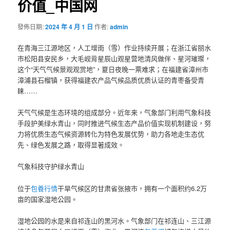
价值_中国网
發佈日期:
2024 年 4 月 1 日
作者:
admin
在青海三江源地区，人工增雨（雪）作业持续开展；在浙江省丽水
市松阳县安民乡，大毛岘背星辰山观星营地清风做伴、星河璀璨，
这个“天气气候景观观赏地”，夏日夜晚一票难求；在福建省漳州市
漳浦县石榴镇，获得福建农产品气候品质优质认证的青枣备受青
睐……
天气气候是生态环境的组成部分。近年来，气象部门利用气象科技
手段护美绿水青山，同时推进气候生态产品价值实现机制建设，努
力将优质生态气候资源转化为特色发展优势，助力各地走生态优
先、绿色发展之路，取得显著成效。
气象科技守护绿水青山
位于
包養行情
干旱气候区的甘肃省张掖市，拥有一个面积约6.2万
亩的国家湿地公园。
湿地公园的水是来自祁连山的黑河水。气象部门在祁连山、三江源