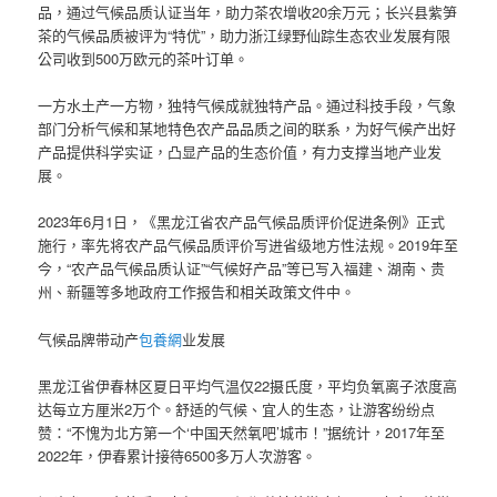
品，通过气候品质认证当年，助力茶农增收20余万元；长兴县紫笋
茶的气候品质被评为“特优”，助力浙江绿野仙踪生态农业发展有限
公司收到500万欧元的茶叶订单。
一方水土产一方物，独特气候成就独特产品。通过科技手段，气象
部门分析气候和某地特色农产品品质之间的联系，为好气候产出好
产品提供科学实证，凸显产品的生态价值，有力支撑当地产业发
展。
2023年6月1日，《黑龙江省农产品气候品质评价促进条例》正式
施行，率先将农产品气候品质评价写进省级地方性法规。2019年至
今，“农产品气候品质认证”“气候好产品”等已写入福建、湖南、贵
州、新疆等多地政府工作报告和相关政策文件中。
气候品牌带动产
包養網
业发展
黑龙江省伊春林区夏日平均气温仅22摄氏度，平均负氧离子浓度高
达每立方厘米2万个。舒适的气候、宜人的生态，让游客纷纷点
赞：“不愧为北方第一个‘中国天然氧吧’城市！”据统计，2017年至
2022年，伊春累计接待6500多万人次游客。