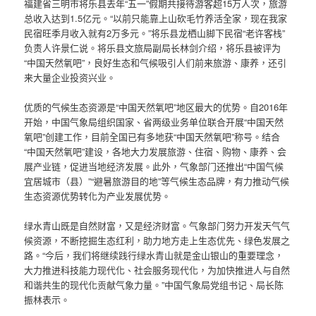
福建省三明市将乐县去年“五一”假期共接待游客超15万人次，旅游
总收入达到1.5亿元。“以前只能靠上山砍毛竹养活全家，现在我家
民宿旺季月收入就有2万多元。”将乐县龙栖山脚下民宿“老许客栈”
负责人许景仁说。将乐县文旅局副局长林剑介绍，将乐县被评为
“中国天然氧吧”，良好生态和气候吸引人们前来旅游、康养，还引
来大量企业投资兴业。
优质的气候生态资源是“中国天然氧吧”地区最大的优势。自2016年
开始，中国气象局组织国家、省两级业务单位联合开展“中国天然
氧吧”创建工作，目前全国已有多地获“中国天然氧吧”称号。结合
“中国天然氧吧”建设，各地大力发展旅游、住宿、购物、康养、会
展产业链，促进当地经济发展。此外，气象部门还推出“中国气候
宜居城市（县）”“避暑旅游目的地”等气候生态品牌，有力推动气候
生态资源优势转化为产业发展优势。
绿水青山既是自然财富，又是经济财富。气象部门努力开发天气气
候资源，不断挖掘生态红利，助力地方走上生态优先、绿色发展之
路。“今后，我们将继续践行绿水青山就是金山银山的重要理念，
大力推进科技能力现代化、社会服务现代化，为加快推进人与自然
和谐共生的现代化贡献气象力量。”中国气象局党组书记、局长陈
振林表示。