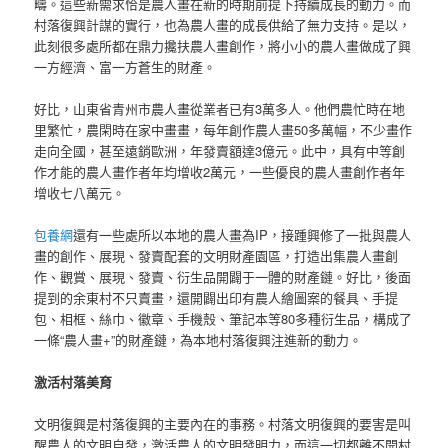
疇。這些新需求恰是農人畫在新的時期前提下持續成長的動力。而
村落復興計謀的實行，也為農人畫的成長供給了無力支持。是以，
此刻很多處所都在鼎力攙扶農人畫創作，將小小的農人畫做成了興
一方經濟、富一方蒼生的財產。
好比，山東省青州市農人畫從業者已有3萬多人。他們農忙時在地
里繁忙，農閑時在家中畫畫，每年創作農人畫50多萬幅，不少畫作
走向全國，甚至遠銷歐洲，年發賣額達3億元。此中，具有中等創
作才能的農人畫作者年均增收2萬元，一些優良的農人畫創作者年
增收七八萬元。
包養網
還有一些處所以本地的農人畫為IP，接踵興修了一批與農人
畫的創作、展現、發賣配套的文明財產園區，打造出集農人畫創
作、觀賞、展現、發賣、衍生品開闢于一體的財產鏈。好比，後面
提到的余東村不只賣畫，還開闢出印有農人繪圖案的餐具、手提
包、相框、絲巾、徽章、手機殼、筆記本等80多種衍生品，構成了
一條“農人畫+”的財產鏈，為本地村落復興注進新的動力。
激活村落美育
文明復興是村落復興的主要內在的事務。村落文明復興的要害是叫
醒農人的文明自發，激活農人的文明發明力，而這一切都離不開村