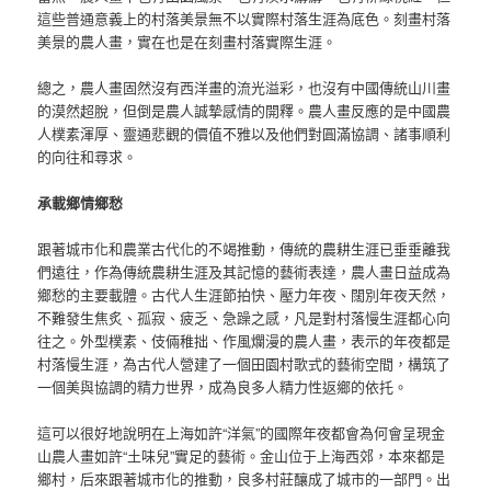
這些普通意義上的村落美景無不以實際村落生涯為底色。刻畫村落
美景的農人畫，實在也是在刻畫村落實際生涯。
總之，農人畫固然沒有西洋畫的流光溢彩，也沒有中國傳統山川畫
的漠然超脫，但倒是農人誠摯感情的開釋。農人畫反應的是中國農
人樸素渾厚、靈通悲觀的價值不雅以及他們對圓滿協調、諸事順利
的向往和尋求。
承載鄉情鄉愁
跟著城市化和農業古代化的不竭推動，傳統的農耕生涯已垂垂離我
們遠往，作為傳統農耕生涯及其記憶的藝術表達，農人畫日益成為
鄉愁的主要載體。古代人生涯節拍快、壓力年夜、闊別年夜天然，
不難發生焦炙、孤寂、疲乏、急躁之感，凡是對村落慢生涯都心向
往之。外型樸素、伎倆稚拙、作風爛漫的農人畫，表示的年夜都是
村落慢生涯，為古代人營建了一個田園村歌式的藝術空間，構筑了
一個美與協調的精力世界，成為良多人精力性返鄉的依托。
這可以很好地說明在上海如許“洋氣”的國際年夜都會為何會呈現金
山農人畫如許“土味兒”實足的藝術。金山位于上海西郊，本來都是
鄉村，后來跟著城市化的推動，良多村莊釀成了城市的一部門。出