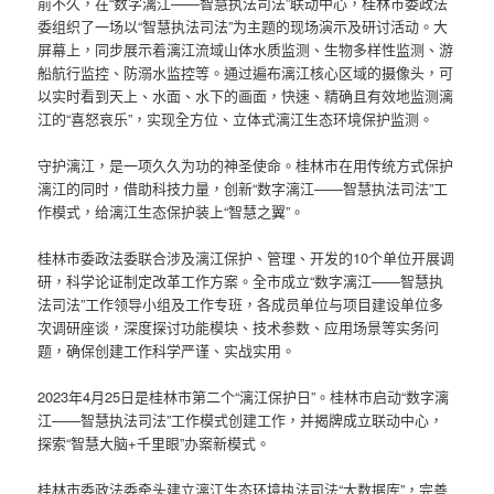
前不久，在“数字漓江——智慧执法司法”联动中心，桂林市委政法
委组织了一场以“智慧执法司法”为主题的现场演示及研讨活动。大
屏幕上，同步展示着漓江流域山体水质监测、生物多样性监测、游
船航行监控、防溺水监控等。通过遍布漓江核心区域的摄像头，可
以实时看到天上、水面、水下的画面，快速、精确且有效地监测漓
江的“喜怒哀乐”，实现全方位、立体式漓江生态环境保护监测。
守护漓江，是一项久久为功的神圣使命。桂林市在用传统方式保护
漓江的同时，借助科技力量，创新“数字漓江——智慧执法司法”工
作模式，给漓江生态保护装上“智慧之翼”。
桂林市委政法委联合涉及漓江保护、管理、开发的10个单位开展调
研，科学论证制定改革工作方案。全市成立“数字漓江——智慧执
法司法”工作领导小组及工作专班，各成员单位与项目建设单位多
次调研座谈，深度探讨功能模块、技术参数、应用场景等实务问
题，确保创建工作科学严谨、实战实用。
2023年4月25日是桂林市第二个“漓江保护日”。桂林市启动“数字漓
江——智慧执法司法”工作模式创建工作，并揭牌成立联动中心，
探索“智慧大脑+千里眼”办案新模式。
桂林市委政法委牵头建立漓江生态环境执法司法“大数据库”，完善