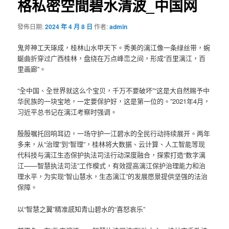
格私密空間碧水清波_中国网
發佈日期:
2024 年 4 月 8 日
作者:
admin
鬼斧神工天琢成，桂林山水甲天下。秀美的漓江像一条绿丝带，蜿
蜒曲折穿过广西桂林，盘绕在万点峰峦之间，形成“百里漓江，百
里画廊”。
“全中国、全世界就这么个宝贝，千万不要破坏”“这是大自然赐予中
华民族的一块宝地，一定要保护好，这是第一位的。”2021年4月，
习近平总书记在漓江考察时强调。
殷殷嘱托回响耳边，一场守护一江碧水的全民行动持续展开。两年
多来，从“治理”到“智理”，桂林将大数据、云计算、人工智能等现
代科技与漓江生态保护执法司法行动深度融合，探索打造“数字漓
江——智慧执法司法”工作模式，有效提高漓江保护治理能力和治
理水平，为实现“智山慧水，生态漓江”的发展愿景提供坚强的法治
保障。
以“智慧之翼”精准感知青山碧水的“喜怒哀乐”