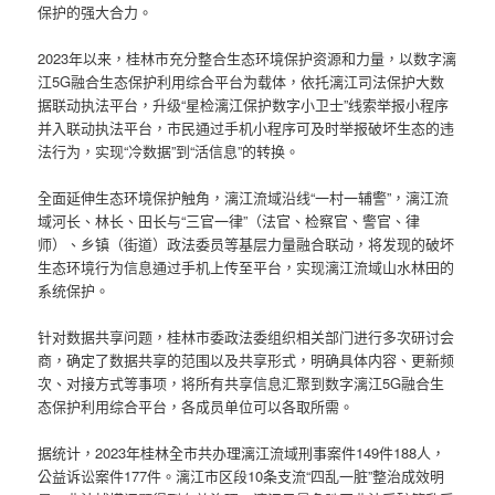
保护的强大合力。
2023年以来，桂林市充分整合生态环境保护资源和力量，以数字漓
江5G融合生态保护利用综合平台为载体，依托漓江司法保护大数
据联动执法平台，升级“星检漓江保护数字小卫士”线索举报小程序
并入联动执法平台，市民通过手机小程序可及时举报破坏生态的违
法行为，实现“冷数据”到“活信息”的转换。
全面延伸生态环境保护触角，漓江流域沿线“一村一辅警”，漓江流
域河长、林长、田长与“三官一律”（法官、检察官、警官、律
师）、乡镇（街道）政法委员等基层力量融合联动，将发现的破坏
生态环境行为信息通过手机上传至平台，实现漓江流域山水林田的
系统保护。
针对数据共享问题，桂林市委政法委组织相关部门进行多次研讨会
商，确定了数据共享的范围以及共享形式，明确具体内容、更新频
次、对接方式等事项，将所有共享信息汇聚到数字漓江5G融合生
态保护利用综合平台，各成员单位可以各取所需。
据统计，2023年桂林全市共办理漓江流域刑事案件149件188人，
公益诉讼案件177件。漓江市区段10条支流“四乱一脏”整治成效明