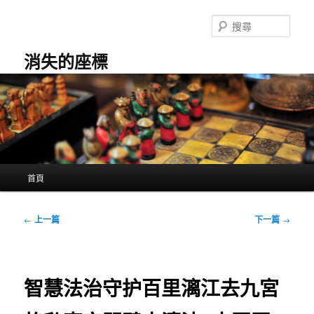
跳
至
搜
主
尋
要
消失的座標
內
容
主
首頁
要
選
單
文
←
上一篇
下一篇
→
章
導
覽
智慧法治守护百里漓江去九宮