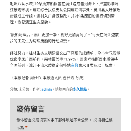
毛洲八队水域共9条废弃船搁置在漓江边或者河滩上，严重影响漓
江景观环境。漓江综合执法支队会同漓江海事处、灵川县大圩镇政
府组成工作组，进村入户督促整改，并对9条废旧船进行切割清
理，恢复漓江生态原貌。
“废船清理后，漓江更加干净，视野更加宽阔了。”每天在漓江边散
步的王先生为清理废船的行动点赞。
经过努力，桂林生态文明建设交出了亮眼的成绩单：全市空气质量
优良率居广西前列，森林覆盖率71.97%，国家考核断面水质保持
全国前列，漓江干流水质稳定保持地
家教
表水Ⅱ类及以上标准。
（本报记者 周仕兴 本报通讯员 曹长青 苏晟）
分類: 未分類，作者:
admin
。這篇內容的
永久連結
。
發佈留言
發佈留言必須填寫的電子郵件地址不會公開。
必填欄位標
*
示為