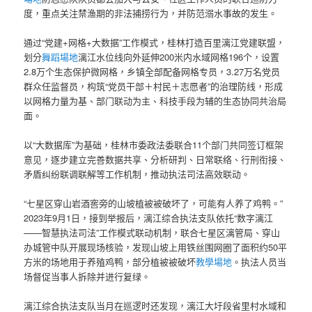
度，重点关注禁渔期的非法捕捞行为，并防范溺水事故的发生。
通过“党建+网格+大数据”工作模式，桂林打造百里漓江党建联盟，
划分
舞蹈場地
漓江水位线向外延伸200米内水域网格196个，设置
2.8万个生态保护微网格，乡镇全部配备网格专员，3.27万名党员
群众任监督员，构筑“党员干部＋村民＋志愿者”的治理防线，形成
以网格力量为基、部门联动为主、科技手段为辅的生态协同共治局
面。
以“大数据库”为基础，桂林市委政法委联合11个部门共同签订框架
意见，逐步建立完善数据共享、分析研判、日常联络、行刑衔接、
矛盾纠纷联调联解等工作机制，推动执法司法高效联动。
“七星区穿山岩酒窖旁的山坡植被被破坏了，可能有人养了鸡鸭。”
2023年9月1日，接到举报后，漓江综合执法支队依托“数字漓江
——智慧执法司法”工作模式联动机制，联合七星区漓管局、穿山
办城管中队开展现场核验，发现山坡上用铁丝围网圈了面积约50平
方米的场地用于养殖鸡鸭，部分植被被破坏
教學場地
。执法人员当
场督促当事人拆除并进行复绿。
漓江综合执法支队当月在巡逻时还发现，漓江大圩段省里村水域和