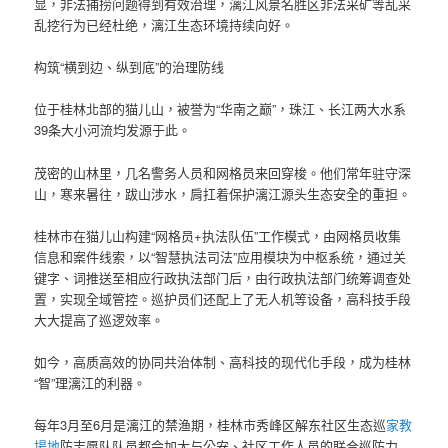
显，非法捕捞问题得到有效治理，漓江风景名胜区非法采矿等乱采
乱挖行为已经杜绝，漓江生态环境持续向好。
构筑“横到边、纵到底”的治理防线
位于桂林北部的猫儿山，被誉为“华南之巅”，珠江、长江两大水系
39条大小河流均发源于此。
茂密的山林里，几名警务人员和网格员来回穿梭。他们常年驻守深
山，寒来暑往，跋山涉水，肩扛着保护漓江源头生态安全的重担。
桂林市在猫儿山构建“网格员+执法队伍”工作模式，由网格员收集
信息和案件线索，以“智慧执法司法”应用模块为中枢系统，通过关
键字、词推送至相应行政执法部门后，由行政执法部门统筹调查处
置，实现全域管控。巡护员们还配上了无人机等设备，高科技手段
大大提高了巡逻效率。
如今，高质高效的协同共治体制、高科技的现代化手段，成为桂林
“智”理漓江的利器。
每年3月至6月是漓江的禁渔期，桂林市秀峰区解东社区生态巡
家教
場地
防志愿队队员都会加大与公安、社区工作人员的联合巡防力