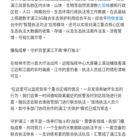
漓江风景名胜区内水体、山体、生物等自然资源数
九宮格
据和行政
区划、人口、网格划分、生态环境行政执法等工作数据，在此基础
上搭建数字漓江5G融合生态保护利用综合平台。综合平
時租會議
台中的“智慧执法司法”应用模块，还可以实现对漓江重点核心区域
生态执法大数据的收集、存储，以及生态执法案件派发、流程管
理、可视化展示等。
攥指成拳，守护百里漓江不再“单打独斗”
在桂林市灵川县大圩派出所，远程指挥中心大屏幕上滚动播放着漓
江边和江面的实时画面，江中的垂钓者、执法人员巡江的情形清晰
可见。
“在这里可以监控到多个重点区域的情况，一旦发现有破坏生态的
行为，我们会第一时间通知距离最近的民警及时到达现场进行处
置，随后还会联合渔政等部门进行联合执法。”现场执法人员介
绍，如今多部门协同合作的漓江“大保护”模式已成为常态。
守护漓江，绝不是一场单打独斗的“战役”，需要各领域、各部门攥
指成拳、共同努力。一个全新的大数据联动执法平台、一套完备的
联合执法体系、一支训练有素的联合执法队伍，汇聚成了漓江生态