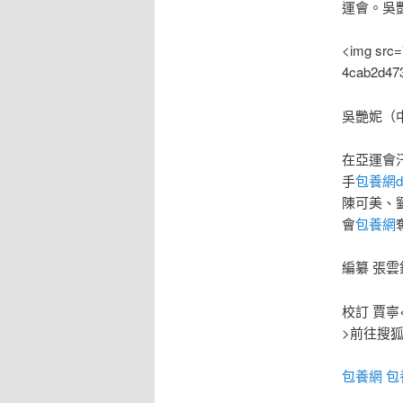
運會。吳
<img src=
4cab2d47
吳艷妮（中
在亞運會汗
手
包養網dc
陳可美、
會
包養網
編纂 張雲
校訂 賈寧
>前往搜
包養網
包