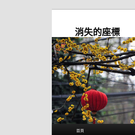
跳
至
主
消失的座標
要
內
容
主
首頁
要