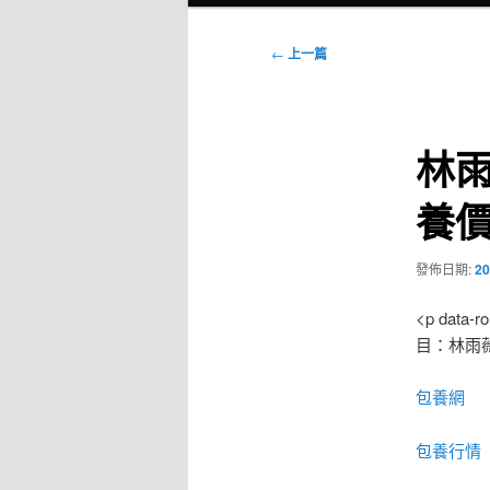
選
單
文
←
上一篇
章
導
覽
林雨
養
發佈日期:
20
<p data-ro
目：林雨
包養網
包養行情