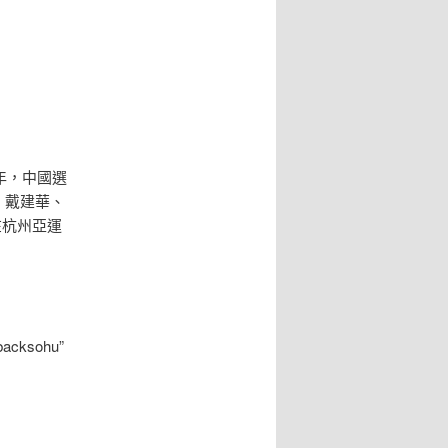
4年，中國選
，戴建華、
在杭州亞運
backsohu”