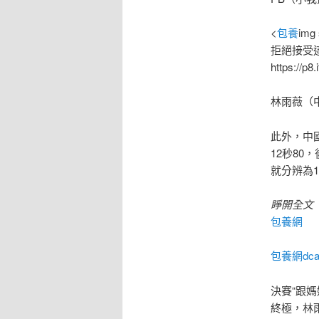
<
包養
im
拒絕接受這
https://p
林雨薇（
此外，中
12秒8
就分辨為12
睜開全文
包養網
包養網dca
決賽“跟
終極，林