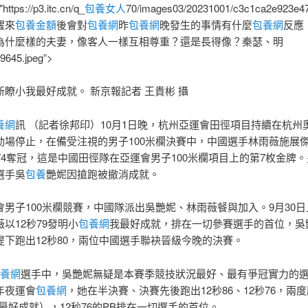
https://p3.itc.cn/q_
包養女人
70/images03/20231001/c3c1ca2e923e
醒來
包養金額
後會對
包養網
昨
包養網
晚發生的事情有什麼
包養網
反應
為什麼樣的夫妻，像客人一樣互相尊重？還是長得像？秦瑟、明
9645.jpeg”>
新瞭小我最好成就。 新京報記者 王貴彬 攝
養網
訊 （記者徐邦印）10月1日晚，杭州亞運會田徑項目持續在杭州
動場停止，在備受注視的男子100米欄決賽中，中國選手林雨薇施展
秒74奪冠，這是中國田徑隊在亞運會男子100米欄項目上的第7枚金牌
選手吳
包養
艷妮因搶跑被撤消成就。
會男子100米欄競賽，中國隊派出吳艷妮、林雨薇餐與加入。9月30
以12秒79發明小
包養網
我最好成就，排在一切參賽選手的首位，吳
提下跑出12秒80，兩位中國選手聯袂晉級今晚的決賽。
養網
選手中，吳艷妮無疑是本賽季競技狀況最好、最有爭冠實力的
年夜運會
包養網
，她在半決賽、決賽先後跑出12秒86、12秒76，兩
最好成就），12秒76的PB排在一切選手的首位。