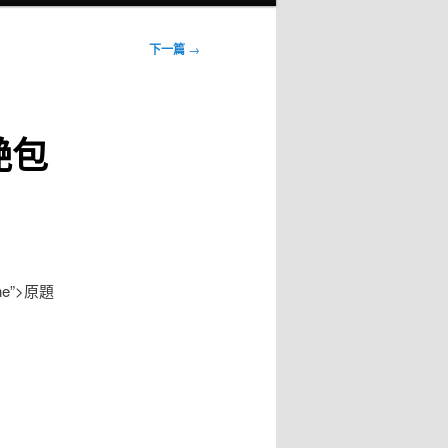
下一篇
→
艷包
one”>原題