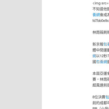
<img src="
不知道他
養網
會成
fd7bb0e9c
林雨薇刷
新京報
包
體中間運
網
以12
國
包養網
本屆亞運
賽，林雨薇
超風速前
8位決賽
包
前的成都
PB（小我