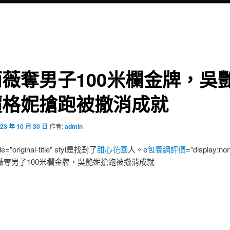
薇奪男子100米欄金牌，吳
價格妮搶跑被撤消成就
23 年 10 月 30 日
作者:
admin
le="original-title" styl是找對了
甜心花園
人。e
包養網評價
=”display:n
薇奪男子100米欄金牌，吳艷妮搶跑被撤消成就