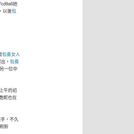
47cd9a6她
，以後
包
奧
包養女人
傑出，
包養
。另一位中
日上午的初
艷妮也在
選手，不久
度刷新