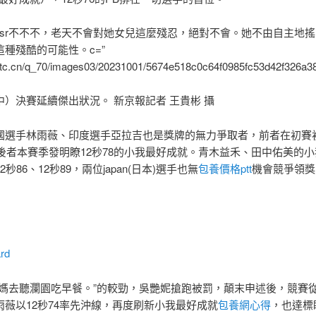
g sr不不不，老天不會對她女兒這麼殘忍，絕對不會。她不由自主地
種殘酷的可能性。c=”
8.itc.cn/q_70/images03/20231001/5674e518c0c64f0985fc53d42f326a38
中）決賽延續傑出狀況。 新京報記者 王貴彬 攝
國選手林雨薇、印度選手亞拉吉也是獎牌的無力爭取者，前者在初賽
0，後者本賽季發明瞭12秒78的小我最好成就。青木益禾、田中佑美的
秒86、12秒89，兩位japan(日本)選手也無
包養價格ptt
機會競爭領獎
rd
媽媽去聽瀾園吃早餐。”的較勁，吳艷妮搶跑被罰，顛末申述後，競賽
雨薇以12秒74率先沖線，再度刷新小我最好成就
包養網心得
，也達標