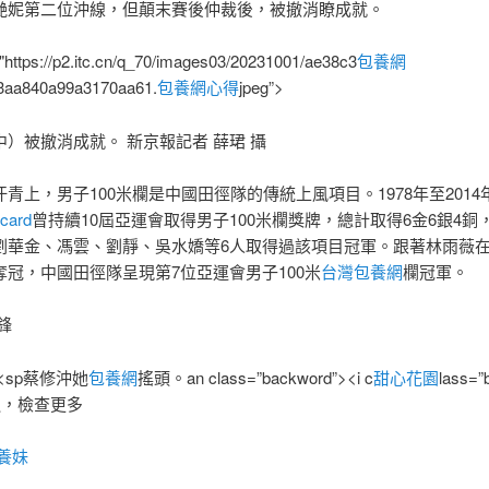
艷妮第二位沖線，但顛末賽後仲裁後，被撤消瞭成就。
"https://p2.itc.cn/q_70/images03/20231001/ae38c3
包養網
3aa840a99a3170aa61.
包養網心得
jpeg”>
）被撤消成就。 新京報記者 薛珺 攝
青上，男子100米欄是中國田徑隊的傳統上風項目。1978年至201
ard
曾持續10屆亞運會取得男子100米欄獎牌，總計取得6金6銀4銅
劉華金、馮雲、劉靜、吳水嬌等6人取得過該項目冠軍。跟著林雨薇
奪冠，中國田徑隊呈現第7位亞運會男子100米
台灣包養網
欄冠軍。
鋒
<sp蔡修沖她
包養網
搖頭。an class=”backword”><i c
甜心花園
lass=”
狐，檢查更多
養妹