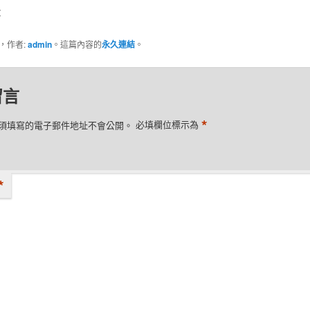
：
類，作者:
admin
。這篇內容的
永久連結
。
留言
*
須填寫的電子郵件地址不會公開。
必填欄位標示為
*