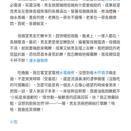
必需滴。茶還沒喝，男友就開端問母親有什麼要相助的，成果就望
見男友在我傢各個角落的各類演出。幫著母親換煤氣、修油煙機，
抽水馬桶，書房的燈。老媽在一旁合不攏嘴，老爹在一旁各類煩
悶。我呢，各類偷笑。
母親望男友忙瞭半天，趕快喊他用飯，飯桌上，一傢人都在，
各類敬酒。最初，男友更是使足瞭勁兒，搶著幫母親擋酒。母親說
不消，就就要端起來喝瞭，成果又給男友擋上去瞭。我把頭低的老
低猛扒飯，恐怕昂首本身笑趴瞭！我忘瞭給他報備瞭，我母親但是
千杯不醉！
濾水器裝修
吃晚飯，我在客堂望電視
水電維修
，沒想到母
木作噴漆
親走
過，不是哭哭啼啼（受委屈），還是流淚鼻涕的淒慘模樣（沒飯吃
的可憐難民），怎麼可能是有一個女人在傷心絕望的時候會哭來，
把我一訓，望人傢孩子多乖，一來就幹這幹那，我連油瓶倒瞭都不
“小拓是來道歉的。”席世勳一臉歉意的認真回答。扶？我正預備辯
駁，沒想到廚房忽然“砰——”一聲，男友洗碗把碗給打壞瞭？哈
哈，我徹底笑噴瞭！
小包