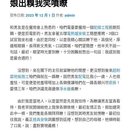
娘出糗我笑噴瞭
發佈日期:
2023 年 12 月 1 日
作者:
admin
和男友是在僱用會上熟悉的，咱們電臺要僱用一個
配線工程
前期剪
輯，便是剪電影的。男友拿著北理
電熱爐安裝
工簡歷應聘，3個口
試官我坐右邊，由於是同校，以是我精心關註瞭下他，高個兒，厚
邊框眼鏡，長得斯文秀氣。口試開端，咱們望簡歷，他半天不說一
句話，最初，眼望時光要到瞭，十分困難就憋出一句話：我感到我
是最合適的！
沒想到，坐在閣下的主任就留瞭他的簡歷，更沒想到後來
超耐
磨地板施工
咱們倆就在一路瞭。固然男友
配電
比我小一歲，人也很
羞怯，可是便是他羞嗒嗒加上各類傻讓咱們在一路各類兴尽
廚房
！
愛情三年，咱們決議見兩邊傢
淨水器
長瞭。
由於我是當地人，以是當然是先見我怙恃，為瞭讓男友當真看
待，我老早就開端給他上我傢各類傢規，最初友情正告，假如搪突
此中一條，我們隻能各類拜拜瞭！沒想到其時男友就愣瞭，最初拉
住我說，義正
燈具安裝
詞嚴想到這裡，想到自己的母親，他頓時鬆
了口氣。說：盡對實現義務！