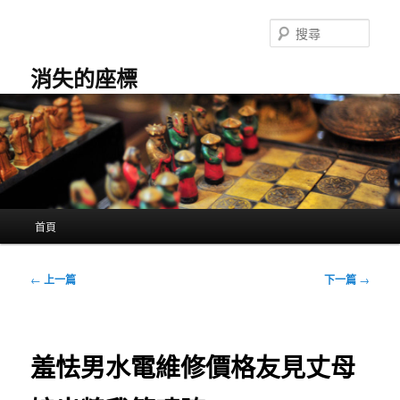
跳
至
搜
主
尋
要
消失的座標
內
容
主
首頁
要
選
單
文
←
上一篇
下一篇
→
章
導
覽
羞怯男水電維修價格友見丈母