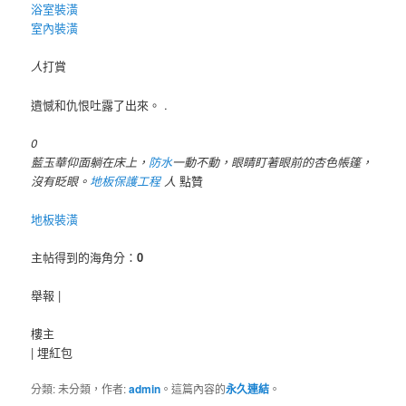
浴室裝潢
室內裝潢
人
打賞
遺憾和仇恨吐露了出來。 .
0
藍玉華仰面躺在床上，
防水
一動不動，眼睛盯著眼前的杏色帳篷，
沒有眨眼。
地板保護工程
人
點贊
地板裝潢
主帖得到的海角分：
0
舉報 |
樓主
|
埋紅包
分類: 未分類，作者:
admin
。這篇內容的
永久連結
。