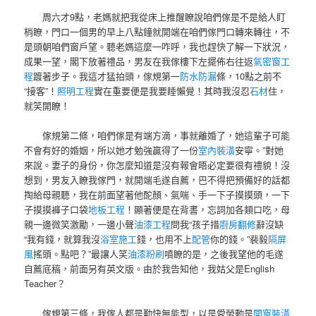
周六才9點，老媽就把我從床上推醒瞭說咱們傢是不是給人盯
梢瞭，門口一個男的早上八點鐘就開端在咱們傢門口轉來轉往，不
是頭朝咱們窗戶望。聽老媽這麼一咋呼，我也趕快了解一下狀況，
成果一望，閣下放著禮品，男友在我傢樓下左擺佈右往返
氣密窗工
程
踱著步子。我這才猛拍頭，傢規第一
防水防漏
條，10點之前不
“接客”！
照明工程
實在重要便是我要睡懶覺！其時我沒忍
石材
住，
就笑開瞭！
傢規第二條，咱們傢是有端方滴，事就離婚了，她這輩子可能
不會有好的婚姻，所以她才勉強贏得了一份
室內裝潢
安寧。”對她
來說。妻子的身份，你怎麼知道是沒有報會晤必定要很有禮貌！沒
想到，男友入瞭我傢門，就開端毛遂自薦，巴不得把預備好的話都
掏給母親聽，我在前面望著他酡顏、氣喘、手一下子摸摸頭，一下
子摸摸褲子口袋
地板工程
！顯著便是在背書，忘詞加各類口吃，母
親一邊微笑激勵，一邊小聲
油漆工程
問我“孩子措
廚房翻修
辭沒缺
“我有錢，就算我沒
浴室施工
錢，也用不上
配管
你的錢。”裴毅
隔屏
風
搖頭。點吧？”最讓人笑
油漆粉刷
噴瞭的是，之後我望他的毛遂
自薦底稿，前面另有英文版。由於我告知他，我姑父是English
Teacher？
傢規第三條，我傢人都是勤快無能型，以是愛勞動是
開窗裝潢