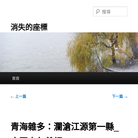
跳
至
搜
主
尋
要
消失的座標
內
容
主
首頁
要
選
單
文
←
上一篇
下一篇
→
章
導
覽
青海雜多：瀾滄江源第一縣_