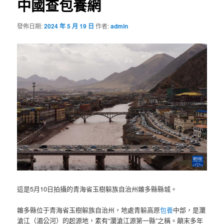
中國查包養網
發佈日期:
2024 年 5 月 19 日
作者:
admin
這是5月10日拍攝的青海省玉樹躲族自治州雜多縣縣城。
雜多縣位于青海省玉樹躲族自治州，地處青躲高原
包養
中部，是瀾
滄江（湄公河）的起源地，素有“瀾滄江源第一縣”之稱。顛末多年