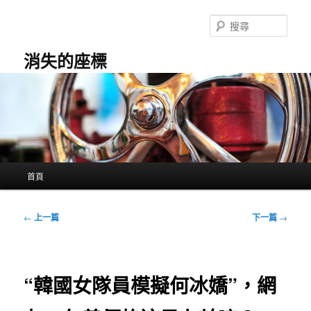
跳
至
搜
主
尋
要
消失的座標
內
容
主
首頁
要
選
單
文
←
上一篇
下一篇
→
章
導
覽
“韓國女隊員模擬何冰嬌”，網