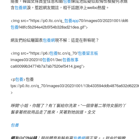
隨後，韓國女隊員金佳恩和鍛
包養
練成池鉉疑似欺侮性模擬何冰嬌
含
包養網
淚，惹起網友關註，相干話題沖上weibo熱搜。
<img src="https://p0.itc.cn/q_
包養app
70/images03/20231001/dd6
包養
f48fc5b294e42b5f54b328ad21dea.gif”>
網友們紛紜曬圖表
包養網
現不解：這是在幹嘛呢？
<img src="https://p6.i
包養
tc.cn/q_70/
包養留言板
images03/202310
包養
01/3ec
包養故事
ca60099b34774b7a7ab7520ef5414.jpeg”>
<p
包養
>
包養
tps://p0.itc.cn/q_70/images03/20231001/13b433594ddb4876a632d6223
>
睜開“小姐，你醒了？有丫鬟給你洗漱。”一個穿著二等侍女服的丫
鬟拿著梳妝用品走了進來，笑著對她說道。全文
包養
網友@C2H4錢：
競技體育有輸有贏
包養網
很正常。。就由於輸瞭