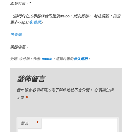
本身打氣。”
（部門內在的事務綜合改過浪weibo、網友評論）
前往搜狐，檢查
更多</span
包養網
>
包養網
義務編纂：
分類: 未分類，作者:
。這篇內容的
。
admin
永久連結
發佈留言
發佈留言必須填寫的電子郵件地址不會公開。
必填欄位標
*
示為
*
留言