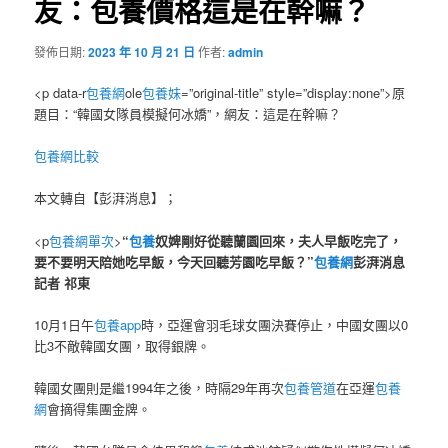
友：包養價格這是在幹嘛？
發佈日期:
2023 年 10 月 21 日
作者:
admin
<p data-r
包養網
ole
包養妹
=”original-title” style=”display:none”>原
題目：“韓國女隊員模擬何冰嬌”，網友：這是在幹嘛？
包養網比較
本文轉自【彭湃消息】；
<p
包養網單次
>
“
包養
奴婢剛好從聽蘭園回來，夫人早飯吃完了，
要不要明天陪她吃早飯，今天回聽芳園吃早飯？”
包養網
彭湃消息
記者 祁東
10月1日午
包養app
時，亞運會羽毛球女團決賽停止，中國女團以0
比3不敵韓國女團，取得銀牌。
韓國女團則是繼1994年之後，時隔29年再次
包養管道
在亞運
包養
網
會摘得集團金牌。