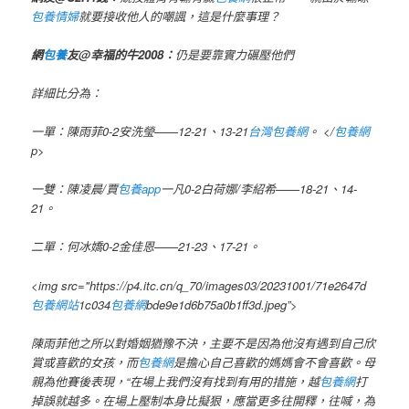
包養情婦
就要接收他人的嘲諷，這是什麼事理？
網
包養
友@幸福的牛2008：
仍是要靠實力碾壓他們
詳細比分為：
一單：陳雨菲0-2安洗瑩——12-21、13-21
台灣包養網
。 </
包養網
p>
一雙：陳凌晨/賈
包養app
一凡0-2白荷娜/李紹希——18-21、14-
21。
二單：何冰嬌0-2金佳恩——21-23、17-21。
<img src="https://p4.itc.cn/q_70/images03/20231001/71e2647d
包養網站
1c034
包養網
bde9e1d6b75a0b1ff3d.jpeg”>
陳雨菲他之所以對婚姻猶豫不決，主要不是因為他沒有遇到自己欣
賞或喜歡的女孩，而
包養網
是擔心自己喜歡的媽媽會不會喜歡。母
親為他賽後表現，“在場上我們沒有找到有用的措施，越
包養網
打
掉誤就越多。在場上壓制本身比擬狠，應當更多往開釋，往喊，為